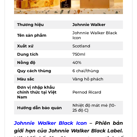
Thương hiệu
Johnnie Walker
Johnnie Walker Black
Tên sản phẩm
Icon
Xuất xứ
Scotland
X
Dung tích
750ml
Nồng độ
40%
Quy cách thùng
6 chai/thùng
Màu sắc
Vàng hổ phách
Đơn vị nhập khẩu
chính thức tại Việt
Pernod Ricard
Nam
Nhiệt độ mát mẻ (10-
Hướng dẫn bảo quản
25 độ C)
Johnnie Walker Black Icon
– Phiên bản
giới hạn của Johnnie Walker Black