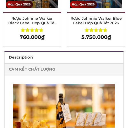
Hộp Quà 2026
Hộp Quà 2026
Rượu Johnnie Walker
Rượu Johnnie Walker
Black Label Hộp Quà Tết
Blue Label Hộp Quà Tết
2026
2026
760.000
₫
5.750.000
₫
Rated
4.93
Rated
4.91
out of 5
out of 5
Description
CAM KẾT CHẤT LƯỢNG