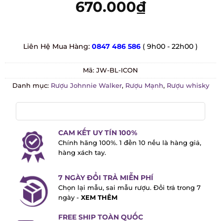
670.000
₫
Liên Hệ Mua Hàng:
0847 486 586
( 9h00 - 22h00 )
Mã:
JW-BL-ICON
Danh mục:
Rượu Johnnie Walker
,
Rượu Mạnh
,
Rượu whisky
CAM KẾT UY TÍN 100%
Chính hãng 100%. 1 đền 10 nếu là hàng
giả, hàng xách tay.
7 NGÀY ĐỔI TRẢ MIỄN PHÍ
Chọn lại mẫu, sai mẫu rượu. Đổi trả trong
7 ngày -
XEM THÊM