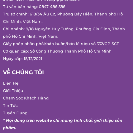
Email CSKH:
cskh.winecity@gmail.com
Tư vấn bán hàng:
0847 486 586
Trụ sở chính: 618/34 Âu Cơ, Phường Bảy Hiền, Thành phố Hồ
Chí Minh, Việt Nam.
Chi nhánh: 9/18 Nguyễn Huy Tưởng, Phường Gia Định, Thành
phố Hồ Chí Minh, Việt Nam.
Giấy phép phân phối/bán buôn/bán lẻ rượu số 332/GP-SCT
Cơ quan cấp: Sở Công Thương Thành Phố Hồ Chí Minh
Ngày cấp: 15/12/2021
VỀ CHÚNG TÔI
Liên Hệ
Giới Thiệu
Chăm Sóc Khách Hàng
Tin Tức
Tuyển Dụng
* Nội dung trên website chỉ mang tính chất giới thiệu sản
phẩm.