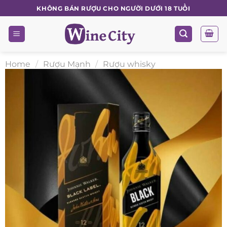
Skip
KHÔNG BÁN RƯỢU CHO NGƯỜI DƯỚI 18 TUỔI
to
content
Home
/
Rượu Mạnh
/
Rượu whisky