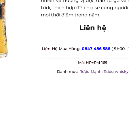
nhiên và hương vị độc đáo từ gỗ và tr
tươi, thích hợp để chia sẻ cùng người 
mọi thời điểm trong năm.
Liên hệ
Liên Hệ Mua Hàng:
0847 486 586
( 9h00 - 
Mã:
HP+RM-169
Danh mục:
Rượu Mạnh
,
Rượu whisky