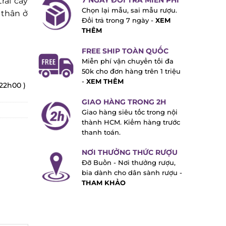
7 NGÀY ĐỔI TRẢ MIỄN PHÍ
ái cây
Chọn lại mẫu, sai mẫu rượu.
thân ở
Đổi trả trong 7 ngày -
XEM
THÊM
FREE SHIP TOÀN QUỐC
Miễn phí vận chuyển tối đa
50k cho đơn hàng trên 1 triệu
-
XEM THÊM
22h00 )
GIAO HÀNG TRONG 2H
Giao hàng siêu tốc trong nội
thành HCM. Kiểm hàng trước
thanh toán.
NƠI THƯỞNG THỨC RƯỢU
Đỡ Buồn - Nơi thưởng rượu,
bia dành cho dân sành rượu -
THAM KHẢO