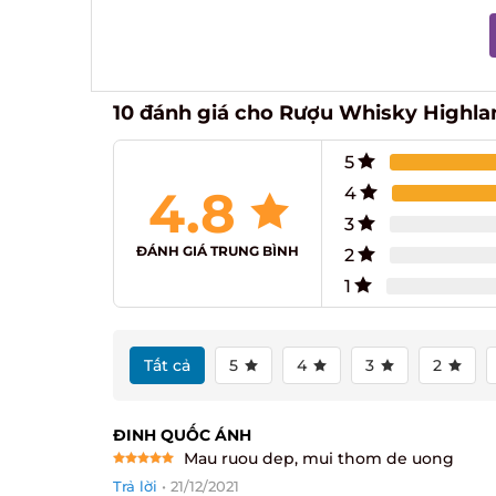
10 đánh giá cho
Rượu Whisky Highlan
5
4.8
4
3
ĐÁNH GIÁ TRUNG BÌNH
2
1
Tất cả
5
4
3
2
ĐINH QUỐC ÁNH
Mau ruou dep, mui thom de uong
Rated
5
Trả lời
•
21/12/2021
out of 5