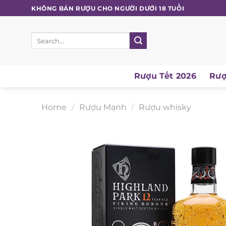
Skip
KHÔNG BÁN RƯỢU CHO NGƯỜI DƯỚI 18 TUỔI
to
content
Search
for:
Rượu Tết 2026
Rượu
Home
/
Rượu Mạnh
/
Rượu whisky