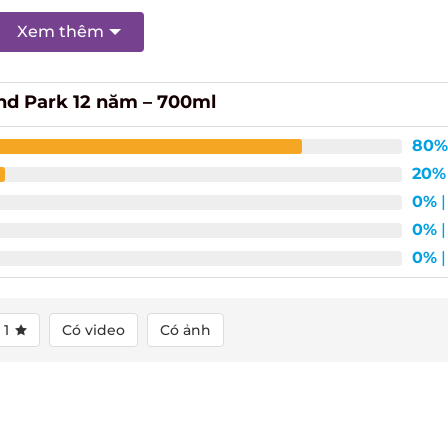
Xem thêm
d Park 12 năm – 700ml
80%
20%
|
0%
| 
0%
| 
0%
| 
1
Có video
Có ảnh