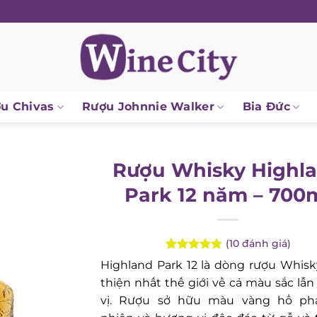
 Chivas
Rượu Johnnie Walker
Bia Đức
Rượu Whisky Highla
Park 12 năm – 700m
(
10
đánh giá)
Rated
10
4.80
Highland Park 12 là dòng rượu Whisk
out of 5
thiện nhất thế giới về cả màu sắc lẫn
based on
customer
vị. Rượu sở hữu màu vàng hổ phá
ratings