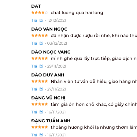
DAT
chat luong qua hai long
Rated
4
Trả lời
•
12/12/2021
out of 5
ĐÀO VĂN NGỌC
đã nhận được rượu rồi nhé, khi nào thử 
Rated
5
Trả lời
•
03/12/2021
out of 5
ĐÀO NGỌC VANG
mình ghé qua lấy trực tiếp, giao dịch 
Rated
5
Trả lời
•
29/11/2021
out of 5
ĐÀO DUY ANH
Nhân viên tư vấn dễ hiểu, giao hàng n
Rated
5
Trả lời
•
27/11/2021
out of 5
ĐẶNG VŨ NGHỊ
tầm giá ổn hơn chỗ khác, có giấy chính
Rated
5
Trả lời
•
16/11/2021
out of 5
ĐẶNG TUẤN ANH
thoảng hương khói lạ nhưng thơm lắm
Rated
5
Trả lời
•
16/11/2021
out of 5