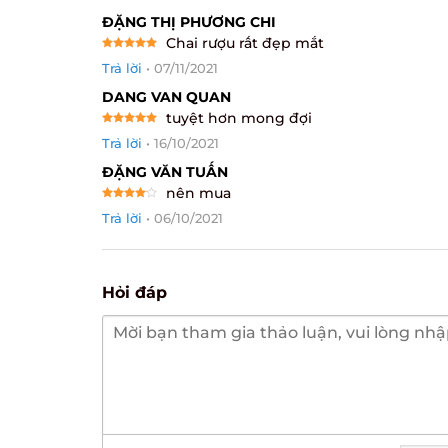
ĐẶNG THỊ PHƯƠNG CHI
Chai rượu rất đẹp mắt
Rated
5
Trả lời
•
07/11/2021
out of 5
DANG VAN QUAN
tuyệt hơn mong đợi
Rated
5
Trả lời
•
16/10/2021
out of 5
ĐẶNG VĂN TUẤN
nên mua
Rated
4
Trả lời
•
06/10/2021
out of 5
Hỏi đáp