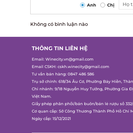
Anh
Chị
Không có bình luận nào
THÔNG TIN LIÊN HỆ
Email:
Winecity.vn@gmail.com
Email CSKH:
cskh.winecity@gmail.com
Tư vấn bán hàng:
0847 486 586
Trụ sở chính: 618/34 Âu Cơ, Phường Bảy Hiền, Thàn
Chi nhánh: 9/18 Nguyễn Huy Tưởng, Phường Gia Đị
Việt Nam.
Giấy phép phân phối/bán buôn/bán lẻ rượu số 332/
Cơ quan cấp: Sở Công Thương Thành Phố Hồ Chí M
Ngày cấp: 15/12/2021