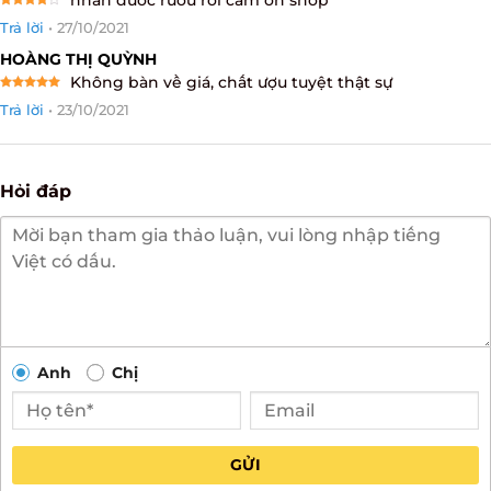
nhan duoc ruou roi cam on shop
Rated
4
Trả lời
•
27/10/2021
out of 5
HOÀNG THỊ QUỲNH
Không bàn về giá, chất ượu tuyệt thật sự
Rated
5
Trả lời
•
23/10/2021
out of 5
Hỏi đáp
Anh
Chị
GỬI