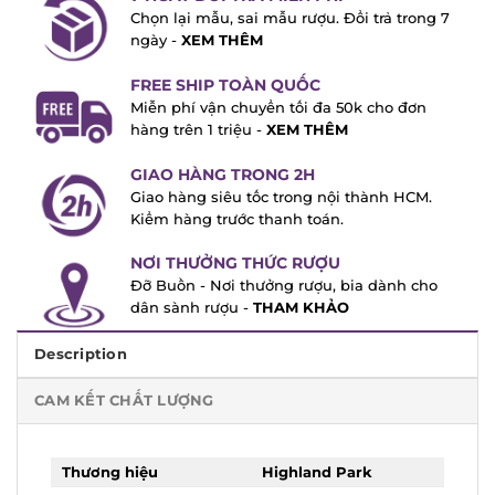
Chọn lại mẫu, sai mẫu rượu. Đổi trả trong
7 ngày -
XEM THÊM
FREE SHIP TOÀN QUỐC
Miễn phí vận chuyển tối đa 50k cho đơn
hàng trên 1 triệu -
XEM THÊM
GIAO HÀNG TRONG 2H
Giao hàng siêu tốc trong nội thành HCM.
Kiểm hàng trước thanh toán.
NƠI THƯỞNG THỨC RƯỢU
Đỡ Buồn - Nơi thưởng rượu, bia dành cho
dân sành rượu -
THAM KHẢO
Description
CAM KẾT CHẤT LƯỢNG
Thương hiệu
Highland Park