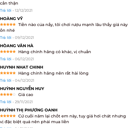
tôi vô cùng hài lòng, dịch mua onl shop giao
Rated
5
nhanh, cẩn thận
out of 5
Trả lời
•
12/12/2021
HOÀNG VỸ
Tiền nào của nấy, tôi chơi rượu mạnh lâu thấy giá
Rated
5
này ổn nhé
out of 5
Trả lời
•
09/12/2021
HÒANG VĂN HÀ
Hàng chính hãng có khác, vị chuẩn
Rated
5
Trả lời
•
06/12/2021
out of 5
HUYNH NHAT CHINH
Hàng chính hãng nên rất hài lòng
Rated
5
Trả lời
•
04/12/2021
out of 5
HUỲNH NGUYỄN HUY
Giá cao
Rated
4
Trả lời
•
29/11/2021
out of 5
HUỲNH THỊ PHƯƠNG OANH
Cứ cuối năm lại chốt em này, tuy giá hơi chát
Rated
5
nhưng vị đặc biệt quá nên phải mua liền
out of 5