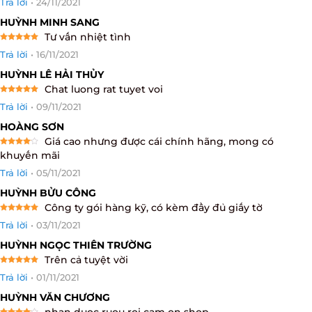
Trả lời
•
24/11/2021
HUỲNH MINH SANG
Tư vấn nhiệt tình
Rated
5
Trả lời
•
16/11/2021
out of 5
HUỲNH LÊ HẢI THỦY
Chat luong rat tuyet voi
Rated
5
Trả lời
•
09/11/2021
out of 5
HOÀNG SƠN
Giá cao nhưng được cái chính hãng, mong có
Rated
4
khuyến mãi
out of 5
Trả lời
•
05/11/2021
HUỲNH BỬU CÔNG
Công ty gói hàng kỹ, có kèm đầy đủ giấy tờ
Rated
5
Trả lời
•
03/11/2021
out of 5
HUỲNH NGỌC THIÊN TRƯỜNG
Trên cả tuyệt vời
Rated
5
Trả lời
•
01/11/2021
out of 5
HUỲNH VĂN CHƯƠNG