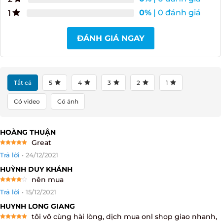
0%
| 0 đánh giá
2
X
0%
| 0 đánh giá
1
ĐÁNH GIÁ NGAY
Tất cả
5
4
3
2
1
Có video
Có ảnh
HOÀNG THUẬN
Great
Rated
5
Trả lời
•
24/12/2021
out of 5
HUỲNH DUY KHÁNH
nên mua
Rated
4
Trả lời
•
15/12/2021
out of 5
HUYNH LONG GIANG