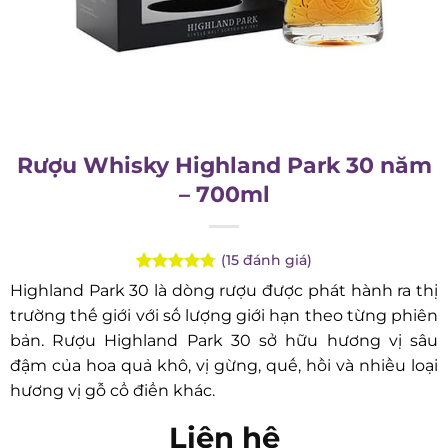
Rượu Whisky Highland Park 30
năm – 700ml
(
15
đánh giá)
Rated
15
4.73
Highland Park 30 là dòng rượu được phát hành ra
out of 5
thị trường thế giới với số lượng giới hạn theo từng
based on
customer
phiên bản. Rượu Highland Park 30 sở hữu hương vị
ratings
sâu đậm của hoa quả khô, vị gừng, quế, hồi và
nhiều loại hương vị gỗ cổ điển khác.
Liên hệ