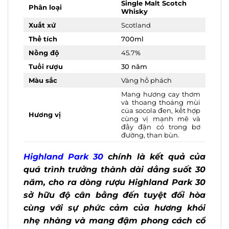
Single Malt Scotch
Phân loại
Whisky
Xuất xứ
Scotland
Thể tích
700ml
Nồng độ
45.7
%
Tuổi rượu
30 năm
Màu sắc
Vàng hổ phách
Mang hương cay
thơm và thoang
thoảng mùi của
Hương vị
socola đen, kết hợp
cùng vị mạnh mẽ và
đầy đặn có trong bơ
đường, than bùn.
Highland Park 30
chính là kết quả của
quá trình trưởng thành dài dẳng suốt
30 năm, cho ra dòng rượu Highland
Park 30 sở hữu độ cân bằng đến tuyệt
đối hòa cùng với sự phức cảm của
hương khói nhẹ nhàng và mang đậm