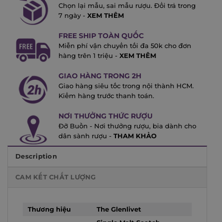
Chọn lại mẫu, sai mẫu rượu. Đổi trả trong
7 ngày -
XEM THÊM
FREE SHIP TOÀN QUỐC
Miễn phí vận chuyển tối đa 50k cho đơn
hàng trên 1 triệu -
XEM THÊM
GIAO HÀNG TRONG 2H
Giao hàng siêu tốc trong nội thành HCM.
Kiểm hàng trước thanh toán.
NƠI THƯỞNG THỨC RƯỢU
Đỡ Buồn - Nơi thưởng rượu, bia dành cho
dân sành rượu -
THAM KHẢO
Description
CAM KẾT CHẤT LƯỢNG
Thương hiệu
The Glenlivet