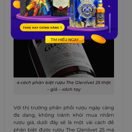
4 CÁCH PHÂN BIỆT RƯỢU THE
GLENLIVET 25 THẬT – GIẢ – XÁCH
TAY
4 cách phân biệt rượu The Glenlivet 25 thật
– giả – xách tay
Với thị trường phân phối rượu ngày càng
đa dạng, không tránh khỏi mua nhầm
rượu giả, dưới đây sẽ là một vài cách để
phân biệt được rượu The Glenlivet 25 mà