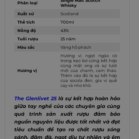
Single Malt Scotch
Phân loại
Whisky
Xuất xứ
Scotland
Thể tích
700ml
Nồng độ
43%
Tuổi rượu
25 năm
Màu sắc
Vàng hổ phách
Hương vị ngọt ngào có
trong kẹo bơ cứng kết hợp
cùng mật ong và sự tươi
Hương vị
mới của chanh, cam thảo.
Thêm vào đó là sự kết hợp
của socola đen, gia vị quế
cay và nho khô.
The Glenlivet 25
là sự kết hợp hoàn hảo
giữa tay nghề của các chuyên gia cùng
quá trình sản xuất rượu đảm bảo
nguồn nguyên liệu được tốt nhất và đạt
tiêu chuẩn để tạo ra chất rượu sóng
sánh, đậm đà, ngọt dịu tự nhiên và êm