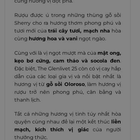
cùng hương vị đột phá.
Rượu được ủ trong những thùng gỗ sồi
Sherry cho ra hương thơm phong phú và
tươi mới của
trái cây tươi, mạch nha
hòa
cùng
hương hoa và vani
ngọt ngào.
Cùng với là vị ngọt mượt mà của
mật ong,
kẹo bơ cứng, cam thảo và socola đen
.
Đặc biệt, The Glenlivet 25 còn có vị cay hấp
dẫn của các loại gia vị và nổi bật nhất là
hương vị từ
gỗ sồi Oloroso
, làm hương vị
rượu trở nên phong phú, cân bằng và
thanh lịch.
Tất cả những hương vị tinh túy nhất hòa
quyện cùng nhau để lại một kết thúc
liền
mạch, kích thích vị giác
của người
thưởng thức.