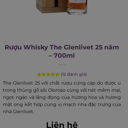
Rượu Whisky The Glenlivet 25 năm
– 700ml
(
12
đánh giá)
Rated
12
4.83
The Glenlivet 25 với chất rượu cứng cáp do được ủ
out of 5
trong thùng gỗ sồi Oloroso cùng với nét mềm mại,
based on
customer
ngọt ngào và lắng đọng của hương hoa và hương
ratings
mật ong kết hợp cùng vị mạch nha đặc trưng của
nhà Glenlivet.
Liên hệ