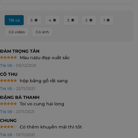
Tất cả
5
4
3
2
1
Có video
Có ảnh
ĐÀM TRỌNG TÂN
Màu rượu đẹp xuất sắc
Rated
5
Trả lời
•
05/12/2021
out of 5
CÔ THU
hộp bằng gỗ rất sang
Rated
5
Trả lời
•
22/11/2021
out of 5
ĐẶNG BÁ THANH
Toi vo cung hai long
Rated
5
Trả lời
•
21/11/2021
out of 5
CHUNG
Có thêm khuyến mãi thì tốt
Rated
4
Trả lời
•
19/11/2021
out of 5