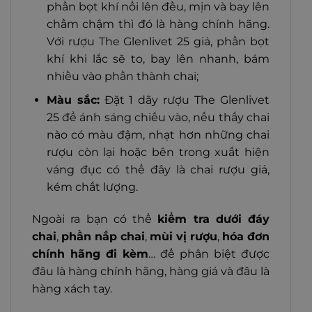
phần bọt khí nổi lên đều, mịn và bay lên
chầm chậm thì đó là hàng chính hãng.
Với rượu The Glenlivet 25 giả, phần bọt
khí khi lắc sẽ to, bay lên nhanh, bám
nhiều vào phần thành chai;
Màu sắc:
Đặt 1 dãy rượu The Glenlivet
25 để ánh sáng chiếu vào, nếu thấy chai
nào có màu đậm, nhạt hơn những chai
rượu còn lại hoặc bên trong xuất hiện
váng đục có thể đây là chai rượu giả,
kém chất lượng.
Ngoài ra bạn có thể
kiểm tra dưới đáy
chai
,
phần nắp chai
,
mùi vị rượu
,
hóa đơn
chính hãng đi kèm
… để phân biệt được
đâu là hàng chính hãng, hàng giả và đâu là
hàng xách tay.