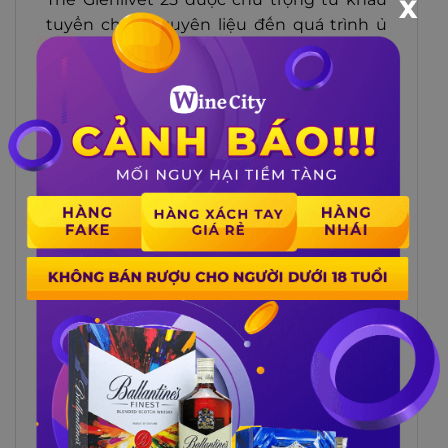
X
tuyển chọn nguyên liệu đến quá trình ủ
rượu trong những thùng gỗ sồi cao cấp
nhất, vinh dự giành được nhiều giải
thưởng uy tín thế giới như:
Năm 2016:
Đạt giải vàng tại cuộc thi
World Whiskies Awards;
Năm 2015:
Đạt giải vàng tại cuộc thi
International Wine & Spirits
Competition;
Đạt 95 trên tổng 100 điểm
từ Viện
kiểm tra chất lượng đồ uống – Anh;
Đạt 93 trên tổng 100 điểm
từ Hội
người yêu thích rượu Whisky.