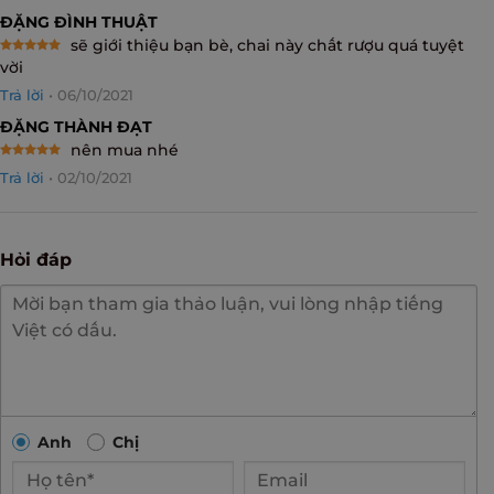
ĐẶNG ĐÌNH THUẬT
sẽ giới thiệu bạn bè, chai này chất rượu quá tuyệt
Rated
5
vời
out of 5
Trả lời
•
06/10/2021
ĐẶNG THÀNH ĐẠT
nên mua nhé
Rated
5
Trả lời
•
02/10/2021
out of 5
Hỏi đáp
Anh
Chị