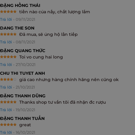
ĐẶNG HỒNG THÁI
tiền nào của nấy, chất lượng lắm
Rated
5
Trả lời
•
09/11/2021
out of 5
DANG THE SON
Đã mua, sẽ ủng hộ lần tiếp
Rated
5
Trả lời
•
08/11/2021
out of 5
ĐẶNG QUANG THỨC
Toi vo cung hai long
Rated
5
Trả lời
•
27/10/2021
out of 5
CHU THI TUYET ANH
giá cao nhưng hàng chính hãng nên cũng ok
Rated
4
Trả lời
•
21/10/2021
out of 5
ĐẶNG THANH DŨNG
Thanks shop tư vấn tôi đã nhận đc rượu
Rated
5
Trả lời
•
19/10/2021
out of 5
ĐẶNG THANH TUẤN
great
Rated
5
Trả lời
•
16/10/2021
out of 5