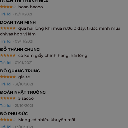
DOAN THI THANH NGA
hoan haooo
Rated
4
Trả lời
•
19/11/2021
out of 5
DOAN TAN MINH
quá hài lòng khi mua rượu ở đây, trước mình mua
Rated
5
chivas hợp vị lắm
out of 5
Trả lời
•
09/11/2021
ĐỖ THÀNH CHUNG
có kèm giấy chính hãng. hài lòng
Rated
5
Trả lời
•
01/11/2021
out of 5
ĐỖ QUANG TRUNG
gia re
Rated
5
Trả lời
•
31/10/2021
out of 5
ĐOÀN NHẬT TRƯỜNG
5 saooo
Rated
5
Trả lời
•
21/10/2021
out of 5
ĐỖ PHÚ ĐỨC
Mong có nhiều khuyến mãi
Rated
4
Trả lời
•
13/10/2021
out of 5