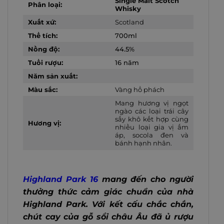
Single Malt Scotch
Phân loại:
Whisky
Xuất xứ:
Scotland
Thể tích:
700ml
Nồng độ:
44.5%
Tuổi rượu:
16 năm
Năm sản xuất:
Màu sắc:
Vàng hổ phách
Mang hương vị ngọt
ngào các loại trái cây
sấy khô kết hợp cùng
Hương vị:
nhiều loại gia vị ấm
áp, socola đen và
bánh hạnh nhân.
Highland Park 16
mang đến cho người
thưởng thức cảm giác chuẩn của nhà
Highland Park. Với kết cấu chắc chắn,
chút cay của gỗ sồi châu Âu đã ủ rượu