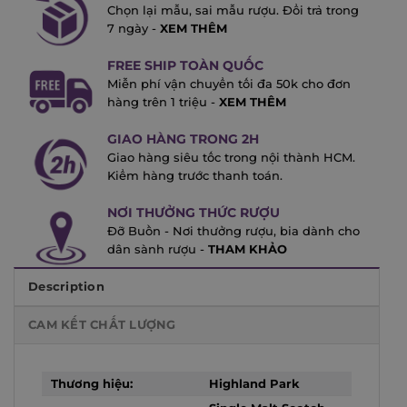
Chọn lại mẫu, sai mẫu rượu. Đổi trả trong
7 ngày -
XEM THÊM
FREE SHIP TOÀN QUỐC
Miễn phí vận chuyển tối đa 50k cho đơn
hàng trên 1 triệu -
XEM THÊM
GIAO HÀNG TRONG 2H
Giao hàng siêu tốc trong nội thành HCM.
Kiểm hàng trước thanh toán.
NƠI THƯỞNG THỨC RƯỢU
Đỡ Buồn - Nơi thưởng rượu, bia dành cho
dân sành rượu -
THAM KHẢO
Description
CAM KẾT CHẤT LƯỢNG
Thương hiệu:
Highland Park