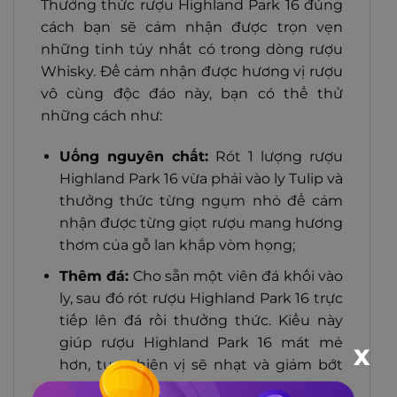
Thưởng thức rượu Highland Park 16 đúng
cách bạn sẽ cảm nhận được trọn vẹn
những tinh túy nhất có trong dòng rượu
Whisky. Để cảm nhận được hương vị rượu
vô cùng độc đáo này, bạn có thể thử
những cách như:
Uống nguyên chất:
Rót 1 lượng rượu
Highland Park 16 vừa phải vào ly Tulip và
thưởng thức từng ngụm nhỏ để cảm
nhận được từng giọt rượu mang hương
thơm của gỗ lan khắp vòm họng;
Thêm đá:
Cho sẵn một viên đá khối vào
ly, sau đó rót rượu Highland Park 16 trực
tiếp lên đá rồi thưởng thức. Kiểu này
giúp rượu Highland Park 16 mát mẻ
X
hơn, tuy nhiên vị sẽ nhạt và giảm bớt
hương thơm đi;