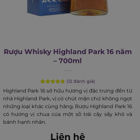
Rượu Whisky Highland Park 16 năm
– 700ml
(
12
đánh giá)
Rated
12
4.75
Highland Park 16 sở hữu hương vị đặc trưng đến từ
out of 5
nhà Highland Park, vị có chút mặn chứ không ngọt
based on
customer
những loại khác cùng hãng. Rượu Highland Park 16
ratings
có hương vị chua của một số trái cây sấy khô và
bánh hạnh nhân.
Liên hệ