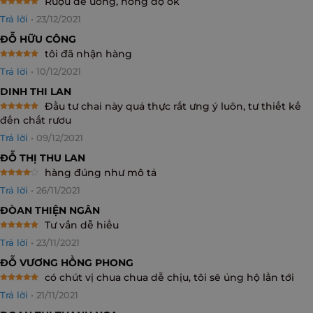
Rượu dễ uống, nồng độ ok
Rated
5
Trả lời
•
23/12/2021
out of 5
ĐỖ HỮU CÔNG
tôi đã nhận hàng
Rated
5
Trả lời
•
10/12/2021
out of 5
DINH THI LAN
Đầu tư chai này quả thực rất ưng ý luôn, tư thiết kế
Rated
5
đến chất rươu
out of 5
Trả lời
•
09/12/2021
ĐỖ THỊ THU LAN
hàng đúng như mô tả
Rated
4
Trả lời
•
26/11/2021
out of 5
ĐÒAN THIỆN NGÂN
Tư vấn dễ hiểu
Rated
5
Trả lời
•
23/11/2021
out of 5
ĐỖ VƯƠNG HỒNG PHONG
có chút vị chua chua dễ chịu, tôi sẽ ủng hộ lần tới
Rated
5
Trả lời
•
21/11/2021
out of 5