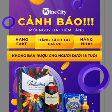
Pha chế Cocktail:
Kết hợp Highland
Park 16 trẻ tuổi cùng với nhiều nguồn
nguyên liệu khác để cho ra một ly
Cocktail với hương vị đầy sự mới lạ hơn.
4 CÁCH PHÂN BIỆT RƯỢU
HIGHLAND PARK 16 THẬT – GIẢ –
XÁCH TAY