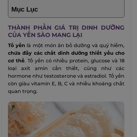
Mục Lục
THÀNH PHẦN GIÁ TRỊ DINH DƯỠNG
CỦA YẾN SÀO MANG LẠI
Tổ yến
là một món ăn bổ dưỡng và quý hiếm,
chứa đầy các chất dinh dưỡng thiết yếu cho
cơ thể
. Tổ yến có nhiều protein, glucose và 18
loại axit amin cần thiết, cũng như các
hormone như testosterone và estradiol. Tổ yến
còn giàu vitamin E, B, C và nhiều khoáng chất
quan trọng.