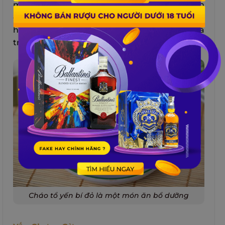
magie, canxi, sắt… giúp tăng cường hệ miễn
dịch, chống oxy hóa, bảo vệ mắt và da. Kết
hợp với tổ yến sẽ làm
cháo yến
tăng thêm giá
trị dinh dưỡng và hương vị cho món cháo.
Cháo tổ yến bí đỏ là một món ăn bổ dưỡng