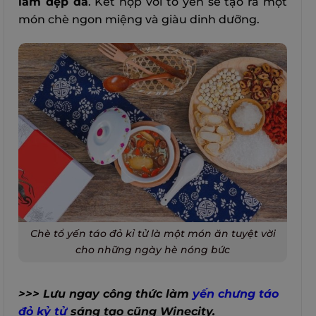
làm đẹp da
. Kết hợp với tổ yến sẽ tạo ra một
món chè ngon miệng và giàu dinh dưỡng.
Chè tổ yến táo đỏ kỉ tử là một món ăn tuyệt vời
cho những ngày hè nóng bức
>>> Lưu ngay công thức làm
yến chưng táo
đỏ kỷ tử
sáng tạo cũng Winecity.