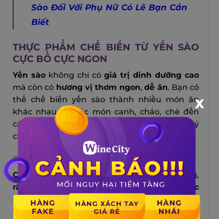
Sào Đối Với Phụ Nữ Có Lẽ Bạn Cần
Biết
THỰC PHẨM CHẾ BIẾN TỪ YẾN SÀO
CỰC BỔ CỰC NGON
Yến sào
không chỉ có
giá trị dinh dưỡng cao
mà còn có
hương vị thơm ngon
,
dễ ăn
. Bạn có
thể chế biến yến sào thành nhiều món ăn
X
khác nhau, từ các món canh, cháo, chè đến
các loại nước uống. Dưới đây là một số gợi ý
cho bạn:
Cháo Tổ Yến Bí Đỏ
Cháo tổ yến bí đỏ
là một món ăn bổ dưỡng,
rất thích hợp cho những người đang ốm hoặc
cần phục hồi sức khỏe
. Bí đỏ có chứa nhiều
vitamin A, C, E, K và các khoáng chất như kali,