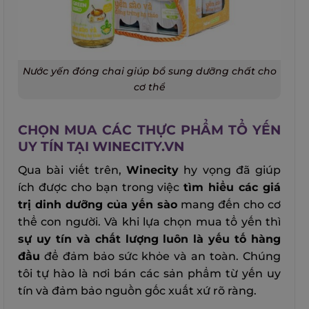
Nước yến đóng chai giúp bổ sung dưỡng chất cho
cơ thể
CHỌN MUA CÁC THỰC PHẨM TỔ YẾN
UY TÍN TẠI WINECITY.VN
Qua bài viết trên,
Winecity
hy vọng đã giúp
ích được cho bạn trong việc
tìm hiểu các giá
trị dinh dưỡng của yến sào
mang đến cho cơ
thể con người. Và khi lựa chọn mua tổ yến thì
sự uy tín và chất lượng luôn là yếu tố hàng
đầu
để đảm bảo sức khỏe và an toàn. Chúng
tôi tự hào là nơi bán các sản phẩm từ yến uy
tín và đảm bảo nguồn gốc xuất xứ rõ ràng.