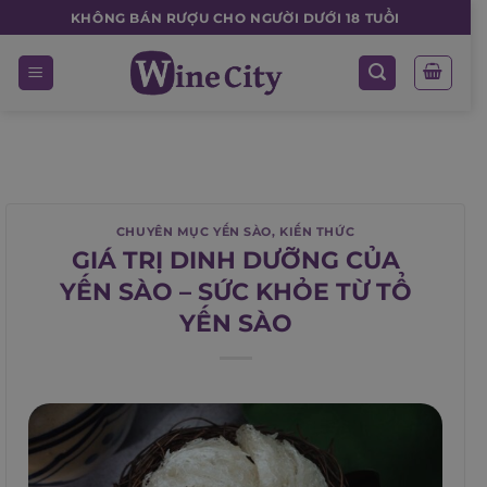
Skip
KHÔNG BÁN RƯỢU CHO NGƯỜI DƯỚI 18 TUỔI
to
content
CHUYÊN MỤC YẾN SÀO
,
KIẾN THỨC
GIÁ TRỊ DINH DƯỠNG CỦA
YẾN SÀO – SỨC KHỎE TỪ TỔ
YẾN SÀO