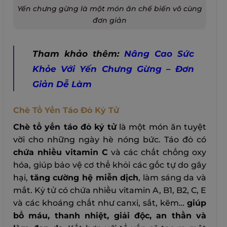
Yến chưng gừng là một món ăn chế biến vô cùng
đơn giản
Tham khảo thêm:
Nâng Cao Sức
Khỏe Với Yến Chưng Gừng – Đơn
Giản Dễ Làm
Chè Tổ Yến Táo Đỏ Kỷ Tử
Chè tổ yến táo đỏ kỷ tử
là một món ăn tuyệt
vời cho những ngày hè nóng bức. Táo đỏ có
chứa nhiều vitamin C
và các chất chống oxy
hóa, giúp bảo vệ cơ thể khỏi các gốc tự do gây
hại,
tăng cường hệ miễn dịch
, làm sáng da và
mắt. Kỷ tử có chứa nhiều vitamin A, B1, B2, C, E
và các khoáng chất như canxi, sắt, kẽm…
giúp
bổ máu, thanh nhiệt, giải độc, an thần và