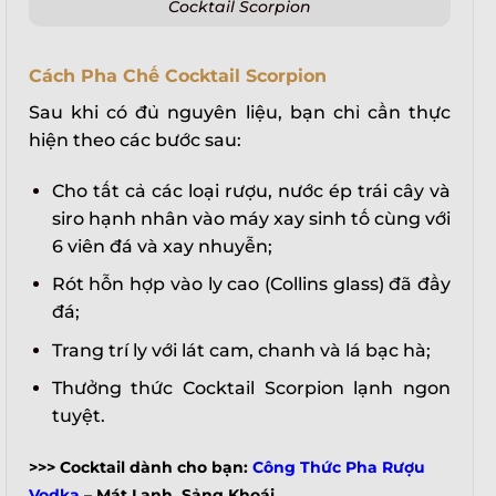
Cocktail Scorpion
Cách Pha Chế Cocktail Scorpion
Sau khi có đủ nguyên liệu, bạn chỉ cần thực
hiện theo các bước sau:
Cho tất cả các loại rượu, nước ép trái cây và
siro hạnh nhân vào máy xay sinh tố cùng với
6 viên đá và xay nhuyễn;
Rót hỗn hợp vào ly cao (Collins glass) đã đầy
đá;
Trang trí ly với lát cam, chanh và lá bạc hà;
Thưởng thức Cocktail Scorpion lạnh ngon
tuyệt.
>>> Cocktail dành cho bạn:
Công Thức Pha Rượu
X
Vodka
– Mát Lạnh, Sảng Khoái