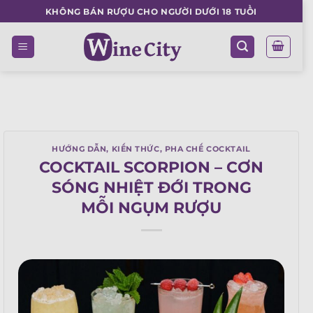
Skip
KHÔNG BÁN RƯỢU CHO NGƯỜI DƯỚI 18 TUỔI
to
content
HƯỚNG DẪN
,
KIẾN THỨC
,
PHA CHẾ COCKTAIL
COCKTAIL SCORPION – CƠN
SÓNG NHIỆT ĐỚI TRONG
MỖI NGỤM RƯỢU