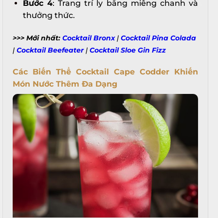
Bước 4
: Trang trí ly bằng miếng chanh và
thưởng thức.
>>> Mới nhất:
Cocktail Bronx
|
Cocktail Pina Colada
|
Cocktail Beefeater
|
Cocktail Sloe Gin Fizz
Các Biến Thể Cocktail Cape Codder Khiến
Món Nước Thêm Đa Dạng