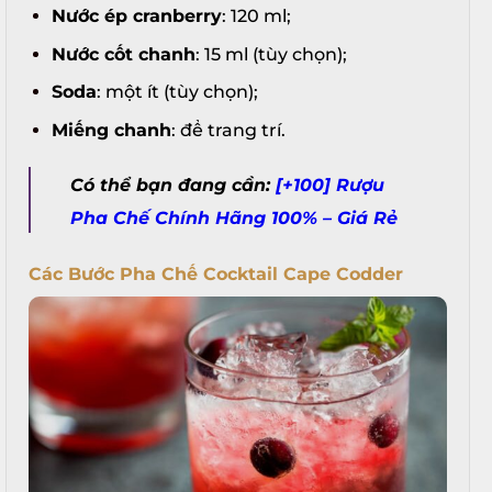
Nước ép cranberry
: 120 ml;
Nước cốt chanh
: 15 ml (tùy chọn);
Soda
: một ít (tùy chọn);
Miếng chanh
: để trang trí.
Có thể bạn đang cần:
[+100] Rượu
Pha Chế Chính Hãng 100% – Giá Rẻ
Các Bước Pha Chế Cocktail Cape Codder