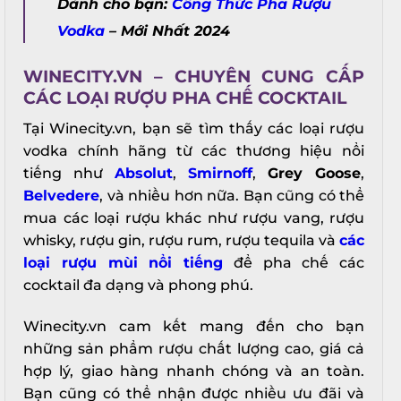
Dành cho bạn:
Công Thức Pha Rượu
Vodka
– Mới Nhất 2024
WINECITY.VN – CHUYÊN CUNG CẤP
CÁC LOẠI RƯỢU PHA CHẾ COCKTAIL
Tại Winecity.vn, bạn sẽ tìm thấy các loại rượu
vodka chính hãng từ các thương hiệu nổi
tiếng như
Absolut
,
Smirnoff
,
Grey Goose
,
Belvedere
, và nhiều hơn nữa. Bạn cũng có thể
mua các loại rượu khác như rượu vang, rượu
whisky, rượu gin, rượu rum, rượu tequila và
các
loại rượu mùi nổi tiếng
để pha chế các
cocktail đa dạng và phong phú.
Winecity.vn cam kết mang đến cho bạn
những sản phẩm rượu chất lượng cao, giá cả
hợp lý, giao hàng nhanh chóng và an toàn.
Bạn cũng có thể nhận được nhiều ưu đãi và