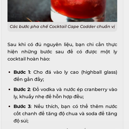
Các bước pha chế Cocktail Cape Codder chuẩn vị
Sau khi có đủ nguyên liệu, bạn chỉ cần thực
hiện những bước sau để có được một ly
cocktail hoàn hảo:
Bước 1
: Cho đá vào ly cao (highball glass)
đến gần đầy;
Bước 2
: Đổ vodka và nước ép cranberry vào
ly, khuấy nhẹ để hỗn hợp đều;
Bước 3
: Nếu thích, bạn có thể thêm nước
cốt chanh để tăng độ chua và soda để tăng
độ sủi;
X