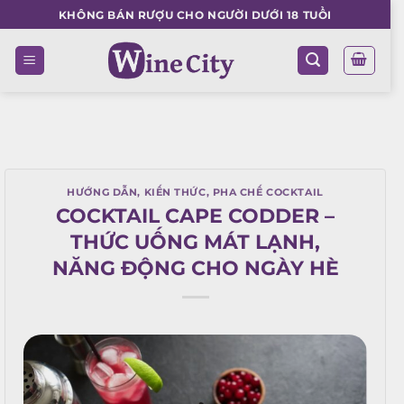
Skip
KHÔNG BÁN RƯỢU CHO NGƯỜI DƯỚI 18 TUỔI
to
content
HƯỚNG DẪN
,
KIẾN THỨC
,
PHA CHẾ COCKTAIL
COCKTAIL CAPE CODDER –
THỨC UỐNG MÁT LẠNH,
NĂNG ĐỘNG CHO NGÀY HÈ