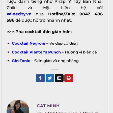
rượu danh tiếng như Pháp, Ý, Tây Ban Nha,
Chile và Mỹ. Liên hệ với
Winecity.vn
qua
Hotline/Zalo: 0847 486
586
để được hỗ trợ nhanh nhất.
>>> Pha cocktail đơn giản hơn:
Cocktail Negroni
– Vẻ đẹp cổ điển
Cocktail Planter’s Punch
– Hương vị biển cả
Gin Tonic
– Đơn giản và nhẹ nhàng
CÁT MINH