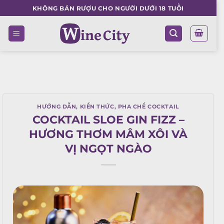
Skip
KHÔNG BÁN RƯỢU CHO NGƯỜI DƯỚI 18 TUỔI
to
content
HƯỚNG DẪN
,
KIẾN THỨC
,
PHA CHẾ COCKTAIL
COCKTAIL SLOE GIN FIZZ –
HƯƠNG THƠM MÂM XÔI VÀ
VỊ NGỌT NGÀO