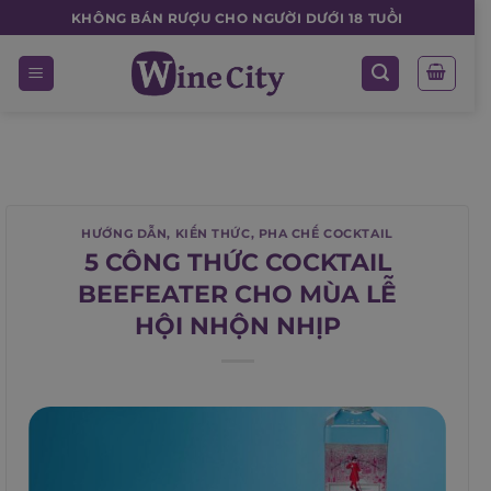
Skip
KHÔNG BÁN RƯỢU CHO NGƯỜI DƯỚI 18 TUỔI
to
content
HƯỚNG DẪN
,
KIẾN THỨC
,
PHA CHẾ COCKTAIL
5 CÔNG THỨC COCKTAIL
BEEFEATER CHO MÙA LỄ
HỘI NHỘN NHỊP