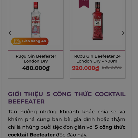
Giao hàng 4h
Rượu Gin Beefeater
Rượu Gin Beefeater 24
London Dry
London Dry – 700ml
480.000
₫
920.000
₫
980.000
₫
GIỚI THIỆU 5 CÔNG THỨC COCKTAIL
BEEFEATER
Tận hưởng những khoảnh khắc chia sẻ và
khám phá cùng bạn bè, gia đình hoặc thậm
chí là những buổi tiệc đơn giản với
5 công thức
cocktail Beefeater
độc đáo này.