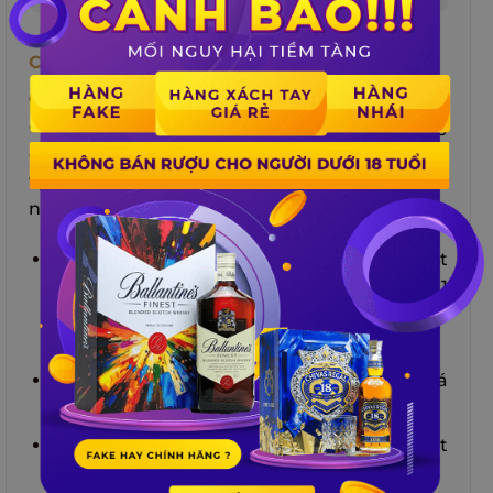
Cocktail Beefeater – Ramos Gin Fizz
Cocktail Beefeater –
Ramos Gin Fizz
không
chỉ là một cocktail, mà còn là một biểu tượng
của văn hóa ẩm thực New Orleans. Có hương
vị của gin, vị chua của chanh và cam, vị béo
nhẹ của kem và trứng.
Cho 45ml rượu gin Beefeater, 15ml nước cốt
chanh, 15ml nước cốt cam, 30ml kem tươi, 1
quả trứng trắng và 3 giọt nước hoa nhài vào
một shaker.
Lắc mạnh shaker trong 30 giây, rồi thêm đá
vào và lắc tiếp trong 2 phút.
Đổ cocktail ra một ly cao, rồi thêm một chút
nước soda vào để tạo bọt.