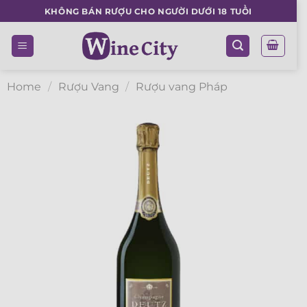
Skip
KHÔNG BÁN RƯỢU CHO NGƯỜI DƯỚI 18 TUỔI
to
content
Home
/
Rượu Vang
/
Rượu vang Pháp