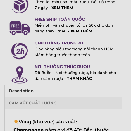
Chọn lại mẫu, sai mẫu rượu. Đổi trả trong
7 ngày -
XEM THÊM
FREE SHIP TOÀN QUỐC
Miễn phí vận chuyển tối đa 50k cho đơn
hàng trên 1 triệu -
XEM THÊM
GIAO HÀNG TRONG 2H
Giao hàng siêu tốc trong nội thành HCM.
Kiểm hàng trước thanh toán.
NƠI THƯỞNG THỨC RƯỢU
Đỡ Buồn - Nơi thưởng rượu, bia dành cho
dân sành rượu -
THAM KHẢO
Description
CAM KẾT CHẤT LƯỢNG
Vùng (khu vực) sản xuất:
o
Champagne
nằm ở vĩ độ 49
Bắc, thuộc