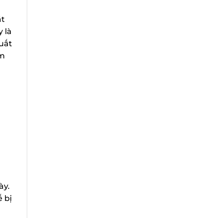
t
là
uất
m
y.
bị