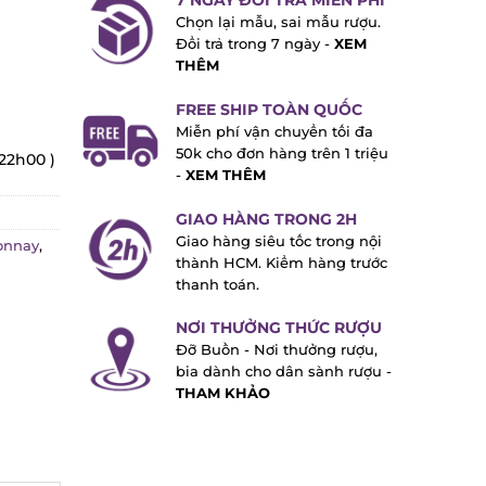
7 NGÀY ĐỔI TRẢ MIỄN PHÍ
Chọn lại mẫu, sai mẫu rượu.
Đổi trả trong 7 ngày -
XEM
THÊM
FREE SHIP TOÀN QUỐC
Miễn phí vận chuyển tối đa
50k cho đơn hàng trên 1 triệu
22h00 )
-
XEM THÊM
GIAO HÀNG TRONG 2H
Giao hàng siêu tốc trong nội
nnay
,
thành HCM. Kiểm hàng trước
thanh toán.
NƠI THƯỞNG THỨC RƯỢU
Đỡ Buồn - Nơi thưởng rượu,
bia dành cho dân sành rượu -
THAM KHẢO