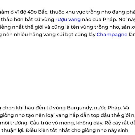
m ở vĩ độ 49o Bắc, thuộc khu vực trồng nho đang phá
h thấp hơn bất cứ vùng
rượu vang
nào của Pháp. Nơi này 
iếng nhất thế giới và cũng là tên vùng trồng nho, sản x
g nên nhiều hãng vang sủi bọt cũng lấy
Champagne
là
n chọn khí hậu đến từ vùng Burgundy, nước Pháp. Và
iống nho tạo nên loại vang hấp dẫn top đầu thế giới nà
môi trường. Cấu trúc vỏ mỏng, không dày. Rễ cây rất dễ 
thuận lợi. Điều kiện tốt nhất cho giống nho này sinh