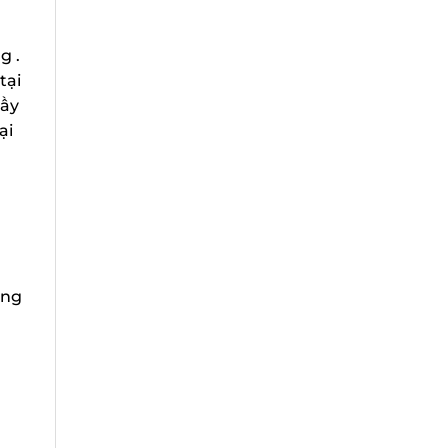
 .
ại
ầy
i
ng