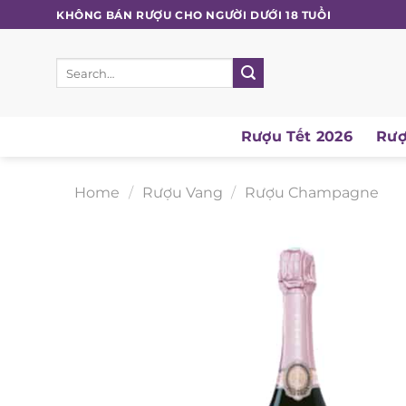
Skip
KHÔNG BÁN RƯỢU CHO NGƯỜI DƯỚI 18 TUỔI
to
content
Search
for:
Rượu Tết 2026
Rượu
Home
/
Rượu Vang
/
Rượu Champagne