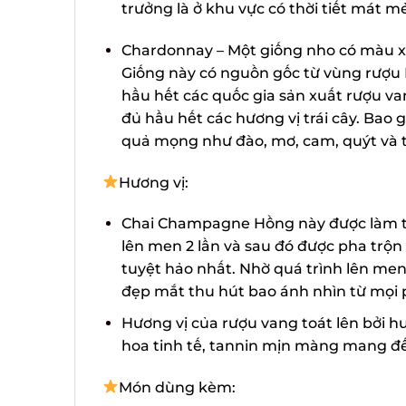
trưởng là ở khu vực có thời tiết mát mẻ,
Chardonnay – Một giống nho có màu xan
Giống này có nguồn gốc từ vùng rượu 
hầu hết các quốc gia sản xuất rượu va
đủ hầu hết các hương vị trái cây. Bao gồ
quả mọng như đào, mơ, cam, quýt và t
Hương vị:
Chai Champagne Hồng này được làm từ h
lên men 2 lần và sau đó được pha trộn 
tuyệt hảo nhất. Nhờ quá trình lên men
đẹp mắt thu hút bao ánh nhìn từ mọi p
Hương vị của rượu vang toát lên bởi h
hoa tinh tế, tannin mịn màng mang đến
Món dùng kèm: