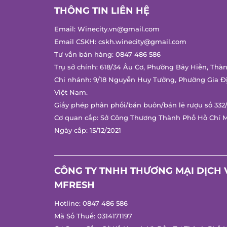
THÔNG TIN LIÊN HỆ
Email:
Winecity.vn@gmail.com
Email CSKH:
cskh.winecity@gmail.com
Tư vấn bán hàng:
0847 486 586
Trụ sở chính: 618/34 Âu Cơ, Phường Bảy Hiền, Thàn
Chi nhánh: 9/18 Nguyễn Huy Tưởng, Phường Gia Đị
Việt Nam.
Giấy phép phân phối/bán buôn/bán lẻ rượu số 332/
Cơ quan cấp: Sở Công Thương Thành Phố Hồ Chí M
Ngày cấp: 15/12/2021
CÔNG TY TNHH THƯƠNG MẠI DỊCH V
MFRESH
Hotline:
0847 486 586
Mã Số Thuế: 0314171197