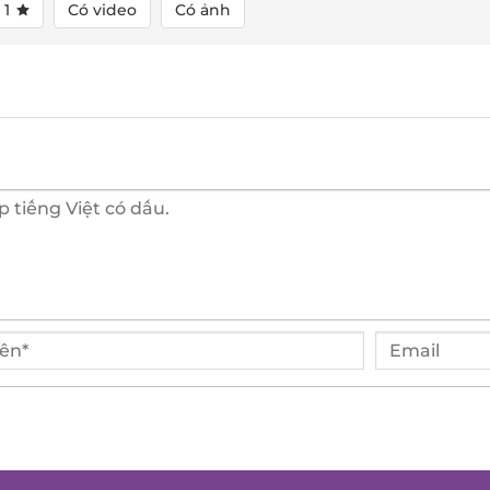
1
Có video
Có ảnh