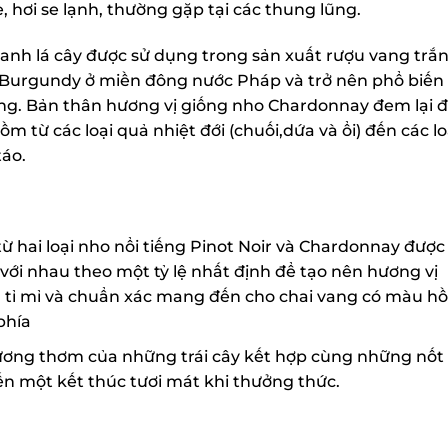
 hơi se lạnh, thường gặp tại các thung lũng.
h lá cây được sử dụng trong sản xuất rượu vang trắng
Burgundy ở miền đông nước Pháp và trở nên phổ biến t
ng. Bản thân hương vị giống nho Chardonnay đem lại đ
m từ các loại quả nhiệt đới (chuối,dứa và ổi) đến các loạ
áo.
ai loại nho nổi tiếng Pinot Noir và Chardonnay được
với nhau theo một tỷ lệ nhất định để tạo nên hương vị
 tỉ mỉ và chuẩn xác mang đến cho chai vang có màu hồ
hía
ương thơm của những trái cây kết hợp cùng những nốt
 một kết thúc tươi mát khi thưởng thức.