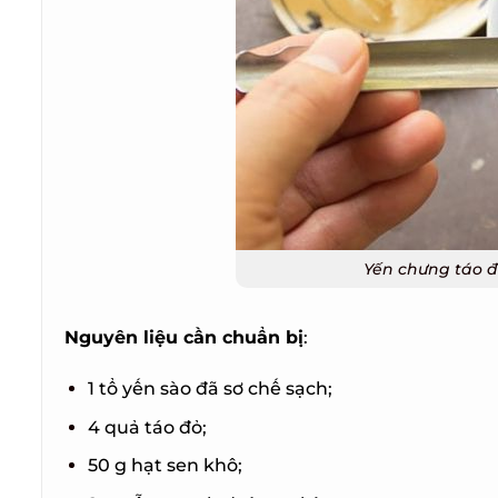
Yến chưng táo đỏ
Nguyên liệu cần chuẩn bị
:
1 tổ yến sào đã sơ chế sạch;
4 quả táo đỏ;
50 g hạt sen khô;