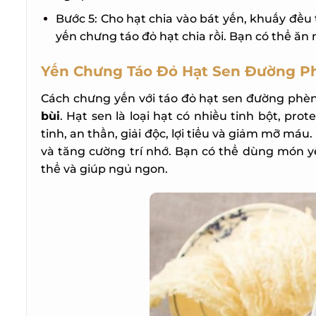
Bước 5: Cho hạt chia vào bát yến, khuấy đều t
yến chưng táo đỏ hạt chia rồi. Bạn có thể ăn 
Yến Chưng Táo Đỏ Hạt Sen Đường P
Cách chưng yến với táo đỏ hạt sen đường phè
bùi
. Hạt sen là loại hạt có nhiều tinh bột, prot
tinh, an thần, giải độc, lợi tiểu và giảm mỡ má
và tăng cường trí nhớ. Bạn có thể dùng món yế
thể và giúp ngủ ngon.