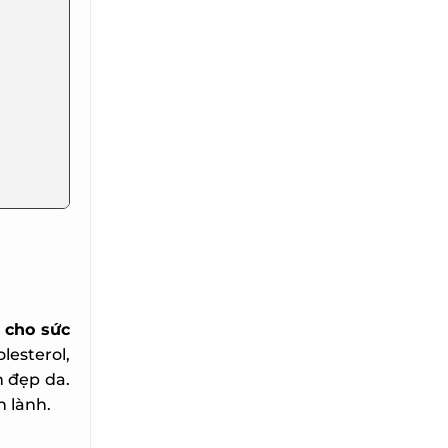
 cho sức
esterol,
 đẹp da.
lành.