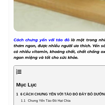
Cách chưng yến với táo đỏ
là một trong nh
thơm ngon, được nhiều người ưa thích. Yến sào
có nhiều vitamin, khoáng chất, chất chống ox
ngon miệng và tốt cho sức khỏe.
Mục Lục
6 CÁCH CHƯNG YẾN VỚI TÁO ĐỎ ĐẦY BỔ DƯỠN
Chưng Yến Táo Đỏ Hạt Chia