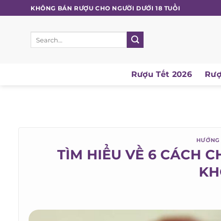
Skip
KHÔNG BÁN RƯỢU CHO NGƯỜI DƯỚI 18 TUỔI
to
content
Search
for:
Rượu Tết 2026
Rượu
HƯỚNG 
TÌM HIỂU VỀ 6 CÁCH C
KH