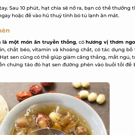
ay. Sau 10 phút, hạt chia sẽ nở ra, bạn có thể thưởng 
ngay hoặc để vào hũ thuỷ tinh bỏ tủ lạnh ăn mát.
hèn
n
là một món ăn truyền thống
, có
hương vị thơm ngon
ein, chất béo, vitamin và khoáng chất, có tác dụng bổ t
u. Hạt sen cũng có thể giúp giảm căng thẳng, mất ngủ, 
n chưng táo đỏ hạt sen đường phèn vào buổi tối để b