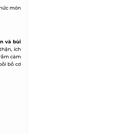
thức món
 và bùi
hận, ích
trầm cảm
ồi bổ cơ