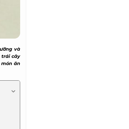
ưỡng và
trái cây
t món ăn