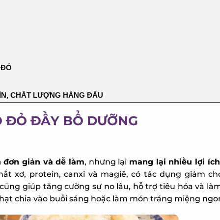
ĐỎ
ÍN, CHẤT LƯỢNG HÀNG ĐẦU
O ĐỎ ĐẦY BỔ DƯỠNG
đơn giản và dễ làm
, nhưng lại
mang lại nhiều lợi ích
t xơ, protein, canxi và magiê, có tác dụng giảm chol
ũng giúp tăng cường sự no lâu, hỗ trợ tiêu hóa và làm
ạt chia vào buổi sáng hoặc làm món tráng miệng ngon 