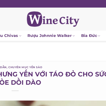
 Chivas
Rượu Johnnie Walker
Bia Đức
DẪN
,
CHUYÊN MỤC YẾN SÀO
HƯNG YẾN VỚI TÁO ĐỎ CHO SỨ
ỎE DỒI DÀO