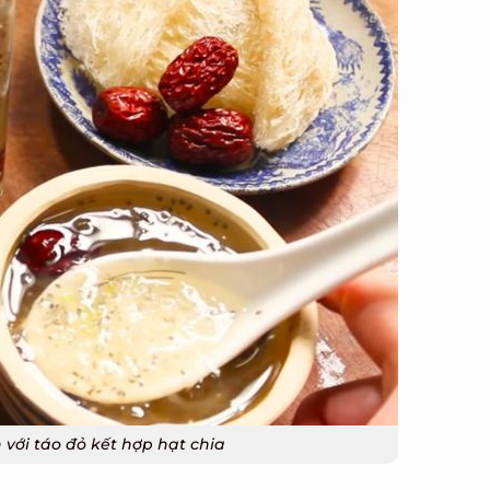
X
ới táo đỏ kết hợp hạt chia