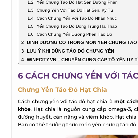
Yến Chưng Táo Đỏ Hạt Sen Đường Phèn
Chưng Yến Với Táo Đỏ Hạt Sen, Kỹ Tử
Cách Chưng Yến Với Táo Đỏ Nhãn Nhục
Yến Chưng Táo Đỏ Đông Trùng Hạ Thảo
Cách Chưng Yến Đường Phèn Táo Đỏ
DINH DƯỠNG CÓ TRONG MÓN YẾN CHƯNG TÁO 
LƯU Ý KHI DÙNG TÁO ĐỎ CHƯNG YẾN
WINECITY.VN – CHUYÊN CUNG CẤP TỔ YẾN UY T
6 CÁCH CHƯNG YẾN VỚI TÁ
Chưng Yến Táo Đỏ Hạt Chia
Cách chưng yến với táo đỏ hạt chia là
một cách 
khỏe
. Hạt chia là nguồn cung cấp omega-3, chấ
đường huyết, cân nặng và viêm khớp. Hạt chia c
Bạn có thể thưởng thức món yến chưng táo đỏ h