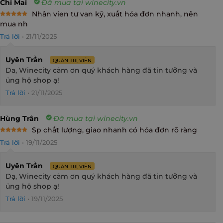
Chi Mai
Đã mua tại winecity.vn
Nhân vien tư van kỹ, xuất hóa đơn nhanh, nên
Rated
5
mua nh
out of 5
Trả lời
•
21/11/2025
Uyên Trần
QUẢN TRỊ VIÊN
Da, Winecity cảm ơn quý khách hàng đã tin tưởng và
ủng hộ shop ạ!
Trả lời
•
21/11/2025
Hùng Trân
Đã mua tại winecity.vn
Sp chất lượng, giao nhanh có hóa đơn rõ ràng
Rated
5
Trả lời
•
19/11/2025
out of 5
Uyên Trần
QUẢN TRỊ VIÊN
Dạ, Winecity cảm ơn quý khách hàng đã tin tưởng và
ủng hộ shop ạ!
Trả lời
•
19/11/2025