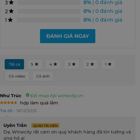
0%
| 0 đánh giá
3
0%
| 0 đánh giá
2
0%
| 0 đánh giá
1
ĐÁNH GIÁ NGAY
Tất cả
5
4
3
2
1
Có video
Có ảnh
Như Trúc
Đã mua tại winecity.vn
hợp làm quà lắm
Rated
5
Trả lời
•
18/12/2025
out of 5
Uyên Trần
QUẢN TRỊ VIÊN
Dạ, Winecity rất cảm ơn quý khách hàng đã tin tưởng và
ủng hộ ạ!