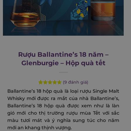
Rượu Ballantine’s 18 năm –
Glenburgie – Hộp quà tết
(
9
đánh giá)
Rated
9
5.00
Ballantine’s 18 hộp quà là loại rượu Single Malt
out of 5
Whisky mới được ra mắt của nhà Ballantine’s,
based on
customer
Ballantine’s 18 hộp quà được xem như là làn
ratings
gió mới cho thị trường rượu mùa Tết với sắc
màu tươi mát và ý nghĩa sung túc cho năm
mới an khang thịnh vượng.