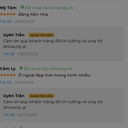
Mỹ Tâm
Đã mua tại winecity.vn
đáng tiền nha
Rated
5
Trả lời
•
08/12/2025
out of 5
Uyên Trần
QUẢN TRỊ VIÊN
Cảm ơn quý khách hàng đã tin tưởng và ủng hộ
Winecity ạ!
Trả lời
•
08/12/2025
Cẩm Ly
Đã mua tại winecity.vn
Ở ngoài đẹp hơn trong hình nhiều
Rated
5
Trả lời
•
26/11/2025
out of 5
Uyên Trần
QUẢN TRỊ VIÊN
Cảm ơn quý khách hàng đã tin tưởng và ủng hộ
Winecity ạ!
Trả lời
•
26/11/2025