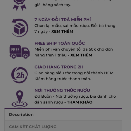
giả, hàng xách tay.
7 NGÀY ĐỔI TRẢ MIỄN PHÍ
Chọn lại mẫu, sai mẫu rượu. Đổi trả trong
7 ngày -
XEM THÊM
FREE SHIP TOÀN QUỐC
Miễn phí vận chuyển tối đa 50k cho đơn
hàng trên 1 triệu -
XEM THÊM
GIAO HÀNG TRONG 2H
Giao hàng siêu tốc trong nội thành HCM.
Kiểm hàng trước thanh toán.
NƠI THƯỞNG THỨC RƯỢU
Đỡ Buồn - Nơi thưởng rượu, bia dành cho
dân sành rượu -
THAM KHẢO
Description
CAM KẾT CHẤT LƯỢNG