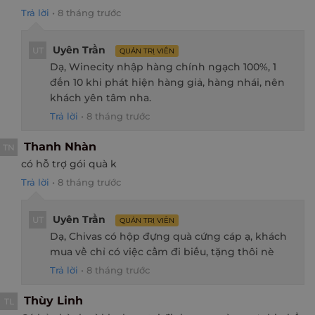
Trả lời
•
8 tháng trước
Uyên Trần
UT
QUẢN TRỊ VIÊN
Dạ, Winecity nhập hàng chính ngạch 100%, 1
đến 10 khi phát hiện hàng giả, hàng nhái, nên
khách yên tâm nha.
Trả lời
•
8 tháng trước
Thanh Nhàn
TN
có hỗ trợ gói quà k
Trả lời
•
8 tháng trước
Uyên Trần
UT
QUẢN TRỊ VIÊN
Dạ, Chivas có hộp đựng quà cứng cáp ạ, khách
mua về chỉ có việc cầm đi biếu, tặng thôi nè
Trả lời
•
8 tháng trước
Thùy Linh
TL