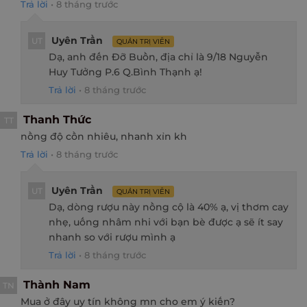
Trả lời
•
8 tháng trước
Uyên Trần
UT
QUẢN TRỊ VIÊN
Dạ, anh đến Đỡ Buồn, địa chỉ là 9/18 Nguyễn
Huy Tưởng P.6 Q.Bình Thạnh ạ!
Trả lời
•
8 tháng trước
Thanh Thức
TT
nồng độ cồn nhiêu, nhanh xỉn kh
Trả lời
•
8 tháng trước
Uyên Trần
UT
QUẢN TRỊ VIÊN
Dạ, dòng rượu này nồng cộ là 40% ạ, vị thơm cay
nhẹ, uống nhâm nhi với bạn bè được ạ sẽ ít say
nhanh so với rượu mình ạ
Trả lời
•
8 tháng trước
Thành Nam
TN
Mua ở đây uy tín không mn cho em ý kiến?