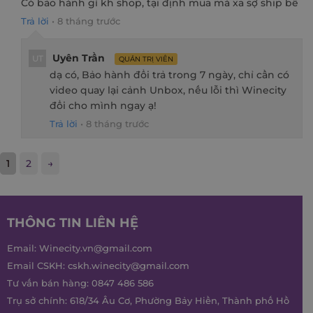
Có bảo hành gì kh shop, tại định mua mà xa sợ ship bể
Trả lời
•
8 tháng trước
Uyên Trần
UT
QUẢN TRỊ VIÊN
dạ có, Bảo hành đổi trả trong 7 ngày, chỉ cần có
video quay lại cảnh Unbox, nếu lỗi thì Winecity
đổi cho mình ngay ạ!
Trả lời
•
8 tháng trước
1
2
→
THÔNG TIN LIÊN HỆ
Email:
Winecity.vn@gmail.com
Email CSKH:
cskh.winecity@gmail.com
Tư vấn bán hàng:
0847 486 586
Trụ sở chính: 618/34 Âu Cơ, Phường Bảy Hiền, Thành phố Hồ