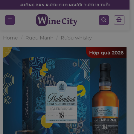
Skip
KHÔNG BÁN RƯỢU CHO NGƯỜI DƯỚI 18 TUỔI
to
content
Home
/
Rượu Mạnh
/
Rượu whisky
Hộp quà 2026