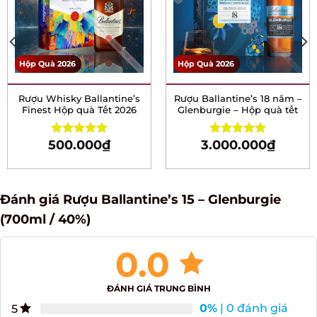
Hộp Quà 2026
Hộp Quà 2026
Rượu Whisky Ballantine’s
Rượu Ballantine’s 18 năm
Finest Hộp quà Tết 2026
– Glenburgie – Hộp quà
tết
500.000
₫
3.000.000
₫
Rated
5.00
Rated
5.00
out of 5
out of 5
Đánh giá Rượu Ballantine’s 15 – Glenburgie
(700ml / 40%)
0.0
ĐÁNH GIÁ TRUNG BÌNH
0%
| 0 đánh giá