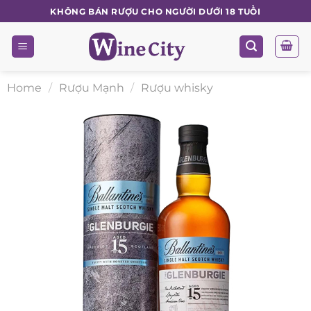
Skip
KHÔNG BÁN RƯỢU CHO NGƯỜI DƯỚI 18 TUỔI
to
content
Home
/
Rượu Mạnh
/
Rượu whisky