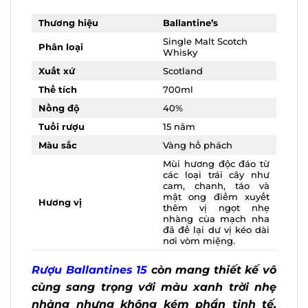
Thương hiệu
Ballantine’s
Single Malt Scotch
Phân loại
Whisky
Xuất xứ
Scotland
Thể tích
700ml
Nồng độ
40%
Tuổi rượu
15 năm
Màu sắc
Vàng hổ phách
Mùi hương độc đáo
từ các loại trái cây
như cam, chanh, táo
và mật ong điểm
Hương vị
xuyết thêm vị ngọt
nhẹ nhàng của mạch
nha đã để lại dư vị
kéo dài nơi vòm
miệng.
Rượu Ballantines 15
còn mang thiết kế
vô cùng sang trọng với màu xanh trời