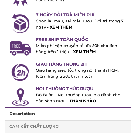
7 NGÀY ĐỔI TRẢ MIỄN PHÍ
Chọn lại mẫu, sai mẫu rượu. Đổi trả trong
7 ngày -
XEM THÊM
FREE SHIP TOÀN QUỐC
Miễn phí vận chuyển tối đa 50k cho đơn
hàng trên 1 triệu -
XEM THÊM
GIAO HÀNG TRONG 2H
Giao hàng siêu tốc trong nội thành HCM.
Kiểm hàng trước thanh toán.
NƠI THƯỞNG THỨC RƯỢU
Đỡ Buồn - Nơi thưởng rượu, bia dành cho
dân sành rượu -
THAM KHẢO
Description
CAM KẾT CHẤT LƯỢNG