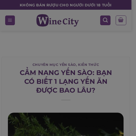
Skip
KHÔNG BÁN RƯỢU CHO NGƯỜI DƯỚI 18 TUỔI
to
content
CHUYÊN MỤC YẾN SÀO
,
KIẾN THỨC
CẨM NANG YẾN SÀO: BẠN
CÓ BIẾT 1 LẠNG YẾN ĂN
ĐƯỢC BAO LÂU?