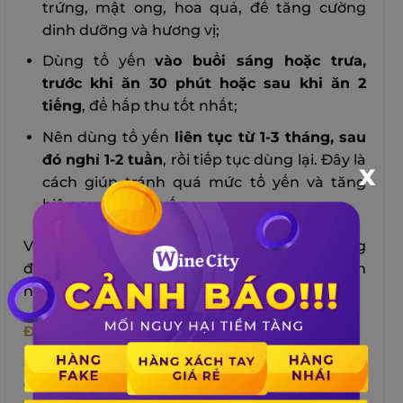
trứng, mật ong, hoa quả, để tăng cường
dinh dưỡng và hương vị;
Dùng tổ yến
vào buổi sáng hoặc trưa,
trước khi ăn 30 phút hoặc sau khi ăn 2
tiếng
, để hấp thu tốt nhất;
Nên dùng tổ yến
liên tục từ 1-3 tháng, sau
đó nghỉ 1-2 tuần
, rồi tiếp tục dùng lại. Đây là
X
cách giúp tránh quá mức tổ yến và tăng
hiệu quả của tổ yến.
Với liều lượng trên, 1 lạng yến sào có thể dùng
được cho người lớn từ
10-15 lần
, tùy theo cân
nặng và tình trạng sức khỏe của họ.
Đối Với Người Phục Hồi Sau Bệnh
Người phục hồi sau bệnh là
đối tượng cần
được bổ sung nhiều chất dinh dưỡng để hồi