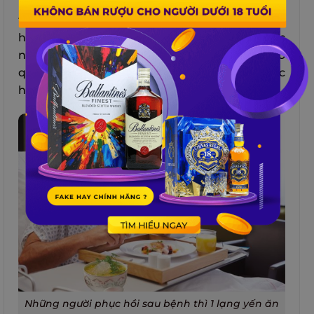
phục sức khỏe nhanh chóng
. Tổ yến sào có
thể giúp người phục hồi sau bệnh tăng cường
hệ miễn dịch, giảm viêm nhiễm, hỗ trợ chức
năng gan, thận, tim mạch, phổi và nhiều cơ
quan khác.
Một số lưu ý
khi cho người phục
hồi sau bệnh dùng tổ yến là:
Những người phục hồi sau bệnh thì 1 lạng yến ăn