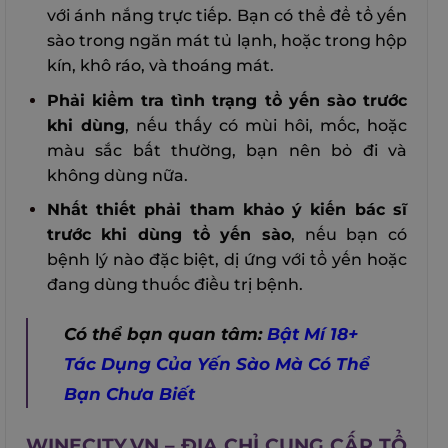
với ánh nắng trực tiếp. Bạn có thể để tổ yến
sào trong ngăn mát tủ lạnh, hoặc trong hộp
kín, khô ráo, và thoáng mát.
Phải kiểm tra tình trạng tổ yến sào trước
khi dùng
, nếu thấy có mùi hôi, mốc, hoặc
màu sắc bất thường, bạn nên bỏ đi và
không dùng nữa.
Nhất thiết phải tham khảo ý kiến bác sĩ
trước khi dùng tổ yến sào
, nếu bạn có
bệnh lý nào đặc biệt, dị ứng với tổ yến hoặc
đang dùng thuốc điều trị bệnh.
Có thể bạn quan tâm:
Bật Mí 18+
Tác Dụng Của Yến Sào Mà Có Thể
Bạn Chưa Biết
WINECITY.VN – ĐỊA CHỈ CUNG CẤP TỔ