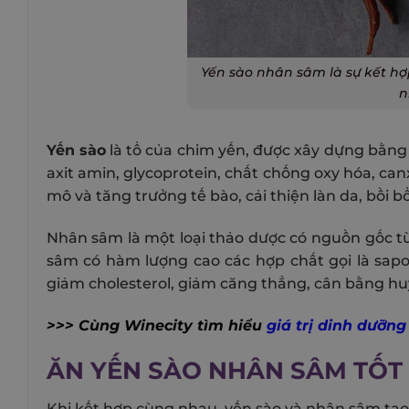
Yến sào nhân sâm là sự kết hợ
n
Yến sào
là tổ của chim yến, được xây dựng bằng
axit amin, glycoprotein, chất chống oxy hóa, canx
mô và tăng trưởng tế bào, cải thiện làn da, bồi bổ
Nhân sâm là một loại thảo dược có nguồn gốc từ
sâm có hàm lượng cao các hợp chất gọi là sapo
giảm cholesterol, giảm căng thẳng, cân bằng hu
>>> Cùng Winecity tìm hiểu
giá trị dinh dưỡng
ĂN YẾN SÀO NHÂN SÂM TỐT
Khi kết hợp cùng nhau, yến sào và nhân sâm tạo