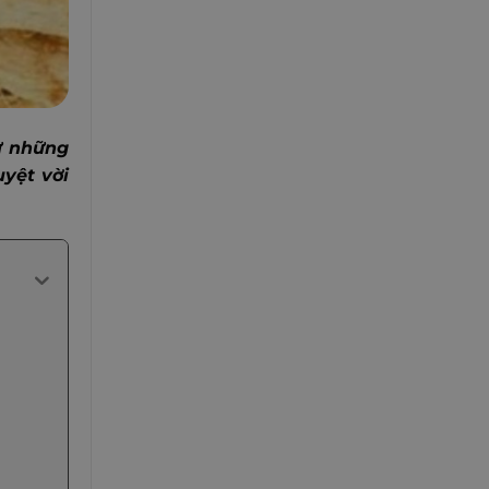
từ những
yệt vời