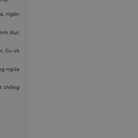
da, ngăn
sinh dục
r, Cu và
òng ngừa
ất chống