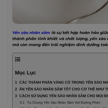
Yến sào nhân sâm
là sự kết hợp hoàn hảo giữa
thành phần tinh khiết và chất lượng, yến sào
mà còn mang đến trải nghiệm dinh dưỡng toàn 
Mục Lục
CÁC THÀNH PHẦN VÀNG CÓ TRONG YẾN SÀO N
ĂN YẾN SÀO NHÂN SÂM TỐT CHO CƠ THỂ NHƯ 
CÁCH SỬ DỤNG YẾN SÀO NHÂN SÂM CHO MỌI Đ
Tự Chưng Yến Sào Nhân Sâm Với Đường Phèn