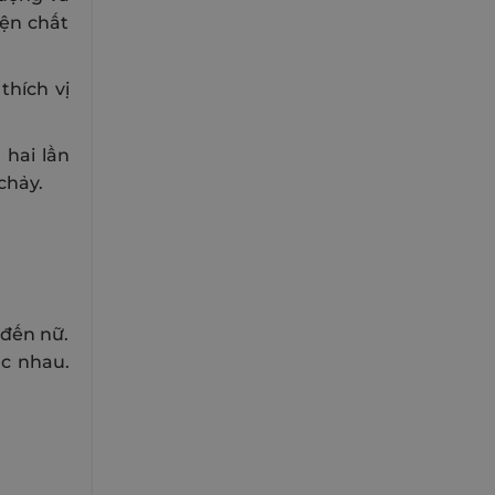
iện chất
thích vị
 hai lần
chảy.
 đến nữ.
c nhau.