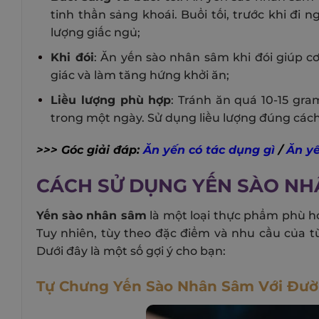
tinh thần sảng khoái. Buổi tối, trước khi đi
lượng giấc ngủ;
Khi đói
: Ăn yến sào nhân sâm khi đói giúp cơ
giác và làm tăng hứng khởi ăn;
Liều lượng phù hợp
: Tránh ăn quá 10-15 gr
trong một ngày. Sử dụng liều lượng đúng cách
>>> Góc giải đáp:
Ăn yến có tác dụng gì
/
Ăn yế
CÁCH SỬ DỤNG YẾN SÀO NH
Yến sào nhân sâm
là một loại thực phẩm phù hợ
Tuy nhiên, tùy theo đặc điểm và nhu cầu của 
Dưới đây là một số gợi ý cho bạn:
Tự Chưng Yến Sào Nhân Sâm Với Đư