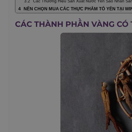
Các Thương Hiệu Sản Xuất Nước Yến Sào Nhân Sâ
NÊN CHỌN MUA CÁC THỰC PHẨM TỔ YẾN TẠI WIN
CÁC THÀNH PHẦN VÀNG CÓ