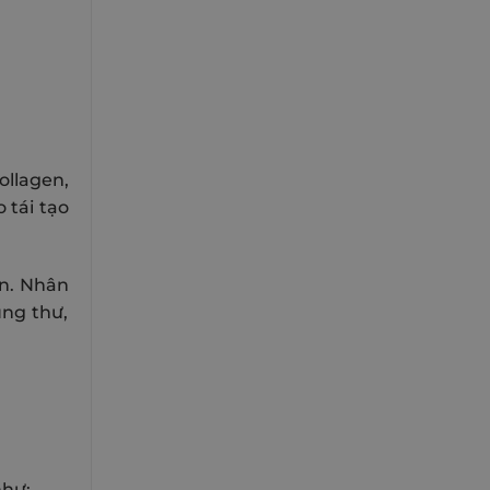
ollagen,
 tái tạo
ền. Nhân
ung thư,
như: