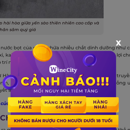
p hài hòa giữa yến sào thiên nhiên cao cấp và
hân sâm quý giá
X
 nước bọt của chim,
chứa nhiều chất dinh dưỡng như c
i, kali, sắt, magiê và hormon.
Những chất này có lợi cho
 trí não, tăng cường hệ miễn dịch và sinh lực.
 Hàn Quốc, được coi là thần dược trong y học cổ truy
nin, có tác dụng chống viêm, chống oxy hóa, chống 
yết áp và lưu thông máu.
 của yến sào
 CHO CƠ THỂ NHƯ THẾ NÀO?
 ra một món ăn đại bổ có nhiều công dụng cho cơ thể 