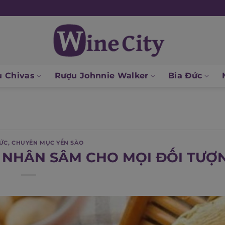
 Chivas
Rượu Johnnie Walker
Bia Đức
HỨC
,
CHUYÊN MỤC YẾN SÀO
 NHÂN SÂM CHO MỌI ĐỐI TƯỢ