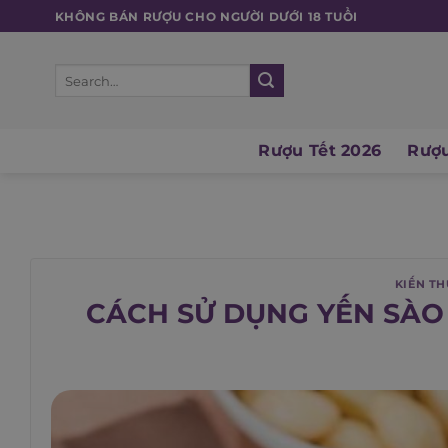
Skip
KHÔNG BÁN RƯỢU CHO NGƯỜI DƯỚI 18 TUỔI
to
content
Search
for:
Rượu Tết 2026
Rượu
KIẾN T
CÁCH SỬ DỤNG YẾN SÀO