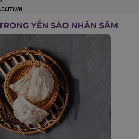
m
ECITY.VN
 TRONG YẾN SÀO NHÂN SÂM