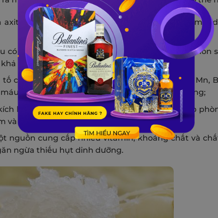
và axit amin trong yến sào giúp làm săn chắc và mịn 
u có tác dụng kích thích hoạt động của các hormon 
 khả năng sinh sản;
tố có lợi cho hệ thần kinh và trí nhớ như Fe, Ca, Mn, B
máu đến não bộ, cải thiện trầm cảm và căng thẳng;
kích hoạt các tế bào miễn dịch trong cơ thể, giúp ph
m và ung thư;
ột nguồn cung cấp nhiều vitamin, khoáng chất và ch
ngăn ngừa thiếu hụt dinh dưỡng.