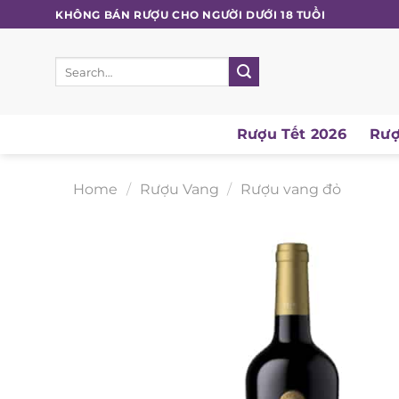
Skip
KHÔNG BÁN RƯỢU CHO NGƯỜI DƯỚI 18 TUỔI
to
content
Search
for:
Rượu Tết 2026
Rượu
Home
/
Rượu Vang
/
Rượu vang đỏ