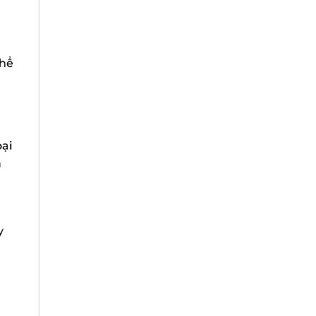
hể
ại