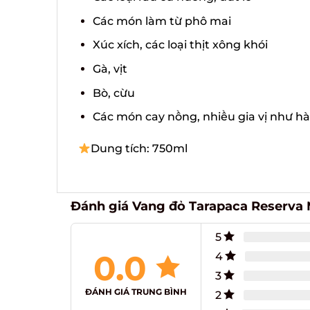
Các món làm từ phô mai
Xúc xích, các loại thịt xông khói
Gà, vịt
Bò, cừu
Các món cay nồng, nhiều gia vị như hàn
Dung tích: 750ml
Đánh giá Vang đỏ Tarapaca Reserva M
5
0.0
4
3
ĐÁNH GIÁ TRUNG BÌNH
2