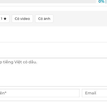
0%
| 
1
Có video
Có ảnh