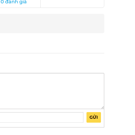
0 đánh giá
GỬI