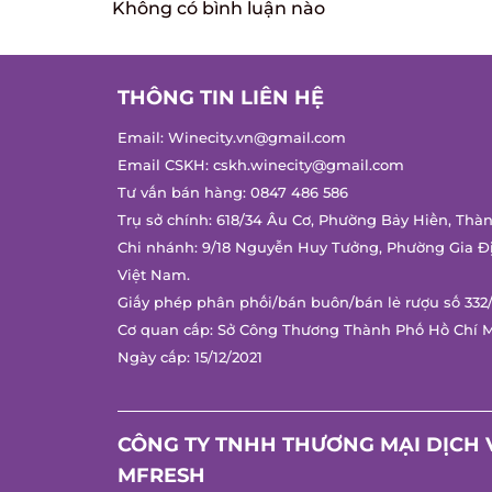
Không có bình luận nào
THÔNG TIN LIÊN HỆ
Email:
Winecity.vn@gmail.com
Email CSKH:
cskh.winecity@gmail.com
Tư vấn bán hàng:
0847 486 586
Trụ sở chính: 618/34 Âu Cơ, Phường Bảy Hiền, Thàn
Chi nhánh: 9/18 Nguyễn Huy Tưởng, Phường Gia Đị
Việt Nam.
Giấy phép phân phối/bán buôn/bán lẻ rượu số 332/
Cơ quan cấp: Sở Công Thương Thành Phố Hồ Chí M
Ngày cấp: 15/12/2021
CÔNG TY TNHH THƯƠNG MẠI DỊCH V
MFRESH