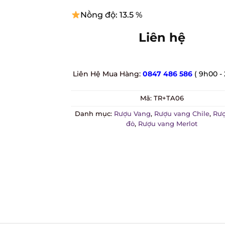
Nồng độ: 13.5 %
Liên hệ
Liên Hệ Mua Hàng:
0847 486 586
( 9h00 - 
Mã:
TR+TA06
Danh mục:
Rượu Vang
,
Rượu vang Chile
,
Rượ
đỏ
,
Rượu vang Merlot