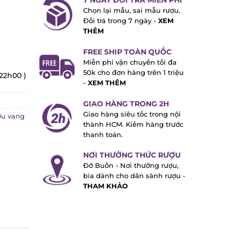
7 NGÀY ĐỔI TRẢ MIỄN PHÍ
Chọn lại mẫu, sai mẫu rượu.
Đổi trả trong 7 ngày -
XEM
THÊM
FREE SHIP TOÀN QUỐC
Miễn phí vận chuyển tối đa
50k cho đơn hàng trên 1 triệu
22h00 )
-
XEM THÊM
GIAO HÀNG TRONG 2H
Giao hàng siêu tốc trong nội
u vang
thành HCM. Kiểm hàng trước
thanh toán.
NƠI THƯỞNG THỨC RƯỢU
Đỡ Buồn - Nơi thưởng rượu,
bia dành cho dân sành rượu -
THAM KHẢO