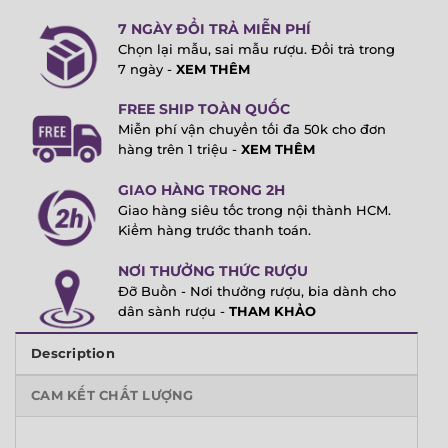
7 NGÀY ĐỔI TRẢ MIỄN PHÍ
Chọn lại mẫu, sai mẫu rượu. Đổi trả trong
7 ngày -
XEM THÊM
FREE SHIP TOÀN QUỐC
Miễn phí vận chuyển tối đa 50k cho đơn
hàng trên 1 triệu -
XEM THÊM
GIAO HÀNG TRONG 2H
Giao hàng siêu tốc trong nội thành HCM.
Kiểm hàng trước thanh toán.
NƠI THƯỞNG THỨC RƯỢU
Đỡ Buồn - Nơi thưởng rượu, bia dành cho
dân sành rượu -
THAM KHẢO
Description
CAM KẾT CHẤT LƯỢNG