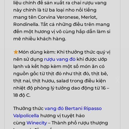
liệu chính để sản xuất ra chai rượu vang
này chính là từ ba loại nho nổi tiếng
mang tên Corvina Veronese, Merlot,
Rondinella. Tất cả những điều trên mang
đến một hương vị vô cùng hấp dẫn làm si
mê nhiều khách hàng.
Món dùng kèm: Khi thưởng thức quý vị
nên sử dụng
rượu vang đỏ
khi được ướp
lạnh và kết hợp kèm một số món ăn có
X
nguồn gốc từ thịt đỏ như thịt đỏ, thịt bê,
thịt nai, thịt hươu, salad trong điều kiện
nhiệt độ phòng lý tưởng dao động từ 16 –
18 độ C.
Thưởng thức
vang đỏ Bertani Ripasso
Valpolicella
hương vị tuyệt hảo
cùng
Winecity
– Thành phố rượu thượng