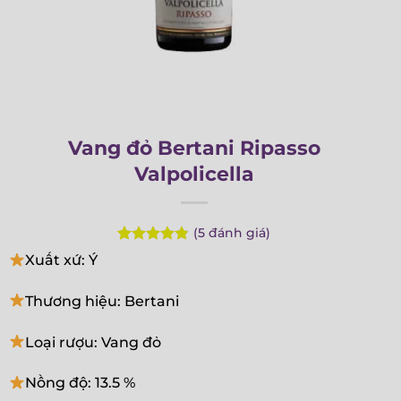
Vang đỏ Bertani Ripasso
Valpolicella
(
5
đánh giá)
Rated
5
4.80
Xuất xứ: Ý
out of 5
based on
customer
Thương hiệu: Bertani
ratings
Loại rượu: Vang đỏ
Nồng độ: 13.5 %