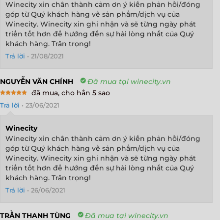
Winecity xin chân thành cảm ơn ý kiến phản hồi/đóng
góp từ Quý khách hàng về sản phẩm/dịch vụ của
Winecity. Winecity xin ghi nhận và sẽ từng ngày phát
triển tốt hơn để hướng đến sự hài lòng nhất của Quý
khách hàng. Trân trọng!
Trả lời
•
21/08/2021
NGUYỄN VĂN CHÍNH
Đã mua tại winecity.vn
đã mua, cho hẳn 5 sao
Rated
5
Trả lời
•
23/06/2021
out of 5
Winecity
Winecity xin chân thành cảm ơn ý kiến phản hồi/đóng
góp từ Quý khách hàng về sản phẩm/dịch vụ của
Winecity. Winecity xin ghi nhận và sẽ từng ngày phát
triển tốt hơn để hướng đến sự hài lòng nhất của Quý
khách hàng. Trân trọng!
Trả lời
•
26/06/2021
TRẦN THANH TÙNG
Đã mua tại winecity.vn