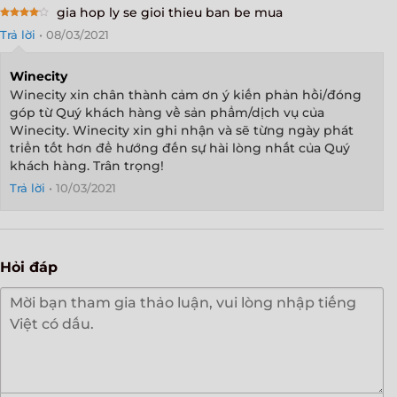
gia hop ly se gioi thieu ban be mua
Rated
4
Trả lời
•
08/03/2021
out of 5
Winecity
Winecity xin chân thành cảm ơn ý kiến phản hồi/đóng
góp từ Quý khách hàng về sản phẩm/dịch vụ của
Winecity. Winecity xin ghi nhận và sẽ từng ngày phát
triển tốt hơn để hướng đến sự hài lòng nhất của Quý
khách hàng. Trân trọng!
Trả lời
•
10/03/2021
Hỏi đáp