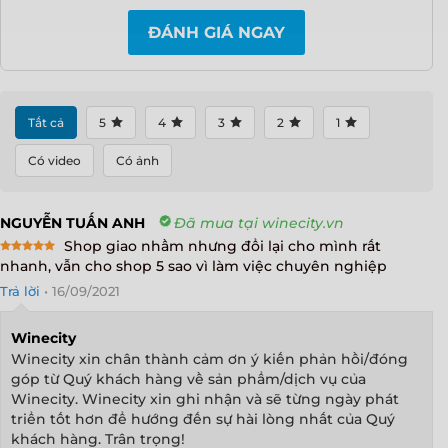
ĐÁNH GIÁ NGAY
Tất cả
5
4
3
2
1
Có video
Có ảnh
NGUYỄN TUẤN ANH
Đã mua tại winecity.vn
Shop giao nhầm nhưng đổi lại cho mình rất
Rated
5
nhanh, vẫn cho shop 5 sao vì làm việc chuyên nghiệp
out of 5
Trả lời
•
16/09/2021
Winecity
Winecity xin chân thành cảm ơn ý kiến phản hồi/đóng
góp từ Quý khách hàng về sản phẩm/dịch vụ của
Winecity. Winecity xin ghi nhận và sẽ từng ngày phát
triển tốt hơn để hướng đến sự hài lòng nhất của Quý
khách hàng. Trân trọng!