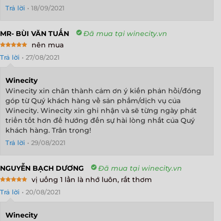
Trả lời
•
18/09/2021
MR- BÙI VĂN TUẤN
Đã mua tại winecity.vn
nên mua
Rated
5
Trả lời
•
27/08/2021
out of 5
Winecity
Winecity xin chân thành cảm ơn ý kiến phản hồi/đóng
góp từ Quý khách hàng về sản phẩm/dịch vụ của
Winecity. Winecity xin ghi nhận và sẽ từng ngày phát
triển tốt hơn để hướng đến sự hài lòng nhất của Quý
khách hàng. Trân trọng!
Trả lời
•
29/08/2021
NGUYỄN BẠCH DƯƠNG
Đã mua tại winecity.vn
vị uống 1 lần là nhớ luôn, rất thơm
Rated
5
Trả lời
•
20/08/2021
out of 5
Winecity