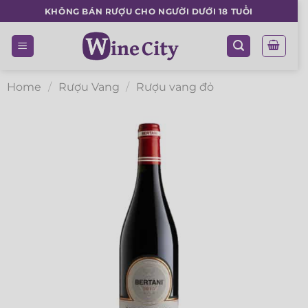
Skip
KHÔNG BÁN RƯỢU CHO NGƯỜI DƯỚI 18 TUỔI
to
content
Home
/
Rượu Vang
/
Rượu vang đỏ