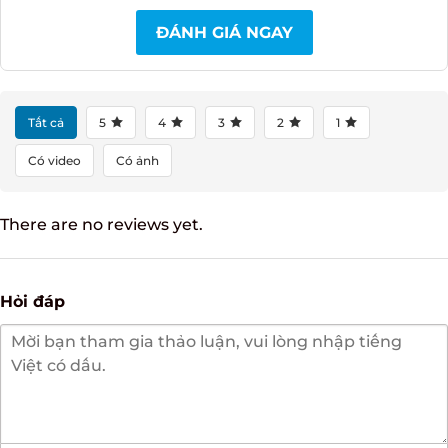
0%
| 0 đánh giá
1
ĐÁNH GIÁ NGAY
Tất cả
5
4
3
2
1
Có video
Có ảnh
There are no reviews yet.
Hỏi đáp