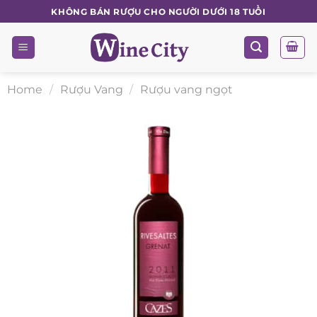
Skip
KHÔNG BÁN RƯỢU CHO NGƯỜI DƯỚI 18 TUỔI
to
content
Home
/
Rượu Vang
/
Rượu vang ngọt