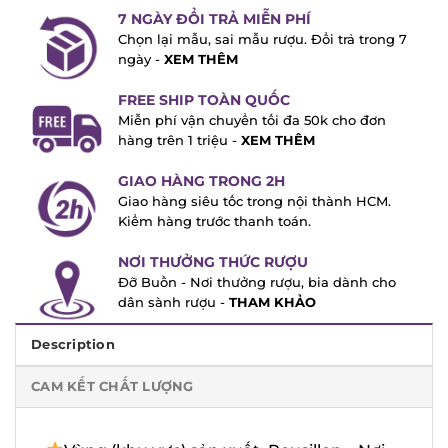
7 NGÀY ĐỔI TRẢ MIỄN PHÍ
Chọn lại mẫu, sai mẫu rượu. Đổi trả trong
7 ngày -
XEM THÊM
FREE SHIP TOÀN QUỐC
Miễn phí vận chuyển tối đa 50k cho đơn
hàng trên 1 triệu -
XEM THÊM
GIAO HÀNG TRONG 2H
Giao hàng siêu tốc trong nội thành HCM.
Kiểm hàng trước thanh toán.
NƠI THƯỞNG THỨC RƯỢU
Đỡ Buồn - Nơi thưởng rượu, bia dành cho
dân sành rượu -
THAM KHẢO
Description
CAM KẾT CHẤT LƯỢNG
Vùng (khu vực) sản xuất: Rousillon – Nơi