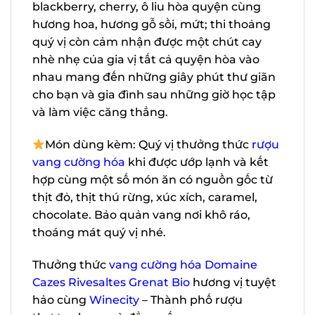
mâm xôi, anh đào, blackberry, cherry, ô
liu hòa quyện cùng hương hoa, hương gỗ
sồi, mứt; thi thoảng quý vị còn cảm nhận
được một chút cay nhè nhẹ của gia vị tất
cả quyện hòa vào nhau mang đến những
giây phút thư giãn cho bạn và gia đình
sau những giờ học tập và làm việc căng
thẳng.
Món dùng kèm: Quý vị thưởng thức
rượu vang cường hóa
khi được ướp lạnh
và kết hợp cùng một số món ăn có nguồn
gốc từ thịt đỏ, thịt thú rừng, xúc xích,
caramel, chocolate. Bảo quản vang nơi
khô ráo, thoáng mát quý vị nhé.
Thưởng thức
vang cường hóa Domaine
Cazes Rivesaltes Grenat Bio
hương vị
tuyệt hảo cùng
Winecity
– Thành phố