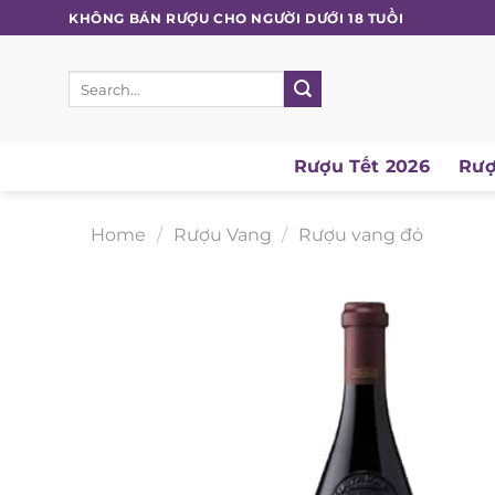
Skip
KHÔNG BÁN RƯỢU CHO NGƯỜI DƯỚI 18 TUỔI
to
content
Search
for:
Rượu Tết 2026
Rượu
Home
/
Rượu Vang
/
Rượu vang đỏ