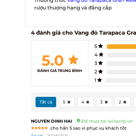
Thưởng thức
vang đỏ Tarapaca Gran Rese
rượu thượng hạng và đẳng cấp
4 đánh giá cho
Vang đỏ Tarapaca Gra
5
5.0
4
3
ĐÁNH GIÁ TRUNG BÌNH
2
1
Tất cả
5
4
3
2
NGUYEN DINH HAI
Đã mua tại winecity.vn
cho hẳn 5 sao vì phục vụ khách tốt
Rated
5
Trả lời
•
25/08/2021