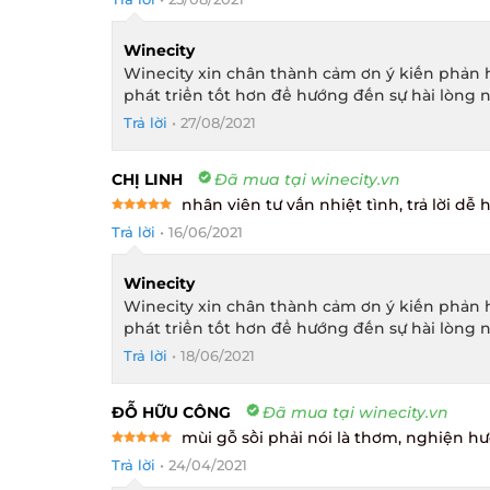
out of 5
Winecity
Winecity xin chân thành cảm ơn ý kiến phản h
phát triển tốt hơn để hướng đến sự hài lòng n
Trả lời
•
27/08/2021
CHỊ LINH
Đã mua tại winecity.vn
nhân viên tư vấn nhiệt tình, trả lời dễ h
Rated
5
Trả lời
•
16/06/2021
out of 5
Winecity
Winecity xin chân thành cảm ơn ý kiến phản h
phát triển tốt hơn để hướng đến sự hài lòng n
Trả lời
•
18/06/2021
ĐỖ HỮU CÔNG
Đã mua tại winecity.vn
mùi gỗ sồi phải nói là thơm, nghiện hư
Rated
5
Trả lời
•
24/04/2021
out of 5