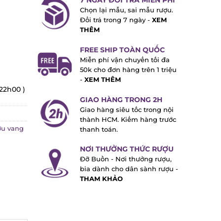
7 NGÀY ĐỔI TRẢ MIỄN PHÍ
Chọn lại mẫu, sai mẫu rượu.
Đổi trả trong 7 ngày -
XEM
THÊM
FREE SHIP TOÀN QUỐC
Miễn phí vận chuyển tối đa
50k cho đơn hàng trên 1 triệu
-
XEM THÊM
22h00 )
GIAO HÀNG TRONG 2H
Giao hàng siêu tốc trong nội
thành HCM. Kiểm hàng trước
u vang
thanh toán.
NƠI THƯỞNG THỨC RƯỢU
Đỡ Buồn - Nơi thưởng rượu,
bia dành cho dân sành rượu -
THAM KHẢO