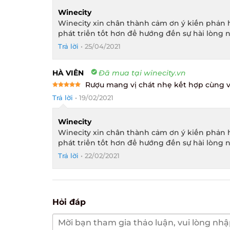
Winecity
Winecity xin chân thành cảm ơn ý kiến phản h
phát triển tốt hơn để hướng đến sự hài lòng n
Trả lời
•
25/04/2021
HÀ VIÊN
Đã mua tại winecity.vn
Rượu mang vị chát nhẹ kết hợp cùng vị 
Rated
5
Trả lời
•
19/02/2021
out of 5
Winecity
Winecity xin chân thành cảm ơn ý kiến phản h
phát triển tốt hơn để hướng đến sự hài lòng n
Trả lời
•
22/02/2021
Hỏi đáp