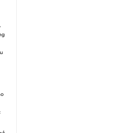
g
u
o