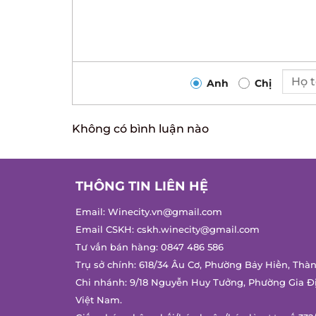
Anh
Chị
Không có bình luận nào
THÔNG TIN LIÊN HỆ
Email:
Winecity.vn@gmail.com
Email CSKH:
cskh.winecity@gmail.com
Tư vấn bán hàng:
0847 486 586
Trụ sở chính: 618/34 Âu Cơ, Phường Bảy Hiền, Thàn
Chi nhánh: 9/18 Nguyễn Huy Tưởng, Phường Gia Đị
Việt Nam.