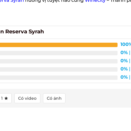
rva Syrah
hương vị tuyệt hảo cùng
Winecity
– Thành p
n Reserva Syrah
100%
0%
| 
0%
| 
0%
| 
0%
| 
1
Có video
Có ảnh