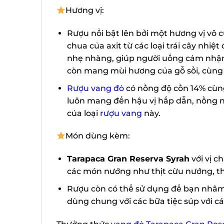
Hương vị:
Rượu nổi bật lên bởi một hương vị vô c
chua của axit từ các loại trái cây nhiệ
nhẹ nhàng, giúp người uống cảm nhận đ
còn mang mùi hương của gỗ sồi, cùng mộ
Rượu vang đỏ
có nồng độ cồn 14% cùng v
luôn mang đến hậu vị hấp dẫn, nồng nàn
của loại
rượu vang
này.
Món dùng kèm:
Tarapaca Gran Reserva Syrah
với vị ch
các món nướng như thịt cừu nướng, thịt 
Rượu còn có thể sử dụng để bạn nhâm n
dùng chung với các bữa tiệc súp với các