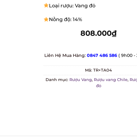
Loại rượu: Vang đỏ
Nồng độ: 14%
808.000
₫
Liên Hệ Mua Hàng:
0847 486 586
( 9h00 - 
Mã:
TR+TA04
Danh mục:
Rượu Vang
,
Rượu vang Chile
,
Rượ
đỏ