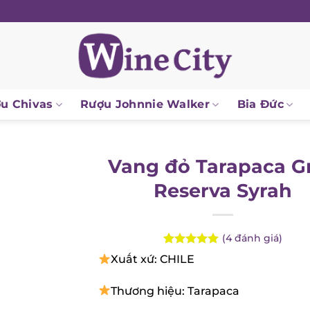
 Chivas
Rượu Johnnie Walker
Bia Đức
Vang đỏ Tarapaca G
Reserva Syrah
(
4
đánh giá)
Rated
4
5.00
Xuất xứ: CHILE
out of 5
based on
customer
Thương hiệu: Tarapaca
ratings