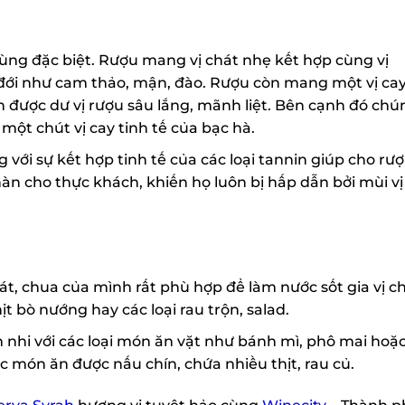
ùng đặc biệt. Rượu mang vị chát nhẹ kết hợp cùng vị
t đới như cam thảo, mận, đào. Rượu còn mang một vị cay
ược dư vị rượu sâu lắng, mãnh liệt. Bên cạnh đó chún
t chút vị cay tinh tế của bạc hà.
ới sự kết hợp tinh tế của các loại tannin giúp cho rượ
 cho thực khách, khiến họ luôn bị hấp dẫn bởi mùi vị
át, chua của mình rất phù hợp để làm nước sốt gia vị ch
bò nướng hay các loại rau trộn, salad.
X
hi với các loại món ăn vặt như bánh mì, phô mai hoặc
 món ăn được nấu chín, chứa nhiều thịt, rau củ.