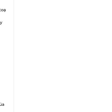
oạ
y
ủa