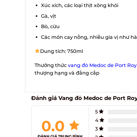
Xúc xích, các loại thịt xông khói
Gà, vịt
Bò, cừu
Các món cay nồng, nhiều gia vị như hàn
Dung tích: 750ml
Thưởng thức
vang đỏ Medoc de Port Roya
thượng hạng và đẳng cấp
Đánh giá Vang đỏ Medoc de Port Roy
5
0.0
4
3
ĐÁNH GIÁ TRUNG BÌNH