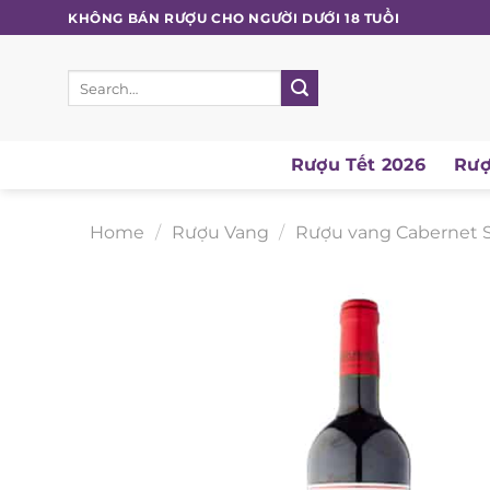
Skip
KHÔNG BÁN RƯỢU CHO NGƯỜI DƯỚI 18 TUỔI
to
content
Search
for:
Rượu Tết 2026
Rượu
Home
/
Rượu Vang
/
Rượu vang Cabernet S