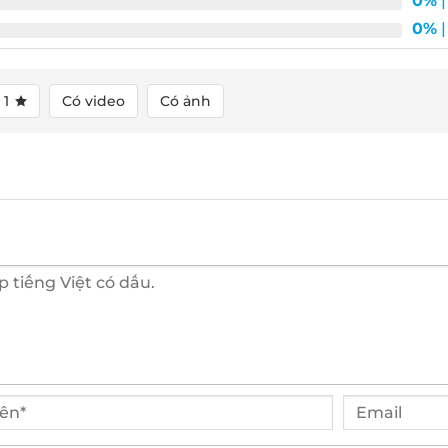
0%
| 
0%
| 
1
Có video
Có ảnh