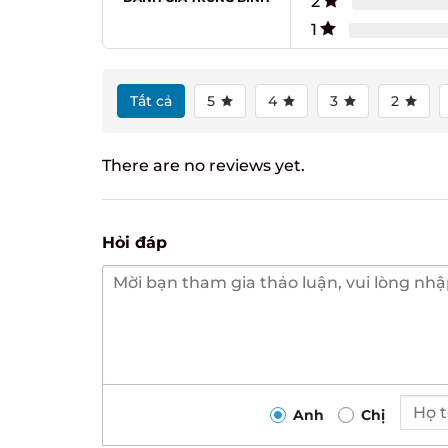
2
1
Tất cả
5
4
3
2
There are no reviews yet.
Hỏi đáp
Anh
Chị