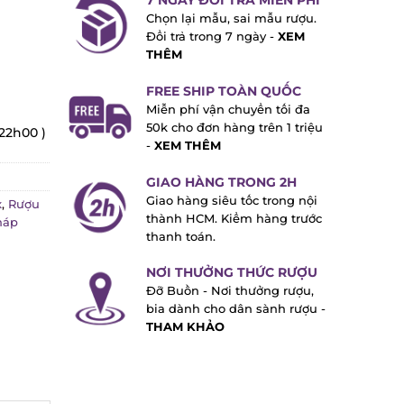
7 NGÀY ĐỔI TRẢ MIỄN PHÍ
Chọn lại mẫu, sai mẫu rượu.
Đổi trả trong 7 ngày -
XEM
THÊM
FREE SHIP TOÀN QUỐC
Miễn phí vận chuyển tối đa
50k cho đơn hàng trên 1 triệu
22h00 )
-
XEM THÊM
GIAO HÀNG TRONG 2H
Giao hàng siêu tốc trong nội
,
Rượu
thành HCM. Kiểm hàng trước
áp
thanh toán.
NƠI THƯỞNG THỨC RƯỢU
Đỡ Buồn - Nơi thưởng rượu,
bia dành cho dân sành rượu -
THAM KHẢO