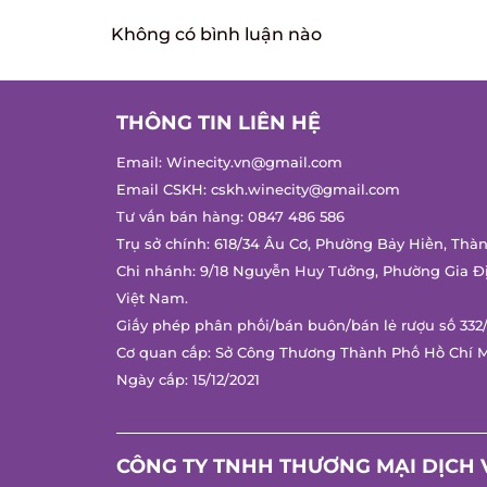
Không có bình luận nào
THÔNG TIN LIÊN HỆ
Email:
Winecity.vn@gmail.com
Email CSKH:
cskh.winecity@gmail.com
Tư vấn bán hàng:
0847 486 586
Trụ sở chính: 618/34 Âu Cơ, Phường Bảy Hiền, Thàn
Chi nhánh: 9/18 Nguyễn Huy Tưởng, Phường Gia Đị
Việt Nam.
Giấy phép phân phối/bán buôn/bán lẻ rượu số 332/
Cơ quan cấp: Sở Công Thương Thành Phố Hồ Chí M
Ngày cấp: 15/12/2021
CÔNG TY TNHH THƯƠNG MẠI DỊCH V