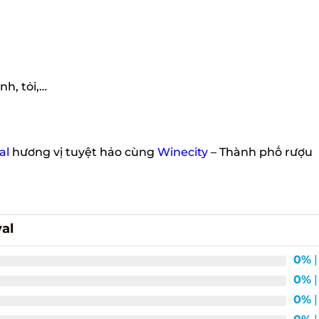
h, tỏi,…
l
hương vị tuyệt hảo cùng
Winecity
– Thành phố rượu
al
0%
| 
0%
| 
0%
| 