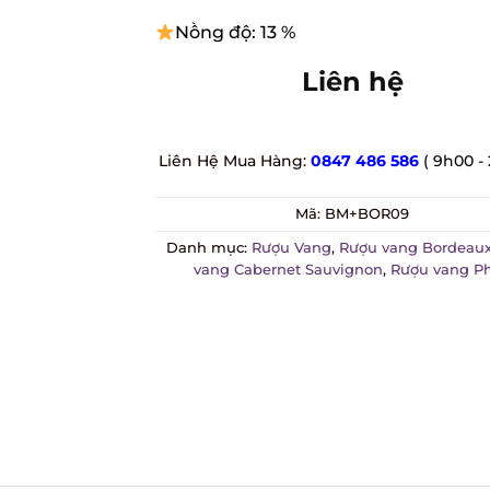
Nồng độ: 13 %
Liên hệ
Liên Hệ Mua Hàng:
0847 486 586
( 9h00 - 
Mã:
BM+BOR09
Danh mục:
Rượu Vang
,
Rượu vang Bordeaux
vang Cabernet Sauvignon
,
Rượu vang Ph