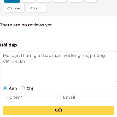
Tất cả
5
4
3
2
1
Có video
Có ảnh
There are no reviews yet.
Hỏi đáp
Anh
Chị