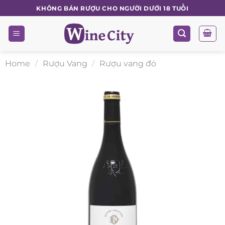
Skip
KHÔNG BÁN RƯỢU CHO NGƯỜI DƯỚI 18 TUỔI
to
content
Home
/
Rượu Vang
/
Rượu vang đỏ