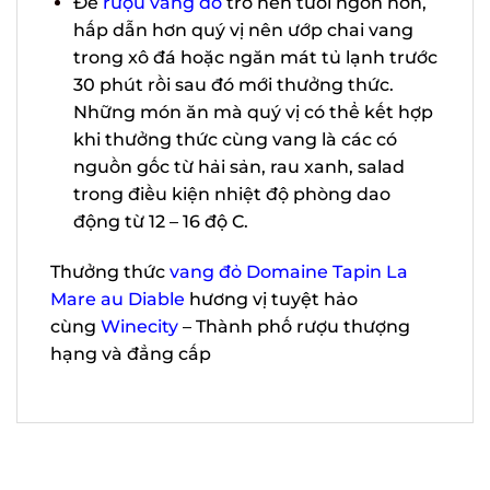
Món dùng kèm:
Để
rượu vang đỏ
trở nên tươi ngon
hơn, hấp dẫn hơn quý vị nên ướp chai
vang trong xô đá hoặc ngăn mát tủ
lạnh trước 30 phút rồi sau đó mới
thưởng thức. Những món ăn mà quý vị
có thể kết hợp khi thưởng thức cùng
vang là các có nguồn gốc từ hải sản,
rau xanh, salad trong điều kiện nhiệt
độ phòng dao động từ 12 – 16 độ C.
Thưởng thức
vang đỏ Domaine Tapin La
Mare au Diable
hương vị tuyệt hảo
cùng
Winecity
– Thành phố rượu thượng
hạng và đẳng cấp