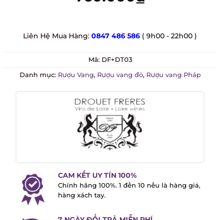
Liên Hệ Mua Hàng:
0847 486 586
( 9h00 - 22h00 )
Mã:
DF+DT03
Danh mục:
Rượu Vang
,
Rượu vang đỏ
,
Rượu vang Pháp
CAM KẾT UY TÍN 100%
Chính hãng 100%. 1 đền 10 nếu là hàng
giả, hàng xách tay.
7 NGÀY ĐỔI TRẢ MIỄN PHÍ