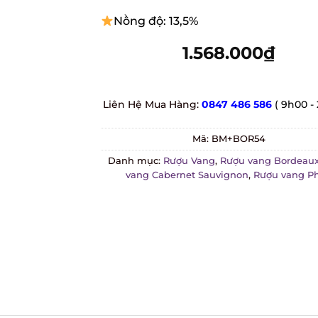
Nồng độ: 13,5%
1.568.000
₫
Liên Hệ Mua Hàng:
0847 486 586
( 9h00 - 
Mã:
BM+BOR54
Danh mục:
Rượu Vang
,
Rượu vang Bordeaux
vang Cabernet Sauvignon
,
Rượu vang Ph