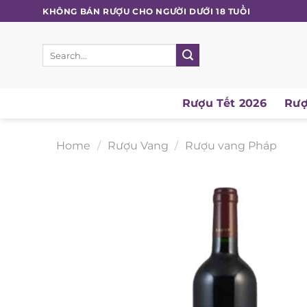
Skip
KHÔNG BÁN RƯỢU CHO NGƯỜI DƯỚI 18 TUỔI
to
content
Search
for:
Rượu Tết 2026
Rượu
Home
/
Rượu Vang
/
Rượu vang Pháp