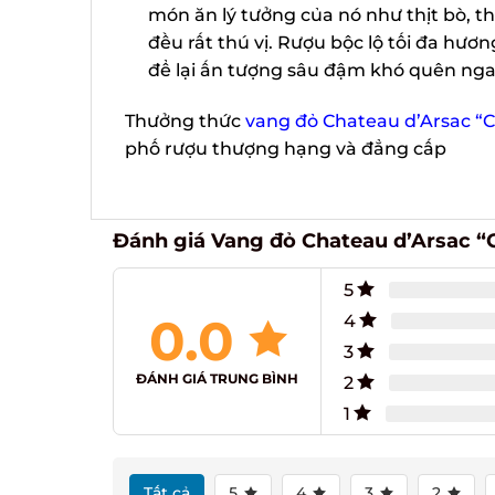
món ăn lý tưởng của nó như thịt bò, thịt
đều rất thú vị. Rượu bộc lộ tối đa hươ
để lại ấn tượng sâu đậm khó quên ngay 
Thưởng thức
vang đỏ Chateau d’Arsac “C
phố rượu thượng hạng và đẳng cấp
Đánh giá Vang đỏ Chateau d’Arsac “C
5
0.0
4
3
ĐÁNH GIÁ TRUNG BÌNH
2
1
Tất cả
5
4
3
2