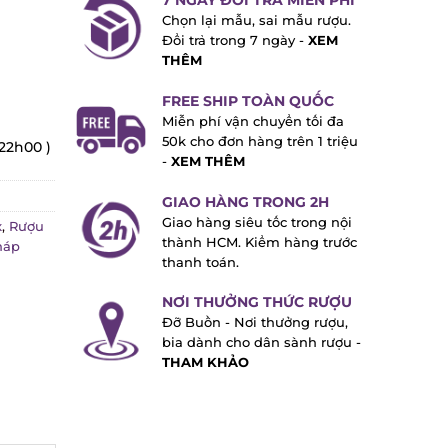
7 NGÀY ĐỔI TRẢ MIỄN PHÍ
Chọn lại mẫu, sai mẫu rượu.
Đổi trả trong 7 ngày -
XEM
THÊM
FREE SHIP TOÀN QUỐC
Miễn phí vận chuyển tối đa
50k cho đơn hàng trên 1 triệu
22h00 )
-
XEM THÊM
GIAO HÀNG TRONG 2H
Giao hàng siêu tốc trong nội
,
Rượu
thành HCM. Kiểm hàng trước
áp
thanh toán.
NƠI THƯỞNG THỨC RƯỢU
Đỡ Buồn - Nơi thưởng rượu,
bia dành cho dân sành rượu -
THAM KHẢO