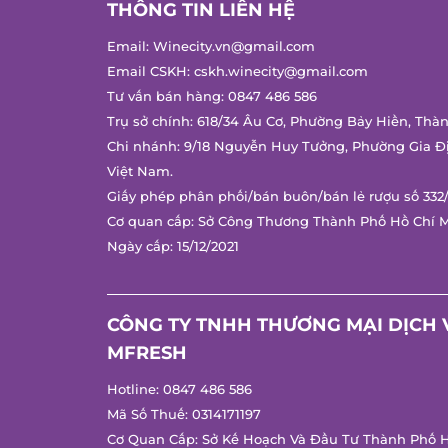
THÔNG TIN LIÊN HỆ
Email:
Winecity.vn@gmail.com
Email CSKH:
cskh.winecity@gmail.com
Tư vấn bán hàng:
0847 486 586
Trụ sở chính: 618/34 Âu Cơ, Phường Bảy Hiền, Thàn
Chi nhánh: 9/18 Nguyễn Huy Tưởng, Phường Gia Đị
Việt Nam.
Giấy phép phân phối/bán buôn/bán lẻ rượu số 332/
Cơ quan cấp: Sở Công Thương Thành Phố Hồ Chí M
Ngày cấp: 15/12/2021
CÔNG TY TNHH THƯƠNG MẠI DỊCH V
MFRESH
Hotline:
0847 486 586
Mã Số Thuế: 0314171197
Cơ Quan Cấp: Sở Kế Hoạch Và Đầu Tư Thành Phố Hồ