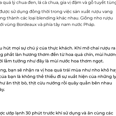
quả lý chua đen, lá cà chua, gia vị đậm và gỗ tuyết tùng
ược sử dụng đồng thời trong việc sản xuất rượu vang
ng thành các loại blending khác nhau. Giống nho rượu
ới vùng Bordeaux và phía tây nam nước Pháp.
hút mọi sự chú ý của thực khách. Khi mở chai rượu ra
g phất làn hương thơm đến từ hoa quả chín, mùi hươn
i lầm tưởng như đây là mùi nước hoa thơm ngọt.
g, bạn sẽ nhận ra vị hoa quả trái mùa như nho khô hay
a bạn là không thể thiếu đi sự xuất hiện của những ly
hư ăn thịt bò, thịt cừu nướng rồi quây quần bên nhau
y.
c ướp lạnh 30 phút trước khi sử dụng và ăn cùng các