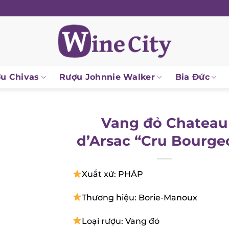
 Chivas
Rượu Johnnie Walker
Bia Đức
Vang đỏ Chateau
d’Arsac “Cru Bourgeo
Xuất xứ: PHÁP
Thương hiệu: Borie-Manoux
Loại rượu: Vang đỏ