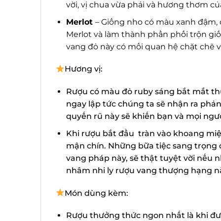
vời, vị chua vừa phải và hương thơm của 
Merlot
– Giống nho có màu xanh đậm, đ
Merlot và làm thành phần phối trộn giố
vang đỏ này có mối quan hệ chặt chẽ v
Hương vị:
Rượu có màu đỏ ruby sáng bắt mắt thu 
ngay lập tức chúng ta sẽ nhận ra phản
quyến rũ này sẽ khiến bạn và mọi ngườ
Khi rượu bắt đầu tràn vào khoang miện
mận chín. Những bữa tiệc sang trọng củ
vang pháp này, sẽ thật tuyệt vời nếu n
nhâm nhi ly rượu vang thượng hạng nà
Món dùng kèm:
Rượu thưởng thức ngon nhất là khi đượ