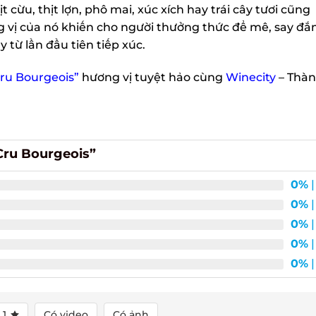
 cừu, thịt lợn, phô mai, xúc xích hay trái cây tươi cũng
ng vị của nó khiến cho người thưởng thức để mê, say đắm
từ lần đầu tiên tiếp xúc.
ru Bourgeois”
hương vị tuyệt hảo cùng
Winecity
– Thàn
ru Bourgeois”
0%
| 
0%
| 
0%
| 
0%
| 
0%
| 
1
Có video
Có ảnh