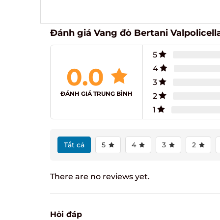
Đánh giá Vang đỏ Bertani Valpolicella
5
0.0
4
3
ĐÁNH GIÁ TRUNG BÌNH
2
1
Tất cả
5
4
3
2
There are no reviews yet.
Hỏi đáp