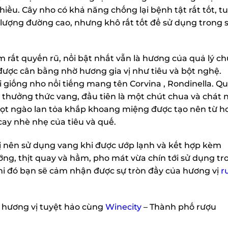
ều. Cây nho có khả năng chống lại bệnh tật rất tốt, tu
lượng đường cao, nhưng khô rất tốt để sử dụng trong s
rất quyến rũ, nổi bật nhất vẫn là hương của quả lý ch
ợc cân bằng nhờ hương gia vị như tiêu và bột nghệ.
i giống nho nổi tiếng mang tên Corvina , Rondinella. Qu
 thưởng thức vang, đầu tiên là một chút chua và chát n
gọt ngào lan tỏa khắp khoang miệng được tạo nên từ ho
ay nhè nhẹ của tiêu và quế.
nên sử dụng vang khi được ướp lạnh và kết hợp kèm
g, thịt quay và hầm, pho mát vừa chín tới sử dụng tro
khi đó bạn sẽ cảm nhận được sự tròn đầy của hương vị
rư
hương vị tuyệt hảo cùng
Winecity
– Thành phố rượu