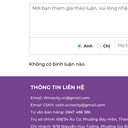
Anh
Chị
Không có bình luận nào
THÔNG TIN LIÊN HỆ
Email:
Winecity.vn@gmail.com
Email CSKH:
cskh.winecity@gmail.com
Tư vấn bán hàng:
0847 486 586
Trụ sở chính: 618/34 Âu Cơ, Phường Bảy Hiền, Thàn
Chi nhánh: 9/18 Nguyễn Huy Tưởng, Phường Gia Đị