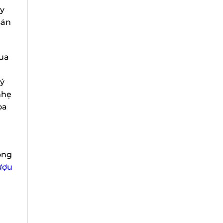
y
ản
ua
ý
hẹ
a
ng
ợu