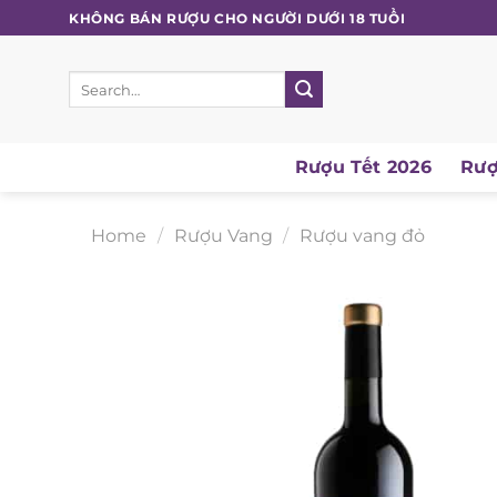
Skip
KHÔNG BÁN RƯỢU CHO NGƯỜI DƯỚI 18 TUỔI
to
content
Search
for:
Rượu Tết 2026
Rượu
Home
/
Rượu Vang
/
Rượu vang đỏ