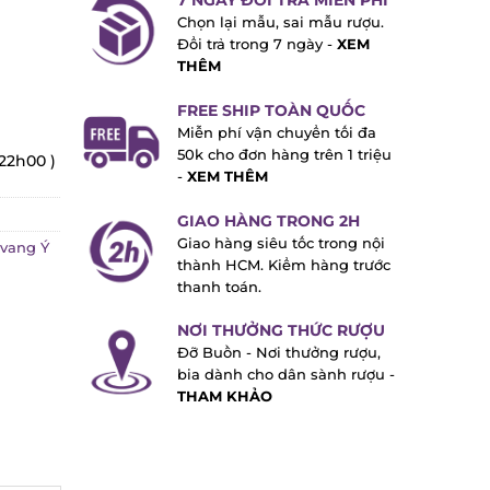
7 NGÀY ĐỔI TRẢ MIỄN PHÍ
Chọn lại mẫu, sai mẫu rượu.
Đổi trả trong 7 ngày -
XEM
THÊM
FREE SHIP TOÀN QUỐC
Miễn phí vận chuyển tối đa
50k cho đơn hàng trên 1 triệu
22h00 )
-
XEM THÊM
GIAO HÀNG TRONG 2H
Giao hàng siêu tốc trong nội
ang Ý
thành HCM. Kiểm hàng trước
thanh toán.
NƠI THƯỞNG THỨC RƯỢU
Đỡ Buồn - Nơi thưởng rượu,
bia dành cho dân sành rượu -
THAM KHẢO