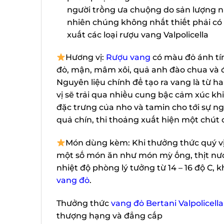
người trồng ưa chuộng do sản lượng nhi
nhiên chúng không nhất thiết phải có 
xuất các loại rượu vang Valpolicella
Hương vị:
Rượu vang
có màu đỏ ánh tím 
đỏ, mận, mâm xôi, quả anh đào chua và đư
Nguyên liệu chính để tạo ra vang là từ ha
vị sẽ trải qua nhiều cung bậc cảm xúc khi
đặc trưng của nho và tamin cho tới sự n
quả chín, thi thoảng xuất hiện một chút c
Món dùng kèm: Khi thưởng thức quý vị 
một số món ăn như món mỳ ống, thịt nướn
nhiệt độ phòng lý tưởng từ 14 – 16 độ C, 
vang đỏ
.
Thưởng thức
vang đỏ Bertani Valpolicella
thượng hạng và đẳng cấp