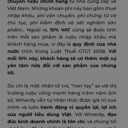
chuyển rượu chính hãng
từ nhà cung cấp về
Việt Nam. Những khoản phí này bao gồm
thuế
nhập khẩu, phí vận chuyển, phí chứng từ và
thủ tục, phí kiểm định và xét nghiệm sản
phẩm…
Ngoài ra,
10% VAT
cũng sẽ được tính
trên mỗi sản phẩm là rượu nhập khẩu mà
khách hàng mua, vì đây là
quy định của nhà
nước
trích trong Luật Thuế GTGT 2008.
Với
mỗi 10% này, khách hàng sẽ có thêm một sự
yên tâm nữa đối với sản phẩm của chúng
tôi.
Dù chỉ là một nhân tố trẻ, “non tay” so với thị
trường rượu vững mạnh hàng trăm năm lịch
sử, Winecity vẫn tự nhận thức được giá trị của
mình và luôn
hành động vì quyền lợi, lợi ích
của người tiêu dùng Việt
. Với Winecity,
đạo
đức kinh doanh chính là tôn chỉ
, và chúng tôi