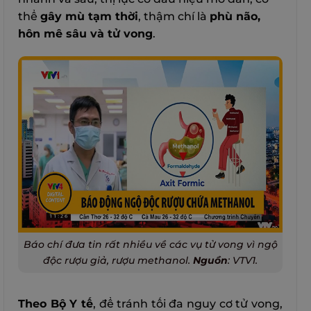
thể
gây mù tạm thời
, thậm chí là
phù não,
hôn mê sâu và tử vong
.
Báo chí đưa tin rất nhiều về các vụ tử vong vì ngộ
độc rượu giả, rượu methanol.
Nguồn
:
VTV1
.
Theo Bộ Y tế
, để tránh tối đa nguy cơ tử vong,