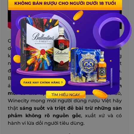
Có thể thấy, hết năm này tới năm khác, người
dùng rượu Việt cứ mặc sức đi vào cửa tử mà
không hề biết kẻ hại mình lại chính là những
người cùng màu da. Đó tuy là một sự thật
đáng buồn, nhưng cũng cần được chấp nhận.
Bởi lẽ, chúng ta không thể trông chờ vào tòa
án lương tâm của bất kỳ ai,
chỉ có bản thân
mới có thể tự bảo vệ được mình
. Vì lẽ đó,
Winecity mong mỏi người dùng rượu Việt hãy
thật
sáng suốt và triệt để bài trừ những sản
phẩm không rõ nguồn gốc
, xuất xứ và có
hành vi lừa dối người tiêu dùng.