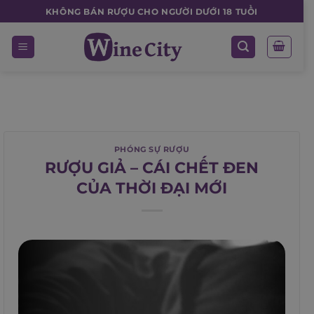
Skip
KHÔNG BÁN RƯỢU CHO NGƯỜI DƯỚI 18 TUỔI
to
content
PHÓNG SỰ RƯỢU
RƯỢU GIẢ – CÁI CHẾT ĐEN
CỦA THỜI ĐẠI MỚI