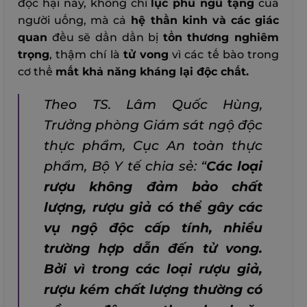
độc hại này, không chỉ
lục phủ ngũ tạng
của
người uống, mà cả
hệ thần kinh và các giác
quan
đều sẽ dần dần bị
tổn thương nghiêm
trọng
, thậm chí là
tử vong
vì các tế bào trong
cơ thể
mất khả năng kháng lại độc chất.
Theo
TS. Lâm Quốc Hùng,
Trưởng phòng Giám sát ngộ độc
thực phẩm, Cục An toàn thực
phẩm, Bộ Y tế
chia sẻ: “
Các loại
rượu không đảm bảo chất
lượng, rượu giả có thể gây các
vụ ngộ độc cấp tính, nhiều
trường hợp dẫn đến tử vong.
Bởi vì trong các loại rượu giả,
rượu kém chất lượng thường có