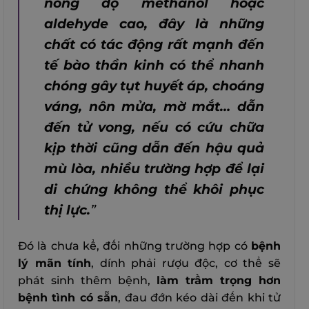
nồng độ methanol hoặc
aldehyde cao, đây là những
chất có tác động rất mạnh đến
tế bào thần kinh có thể nhanh
chóng gây tụt huyết áp, choáng
váng, nôn mửa, mờ mắt… dẫn
đến tử vong, nếu có cứu chữa
kịp thời cũng dẫn đến hậu quả
mù lòa, nhiều trường hợp để lại
di chứng không thể khôi phục
thị lực.
”
Đó là chưa kể, đối những trường hợp có
bệnh
lý mãn tính
, dính phải rượu độc, cơ thể sẽ
phát sinh thêm bệnh,
làm trầm trọng hơn
bệnh tình có sẵn
, đau đớn kéo dài đến khi tử