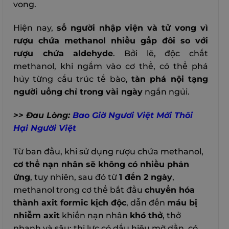
vong.
Hiện nay,
số người nhập viện và tử vong vì
rượu chứa methanol nhiều gấp đôi so với
rượu chứa aldehyde
. Bởi lẽ, độc chất
methanol, khi ngấm vào cơ thể, có thể phá
hủy từng cấu trúc tế bào,
tàn phá nội tạng
người uống
chỉ trong vài ngày
ngắn ngủi.
>> Đau Lòng:
Bao Giờ Ngươi Việt Mới Thôi
Hại Người Việt
Từ ban đầu, khi sử dụng rượu chứa methanol,
cơ thể nạn nhân sẽ không có nhiều phản
ứng
, tuy nhiên, sau đó từ
1 đến 2 ngày
,
methanol trong cơ thể bắt đầu
chuyển hóa
thành axit formic kịch độc
, dẫn đến
máu bị
nhiễm axit
khiến nạn nhân
khó thở
, thở
nhanh và sâu; thị lực có dấu hiệu mờ dần, có