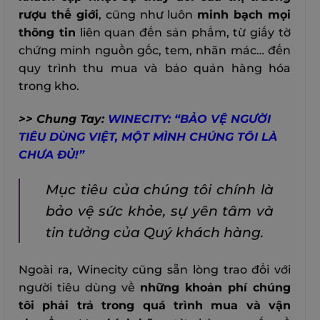
rượu thế giới
, cũng như luôn
minh bạch mọi
thông tin
liên quan đến sản phẩm, từ giấy tờ
chứng minh nguồn gốc, tem, nhãn mác… đến
quy trình thu mua và bảo quản hàng hóa
trong kho.
>> Chung Tay:
WINECITY: “BẢO VỆ NGƯỜI
TIÊU DÙNG VIỆT, MỘT MÌNH CHÚNG TÔI LÀ
CHƯA ĐỦ!”
Mục tiêu của chúng tôi chính là
bảo vệ sức khỏe, sự yên tâm và
tin tưởng của Quý khách hàng.
Ngoài ra, Winecity cũng sẵn lòng trao đổi với
người tiêu dùng về
những khoản phí chúng
tôi phải trả trong quá trình mua và vận