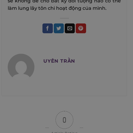
sẽ không để cho bất kỳ đối tượng nào có thể
làm lung lây tôn chỉ hoạt động của mình.
UYÊN TRẦN
0