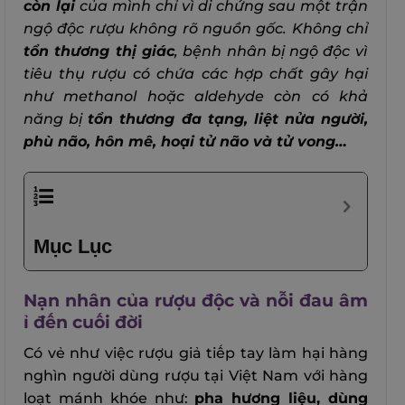
còn lại
của mình chỉ vì di chứng sau một trận
ngộ độc rượu không rõ nguồn gốc. Không chỉ
tổn thương thị giác
, bệnh nhân bị ngộ độc vì
tiêu thụ rượu có chứa các hợp chất gây hại
như methanol hoặc aldehyde còn có khả
năng bị
tổn thương đa tạng, liệt nửa người,
phù não, hôn mê, hoại tử não và tử vong…
Mục Lục
Nạn nhân của rượu độc và nỗi đau âm
ỉ đến cuối đời
Có vẻ như việc rượu giả tiếp tay làm hại hàng
nghìn người dùng rượu tại Việt Nam với hàng
loạt mánh khóe như:
pha hương liệu, dùng