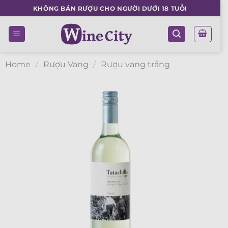
Skip
KHÔNG BÁN RƯỢU CHO NGƯỜI DƯỚI 18 TUỔI
to
content
Home
/
Rượu Vang
/
Rượu vang trắng