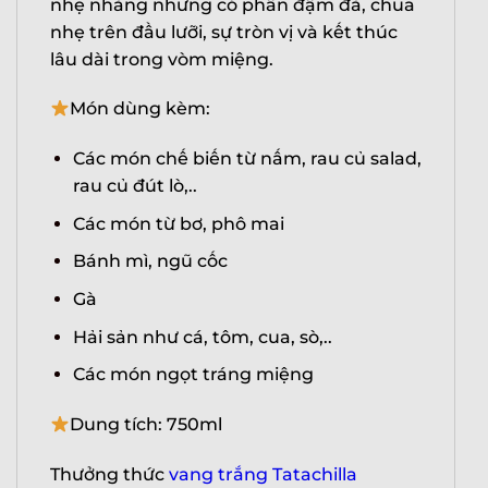
nhẹ nhàng nhưng có phần đậm đà, chua
nhẹ trên đầu lưỡi, sự tròn vị và kết thúc
lâu dài trong vòm miệng.
Món dùng kèm:
Các món chế biến từ nấm, rau củ salad,
rau củ đút lò,..
Các món từ bơ, phô mai
Bánh mì, ngũ cốc
X
Gà
Hải sản như cá, tôm, cua, sò,..
Các món ngọt tráng miệng
Dung tích: 750ml
Thưởng thức
vang trắng Tatachilla