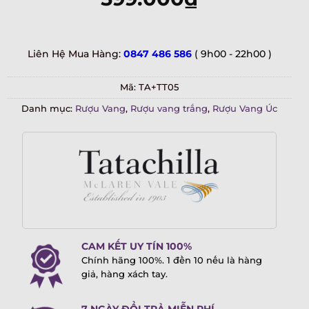
Liên Hệ Mua Hàng:
0847 486 586
( 9h00 - 22h00 )
Mã:
TA+TT05
Danh mục:
Rượu Vang
,
Rượu vang trắng
,
Rượu Vang Úc
CAM KẾT UY TÍN 100%
Chính hãng 100%. 1 đền 10 nếu là hàng
giả, hàng xách tay.
7 NGÀY ĐỔI TRẢ MIỄN PHÍ