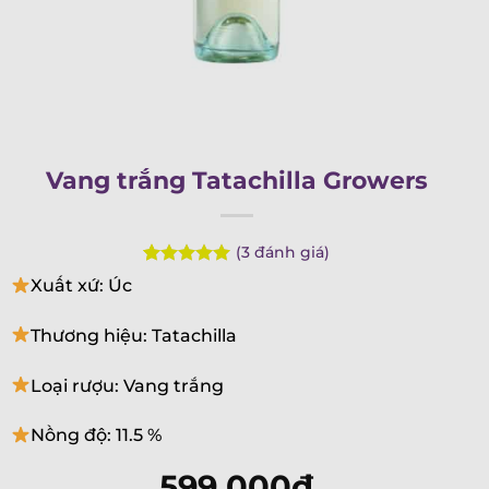
Vang trắng Tatachilla Growers
(
3
đánh giá)
Rated
3
5.00
Xuất xứ: Úc
out of 5
based on
customer
Thương hiệu: Tatachilla
ratings
Loại rượu: Vang trắng
Nồng độ: 11.5 %
599.000
₫