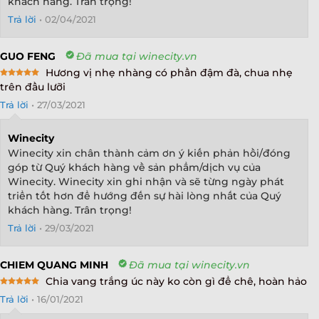
khách hàng. Trân trọng!
Trả lời
•
02/04/2021
GUO FENG
Đã mua tại winecity.vn
Hương vị nhẹ nhàng có phần đậm đà, chua nhẹ
Rated
5
trên đầu lưỡi
out of 5
Trả lời
•
27/03/2021
Winecity
Winecity xin chân thành cảm ơn ý kiến phản hồi/đóng
góp từ Quý khách hàng về sản phẩm/dịch vụ của
Winecity. Winecity xin ghi nhận và sẽ từng ngày phát
triển tốt hơn để hướng đến sự hài lòng nhất của Quý
khách hàng. Trân trọng!
Trả lời
•
29/03/2021
CHIEM QUANG MINH
Đã mua tại winecity.vn
Chia vang trắng úc này ko còn gì để chê, hoàn hảo
Rated
5
Trả lời
•
16/01/2021
out of 5