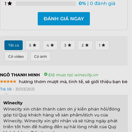
0%
| 0 đánh giá
1
ĐÁNH GIÁ NGAY
Tất cả
5
4
3
2
1
Có video
Có ảnh
NGÔ THANH MINH
Đã mua tại winecity.vn
hương thơm mượt mà, tinh tế, sẽ giới thiệu bạn bè
Rated
5
Trả lời
•
31/03/2021
out of 5
Winecity
Winecity xin chân thành cảm ơn ý kiến phản hồi/đóng
góp từ Quý khách hàng về sản phẩm/dịch vụ của
Winecity. Winecity xin ghi nhận và sẽ từng ngày phát
triển tốt hơn để hướng đến sự hài lòng nhất của Quý