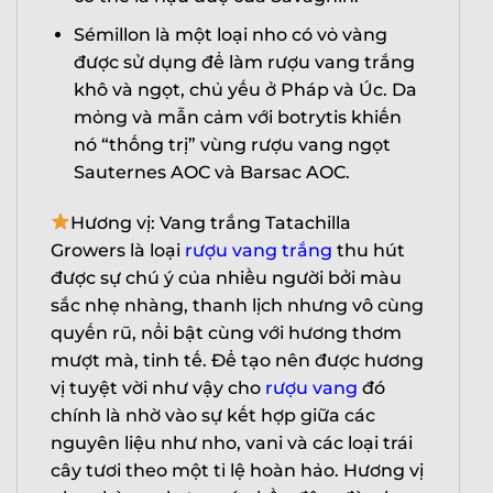
Sémillon là một loại nho có vỏ vàng
được sử dụng để làm rượu vang trắng
khô và ngọt, chủ yếu ở Pháp và Úc. Da
mỏng và mẫn cảm với botrytis khiến
nó “thống trị” vùng rượu vang ngọt
Sauternes AOC và Barsac AOC.
Hương vị: Vang trắng Tatachilla
Growers là loại
rượu vang trắng
thu hút
được sự chú ý của nhiều người bởi màu
sắc nhẹ nhàng, thanh lịch nhưng vô cùng
quyến rũ, nổi bật cùng với hương thơm
mượt mà, tinh tế. Để tạo nên được hương
vị tuyệt vời như vậy cho
rượu vang
đó
chính là nhờ vào sự kết hợp giữa các
nguyên liệu như nho, vani và các loại trái
cây tươi theo một tỉ lệ hoàn hảo. Hương vị