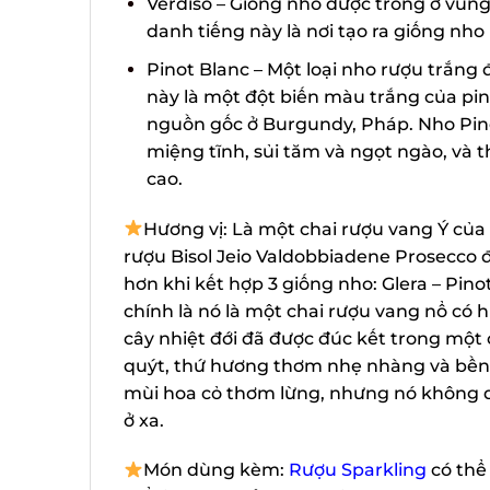
Verdiso – Giống nho được trồng ở vùn
danh tiếng này là nơi tạo ra giống nho 
Pinot Blanc – Một loại nho rượu trắn
này là một đột biến màu trắng của pino
nguồn gốc ở Burgundy, Pháp. Nho Pino
miệng tĩnh, sủi tăm và ngọt ngào, và 
cao.
Hương vị: Là một chai rượu vang Ý của 
rượu Bisol Jeio Valdobbiadene Prosecco 
hơn khi kết hợp 3 giống nho: Glera – Pino
chính là nó là một chai rượu vang nổ có hư
cây nhiệt đới đã được đúc kết trong một
quýt, thứ hương thơm nhẹ nhàng và bền lâ
mùi hoa cỏ thơm lừng, nhưng nó không 
ở xa.
Món dùng kèm:
Rượu Sparkling
có thể