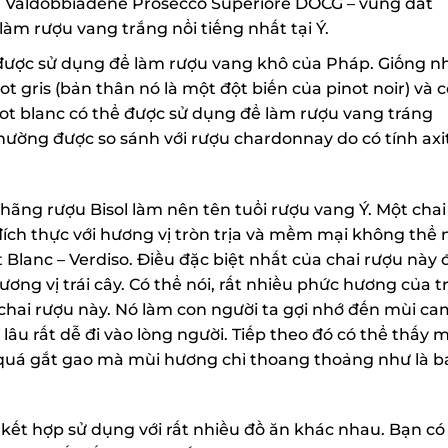
g Valdobbiadene Prosecco Superiore DOCG – vùng đất
làm rượu vang trắng nổi tiếng nhất tại Ý.
g được sử dụng để làm rượu vang khô của Pháp. Giống n
t gris (bản thân nó là một đột biến của pinot noir) và c
t blanc có thể được sử dụng để làm rượu vang tráng
thường được so sánh với rượu chardonnay do có tính axi
hãng rượu Bisol làm nên tên tuổi rượu vang Ý. Một chai
đích thực với hương vị tròn trịa và mềm mại không thể 
t Blanc – Verdiso. Điều đặc biệt nhất của chai rượu này 
ơng vị trái cây. Có thể nói, rất nhiều phức hương của tr
 chai rượu này. Nó làm con người ta gợi nhớ đến mùi ca
u rất dễ đi vào lòng người. Tiếp theo đó có thể thấy 
quá gắt gao mà mùi hương chỉ thoang thoảng như là b
 kết hợp sử dụng với rất nhiều đồ ăn khác nhau. Bạn có