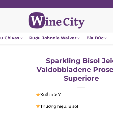
u Chivas
Rượu Johnnie Walker
Bia Đức
Sparkling Bisol Je
Valdobbiadene Pros
Superiore
Xuất xứ: Ý
Thương hiệu: Bisol