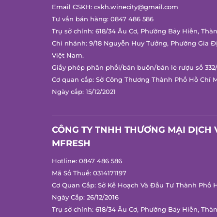
Email CSKH:
cskh.winecity@gmail.com
Tư vấn bán hàng:
0847 486 586
Trụ sở chính: 618/34 Âu Cơ, Phường Bảy Hiền, Thà
Chi nhánh: 9/18 Nguyễn Huy Tưởng, Phường Gia Đ
Việt Nam.
Giấy phép phân phối/bán buôn/bán lẻ rượu số 332
Cơ quan cấp: Sở Công Thương Thành Phố Hồ Chí 
Ngày cấp: 15/12/2021
CÔNG TY TNHH THƯƠNG MẠI DỊCH 
MFRESH
Hotline:
0847 486 586
Mã Số Thuế: 0314171197
Cơ Quan Cấp: Sở Kế Hoạch Và Đầu Tư Thành Phố H
Ngày Cấp: 26/12/2016
Trụ sở chính: 618/34 Âu Cơ, Phường Bảy Hiền, Thà