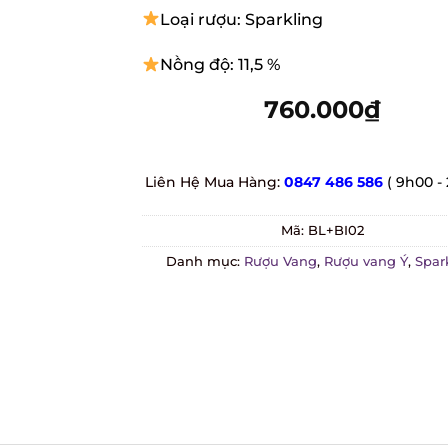
Loại rượu: Sparkling
Nồng độ: 11,5 %
760.000
₫
Liên Hệ Mua Hàng:
0847 486 586
( 9h00 -
Mã:
BL+BI02
Danh mục:
Rượu Vang
,
Rượu vang Ý
,
Spar