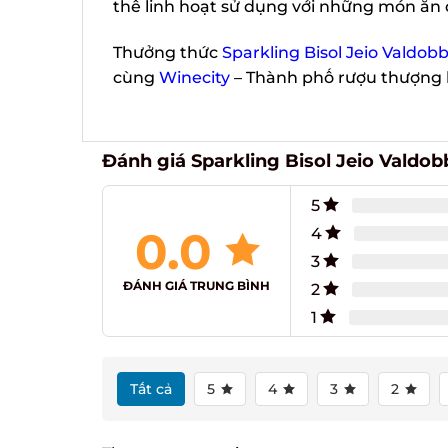
thể linh hoạt sử dụng với những món ăn đư
Thưởng thức
Sparkling Bisol Jeio Valdo
cùng
Winecity
– Thành phố rượu thượng 
Đánh giá Sparkling Bisol Jeio Valdo
5
0.0
4
3
ĐÁNH GIÁ TRUNG BÌNH
2
1
Tất cả
5
4
3
2