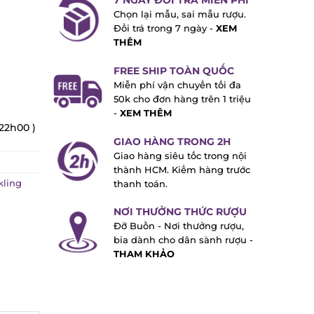
7 NGÀY ĐỔI TRẢ MIỄN PHÍ
Chọn lại mẫu, sai mẫu rượu.
Đổi trả trong 7 ngày -
XEM
THÊM
FREE SHIP TOÀN QUỐC
Miễn phí vận chuyển tối đa
50k cho đơn hàng trên 1 triệu
-
XEM THÊM
 22h00 )
GIAO HÀNG TRONG 2H
Giao hàng siêu tốc trong nội
thành HCM. Kiểm hàng trước
kling
thanh toán.
NƠI THƯỞNG THỨC RƯỢU
Đỡ Buồn - Nơi thưởng rượu,
bia dành cho dân sành rượu -
THAM KHẢO