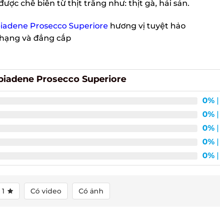
ợc chế biến từ thịt trắng như: thịt gà, hải sản.
bbiadene Prosecco Superiore
hương vị tuyệt hảo
hạng và đẳng cấp
bbiadene Prosecco Superiore
0%
|
0%
|
0%
|
0%
|
0%
|
1
Có video
Có ảnh