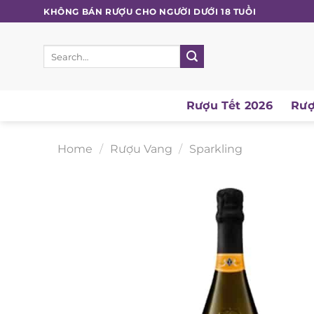
Skip
KHÔNG BÁN RƯỢU CHO NGƯỜI DƯỚI 18 TUỔI
to
content
Search
for:
Rượu Tết 2026
Rượu
Home
/
Rượu Vang
/
Sparkling