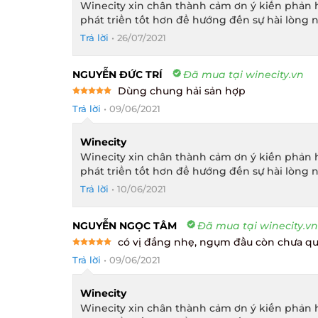
Winecity xin chân thành cảm ơn ý kiến phản h
phát triển tốt hơn để hướng đến sự hài lòng n
Trả lời
•
26/07/2021
NGUYỄN ĐỨC TRÍ
Đã mua tại winecity.vn
Dùng chung hải sản hợp
Rated
5
Trả lời
•
09/06/2021
out of 5
Winecity
Winecity xin chân thành cảm ơn ý kiến phản h
phát triển tốt hơn để hướng đến sự hài lòng n
Trả lời
•
10/06/2021
NGUYỄN NGỌC TÂM
Đã mua tại winecity.vn
có vị đắng nhẹ, ngụm đầu còn chưa quen
Rated
5
Trả lời
•
09/06/2021
out of 5
Winecity
Winecity xin chân thành cảm ơn ý kiến phản h