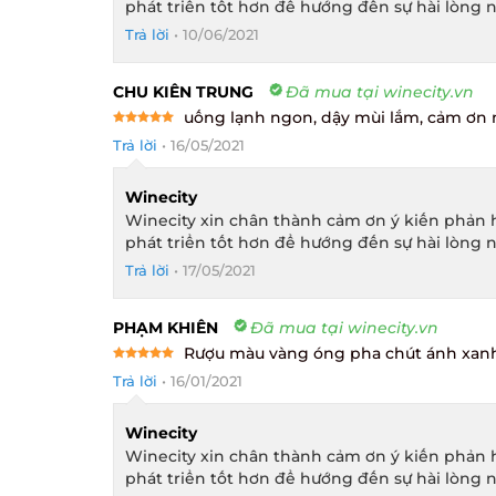
phát triển tốt hơn để hướng đến sự hài lòng n
Trả lời
•
10/06/2021
CHU KIÊN TRUNG
Đã mua tại winecity.vn
uống lạnh ngon, dậy mùi lắm, cảm ơn n
Rated
5
Trả lời
•
16/05/2021
out of 5
Winecity
Winecity xin chân thành cảm ơn ý kiến phản h
phát triển tốt hơn để hướng đến sự hài lòng n
Trả lời
•
17/05/2021
PHẠM KHIÊN
Đã mua tại winecity.vn
Rượu màu vàng óng pha chút ánh xanh 
Rated
5
Trả lời
•
16/01/2021
out of 5
Winecity
Winecity xin chân thành cảm ơn ý kiến phản h
phát triển tốt hơn để hướng đến sự hài lòng n