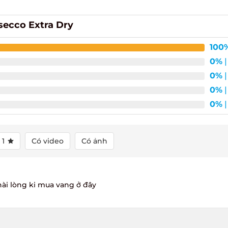
secco Extra Dry
100%
0%
| 
0%
| 
0%
| 
0%
| 
1
Có video
Có ảnh
 hài lòng ki mua vang ở đây