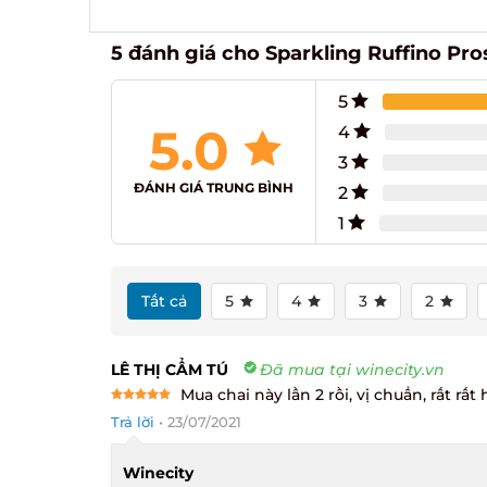
5 đánh giá cho
Sparkling Ruffino Pro
5
5.0
4
3
ĐÁNH GIÁ TRUNG BÌNH
2
1
Tất cả
5
4
3
2
LÊ THỊ CẨM TÚ
Đã mua tại winecity.vn
Mua chai này lần 2 rồi, vị chuẩn, rất rất
Rated
5
Trả lời
•
23/07/2021
out of 5
Winecity