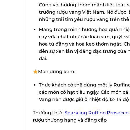
Cùng với hương thơm mãnh liệt toát ra, 
trường rượu vang Việt Nam. Nó được l
những trái tim yêu rượu vang trên thế 
Mang trong mình hương hoa quả nhiệt 
cay vừa chát như các loại cam, quýt và
hoa tử đằng và hoa keo thơm ngát. Ch
đến sự xen lẫn vị đắng đặc trưng của nh
dài.
Món dùng kèm:
Thực khách có thể dùng một ly Ruffino 
các món có hạt tiêu ngậy. Các món cá n
Vang nên được giữ ở nhiệt độ 12- 14 độ
Thưởng thức
Sparkling Ruffino Prosecco 
rượu thượng hạng và đẳng cấp