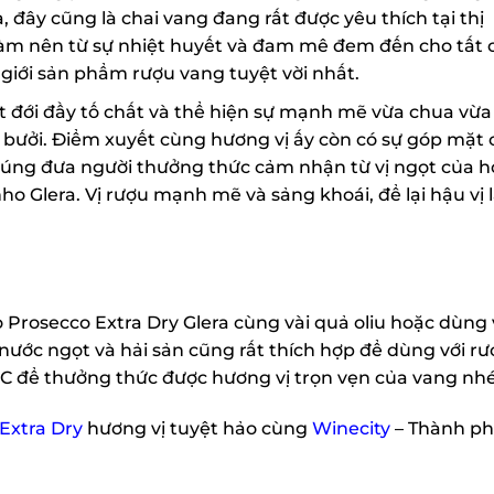
đây cũng là chai vang đang rất được yêu thích tại thị
àm nên từ sự nhiệt huyết và đam mê đem đến cho tất c
giới sản phẩm rượu vang tuyệt vời nhất.
đới đầy tố chất và thể hiện sự mạnh mẽ vừa chua vừa
 bưởi. Điểm xuyết cùng hương vị ấy còn có sự góp mặt 
úng đưa người thưởng thức cảm nhận từ vị ngọt của h
o Glera. Vị rượu mạnh mẽ và sảng khoái, để lại hậu vị l
Prosecco Extra Dry Glera cùng vài quả oliu hoặc dùng v
ước ngọt và hải sản cũng rất thích hợp để dùng với rượ
 C để thưởng thức được hương vị trọn vẹn của vang nhé!
Extra Dry
hương vị tuyệt hảo cùng
Winecity
– Thành ph
X