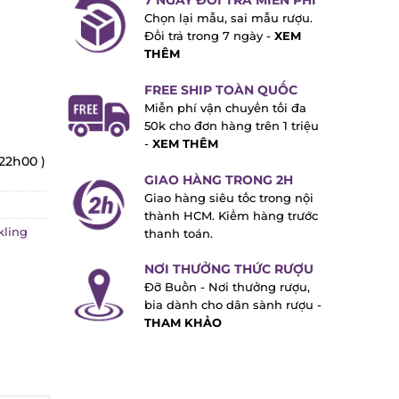
7 NGÀY ĐỔI TRẢ MIỄN PHÍ
Chọn lại mẫu, sai mẫu rượu.
Đổi trả trong 7 ngày -
XEM
THÊM
FREE SHIP TOÀN QUỐC
Miễn phí vận chuyển tối đa
50k cho đơn hàng trên 1 triệu
-
XEM THÊM
22h00 )
GIAO HÀNG TRONG 2H
Giao hàng siêu tốc trong nội
thành HCM. Kiểm hàng trước
ling
thanh toán.
NƠI THƯỞNG THỨC RƯỢU
Đỡ Buồn - Nơi thưởng rượu,
bia dành cho dân sành rượu -
THAM KHẢO