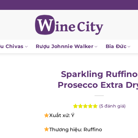
 Chivas
Rượu Johnnie Walker
Bia Đức
Sparkling Ruffino
Prosecco Extra Dr
(
5
đánh giá)
Rated
5
5.00
Xuất xứ: Ý
out of 5
based on
customer
Thương hiệu: Ruffino
ratings