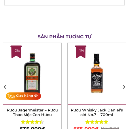
SẢN PHẨM TƯƠNG TỰ
-2%
-1%
Giao hàng 4h
Rượu Jagermeister –
Rượu Whisky Jack
Rượu Thảo Mộc Con Hươu
Daniel’s old No.7 – 700ml
675.000
₫