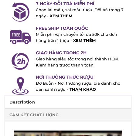
7 NGÀY ĐỔI TRẢ MIỄN PHÍ
Chọn lại mẫu, sai mẫu rượu. Đổi trả trong
7 ngày -
XEM THÊM
FREE SHIP TOÀN QUỐC
Miễn phí vận chuyển tối đa 50k cho đơn
hàng trên 1 triệu -
XEM THÊM
GIAO HÀNG TRONG 2H
Giao hàng siêu tốc trong nội thành HCM.
Kiểm hàng trước thanh toán.
NƠI THƯỞNG THỨC RƯỢU
Đỡ Buồn - Nơi thưởng rượu, bia dành cho
dân sành rượu -
THAM KHẢO
Description
CAM KẾT CHẤT LƯỢNG