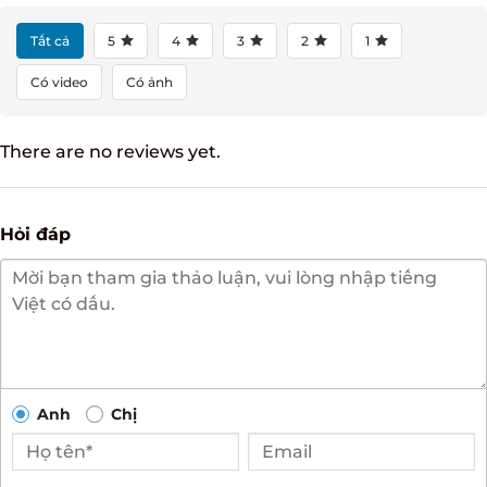
Tất cả
5
4
3
2
1
Có video
Có ảnh
There are no reviews yet.
Hỏi đáp
Anh
Chị