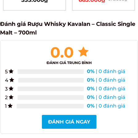
535.000
₫
665.000
₫
Rated
Rated
4.83
4.50
out
out of 5
of 5
Đánh giá Rượu Whisky Kavalan – Classic
Single Malt – 700ml
0.0
ĐÁNH GIÁ TRUNG BÌNH
0%
| 0 đánh giá
5
0%
| 0 đánh giá
4
0%
| 0 đánh giá
3
0%
| 0 đánh giá
2
0%
| 0 đánh giá
1
ĐÁNH GIÁ NGAY