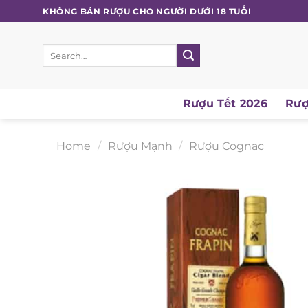
Skip
KHÔNG BÁN RƯỢU CHO NGƯỜI DƯỚI 18 TUỔI
to
content
Search
for:
Rượu Tết 2026
Rượu
Home
/
Rượu Mạnh
/
Rượu Cognac