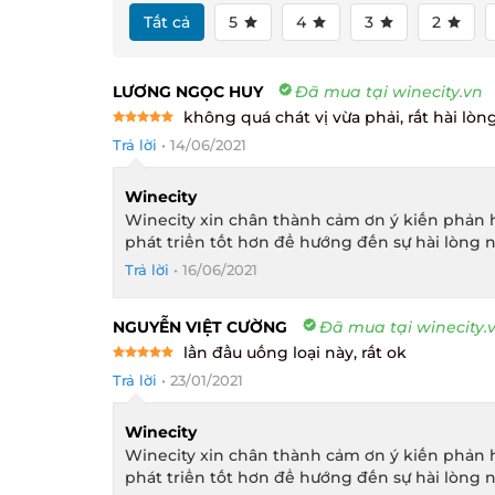
Tất cả
5
4
3
2
LƯƠNG NGỌC HUY
Đã mua tại winecity.vn
không quá chát vị vừa phải, rất hài lòng
Rated
5
Trả lời
•
14/06/2021
out of 5
Winecity
Winecity xin chân thành cảm ơn ý kiến phản h
phát triển tốt hơn để hướng đến sự hài lòng n
Trả lời
•
16/06/2021
NGUYỄN VIỆT CƯỜNG
Đã mua tại winecity.v
lần đầu uống loại này, rất ok
Rated
5
Trả lời
•
23/01/2021
out of 5
Winecity
Winecity xin chân thành cảm ơn ý kiến phản h
phát triển tốt hơn để hướng đến sự hài lòng n