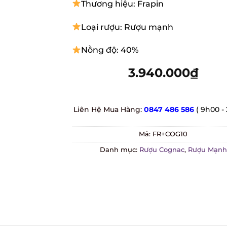
customer
Thương hiệu: Frapin
ratings
Loại rượu: Rượu mạnh
Nồng độ: 40%
3.940.000
₫
Liên Hệ Mua Hàng:
0847 486 586
( 9h00 - 
Mã:
FR+COG10
Danh mục:
Rượu Cognac
,
Rượu Mạnh