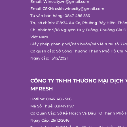
Email:
Winecity.vn@gmail.com
Email CSKH:
cskh.winecity@gmail.com
Tư vấn bán hàng:
0847 486 586
Trụ sở chính: 618/34 Âu Cơ, Phường Bảy Hiền, Thàn
Chi nhánh: 9/18 Nguyễn Huy Tưởng, Phường Gia Đị
Việt Nam.
Giấy phép phân phối/bán buôn/bán lẻ rượu số 332/
Cơ quan cấp: Sở Công Thương Thành Phố Hồ Chí M
Ngày cấp: 15/12/2021
CÔNG TY TNHH THƯƠNG MẠI DỊCH V
MFRESH
Hotline:
0847 486 586
Mã Số Thuế: 0314171197
Cơ Quan Cấp: Sở Kế Hoạch Và Đầu Tư Thành Phố Hồ
Ngày Cấp: 26/12/2016