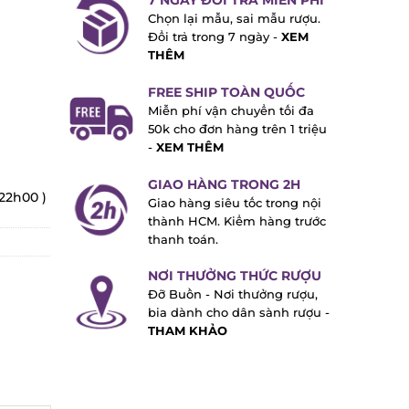
7 NGÀY ĐỔI TRẢ MIỄN PHÍ
Chọn lại mẫu, sai mẫu rượu.
Đổi trả trong 7 ngày -
XEM
THÊM
FREE SHIP TOÀN QUỐC
Miễn phí vận chuyển tối đa
50k cho đơn hàng trên 1 triệu
-
XEM THÊM
GIAO HÀNG TRONG 2H
22h00 )
Giao hàng siêu tốc trong nội
thành HCM. Kiểm hàng trước
thanh toán.
NƠI THƯỞNG THỨC RƯỢU
Đỡ Buồn - Nơi thưởng rượu,
bia dành cho dân sành rượu -
THAM KHẢO