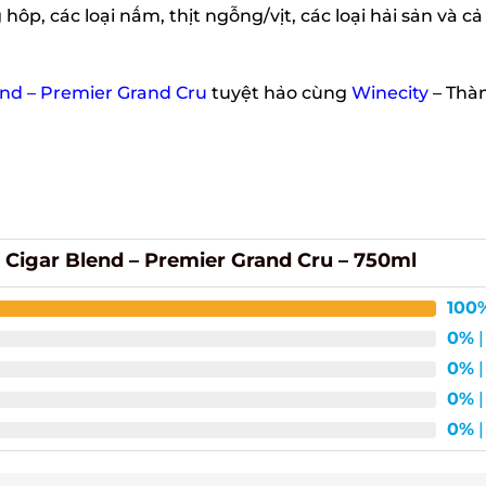
ôp, các loại nấm, thịt ngỗng/vịt, các loại hải sản và cả
nd – Premier Grand Cru
tuyệt hảo cùng
Winecity
– Thàn
Cigar Blend – Premier Grand Cru – 750ml
100%
0%
| 
0%
| 
0%
| 
0%
| 