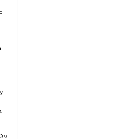
y
.
ru