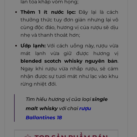
lan tỏa khắp vòm họng;
Thêm 1 ít nước lọc:
Đây lại là cách
thưởng thức tuy đơn giản nhưng lại vô
cùng độc đáo, hương vị của rượu sẽ dịu
nhẹ và thanh thoát hơn;
Ướp lạnh:
Với cách uống này, rượu vừa
mát lạnh vừa giữ được hương vị
blended scotch whisky
nguyên bản
.
Ngay khi rượu vừa nhấp rượu, sẽ cảm
nhận được sự tươi mát như lạc vào khu
rừng nhiệt đới.
Tìm hiểu hương vị của loại
single
malt whisky
với chai
rượu
Ballantines 18