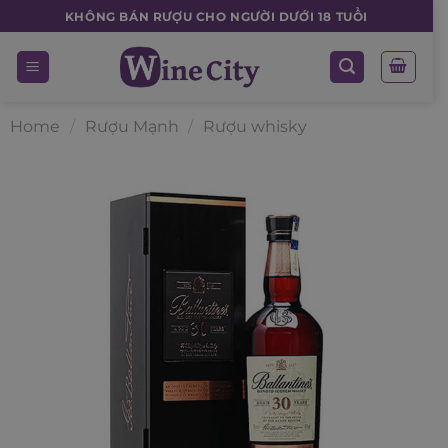
Skip
KHÔNG BÁN RƯỢU CHO NGƯỜI DƯỚI 18 TUỔI
to
content
Home
/
Rượu Mạnh
/
Rượu whisky