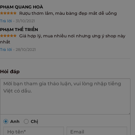
PHẠM QUANG HOÀ
Rượu thơm lắm, màu bàng đẹp mắt dễ uống
Rated
5
Trả lời
•
31/10/2021
out of 5
PHẠM THẾ TRIỂN
Giá hợp lý, mua nhiều nơi nhưng ưng ý shop này
Rated
5
nhất
out of 5
Trả lời
•
28/10/2021
Hỏi đáp
Anh
Chị