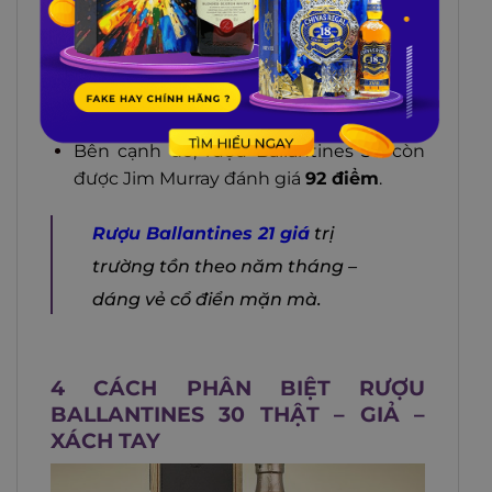
International Wine & Spirit
Competition;
Năm 2020:
Đạt giải vàng tại cuộc thi
International Spirits Challenge;
Bên cạnh đó, rượu Ballantines 30 còn
được Jim Murray đánh giá
92 điểm
.
Rượu Ballantines 21 giá
trị
trường tồn theo năm tháng –
dáng vẻ cổ điển mặn mà.
4 CÁCH PHÂN BIỆT RƯỢU
BALLANTINES 30 THẬT – GIẢ –
XÁCH TAY