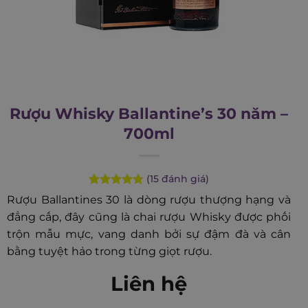
Rượu Whisky Ballantine’s 30 năm –
700ml
(
15
đánh giá)
Rated
15
4.80
Rượu Ballantines 30 là dòng rượu thượng hạng và
out of 5
đẳng cấp, đây cũng là chai rượu Whisky được phối
based on
customer
trộn mẫu mực, vang danh bởi sự đậm đà và cân
ratings
bằng tuyệt hảo trong từng giọt rượu.
Liên hệ