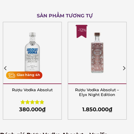
SẢN PHẨM TƯƠNG TỰ
-12%
Giao hàng 4h
Rượu Vodka Absolut
Rượu Vodka Absolut –
Elyx Night Edition
380.000
₫
1.850.000
₫
Rated
4.85
out of 5