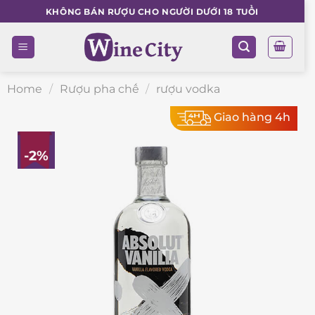
Skip
KHÔNG BÁN RƯỢU CHO NGƯỜI DƯỚI 18 TUỔI
to
content
Home
/
Rượu pha chế
/
rượu vodka
Giao hàng 4h
-2%