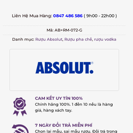
Liên Hệ Mua Hàng:
0847 486 586
( 9h00 - 22h00 )
Mã:
AB+RM-072-G
Danh mục:
Rượu Absolut
,
Rượu pha chế
,
rượu vodka
CAM KẾT UY TÍN 100%
Chính hãng 100%. 1 đền 10 nếu là hàng
giả, hàng xách tay.
7 NGÀY ĐỔI TRẢ MIỄN PHÍ
Chọn lại mẫu, sai mẫu rượu. Đổi trả trong