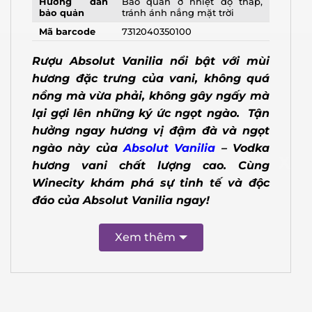
Hướng dẫn
Bảo quản ở nhiệt độ thấp,
bảo quản
tránh ánh nắng mặt trời
Mã barcode
7312040350100
Rượu Absolut Vanilia nổi bật với mùi
hương đặc trưng của vani, không quá
nồng mà vừa phải, không gây ngấy mà
lại gợi lên những ký ức ngọt ngào. Tận
hưởng ngay hương vị đậm đà và ngọt
X
ngào này của
Absolut Vanilia
– Vodka
hương vani chất lượng cao. Cùng
Winecity khám phá sự tinh tế và độc
đáo của Absolut Vanilia ngay!
Xem thêm