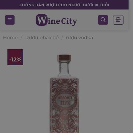
Skip
KHÔNG BÁN RƯỢU CHO NGƯỜI DƯỚI 18 TUỔI
to
content
Home
/
Rượu pha chế
/
rượu vodka
-12%