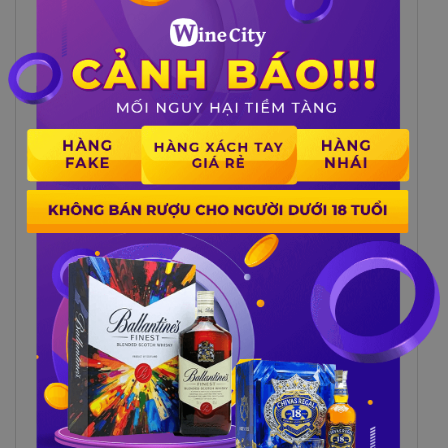
ánh nắng trực tiếp. Nhiệt độ lý tưởng
để bảo quản rượu là từ 10 đến 15 độ C;
Đậy kín nắp chai khi không sử dụng.
Không để rượu tiếp xúc với không khí
quá lâu, vì điều này có thể làm giảm
chất lượng và hương vị của rượu;
Không để rượu gần các nguồn nhiệt
hoặc các loại hóa chất khác. Điều này
có thể gây ra phản ứng hóa học hoặc
biến đổi màu sắc của rượu;
Không để trong tủ lạnh hoặc đông
lạnh. Điều này có thể làm giảm độ cồn
và làm đục rượu;
Không để rượu quá lâu sau khi mở
chai. Thời gian lý tưởng để sử dụng
rượu sau khi mở chai là từ 6 tháng đến