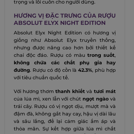
trọng và lôi cuốn cho người dùng.
HƯƠNG VỊ ĐẶC TRƯNG CỦA RƯỢU
ABSOLUT ELYX NIGHT EDITION
Absolut Elyx Night Edition có hương vị
giống như Absolut Elyx truyền thống,
nhưng được nâng cao hơn bởi thiết kế
chai độc đáo. Rượu có màu
trong
suốt
,
không chứa các chất phụ gia hay
đường
. Rượu có độ cồn là
42.3%
, phù hợp
với tiêu chuẩn quốc tế.
Với hương thơm
thanh khiết
và
tươi mát
của lúa mì, xen lẫn với chút
ngọt ngào
và
trái cây. Rượu có vị ngọt dịu, mượt mà và
đậm đà, không gắt hay cay, hậu vị dài lâu
và sâu lắng, để lại cảm giác ấm áp và
thỏa mãn. Sự kết hợp giữa lúa mì chất