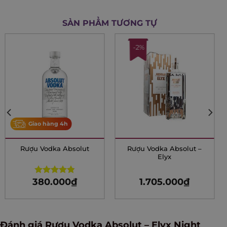
SẢN PHẨM TƯƠNG TỰ
-2%
Giao hàng 4h
Rượu Vodka Absolut
Rượu Vodka Absolut –
Elyx
380.000
₫
1.705.000
₫
Rated
4.85
out of 5
Đánh giá Rượu Vodka Absolut – Elyx Night