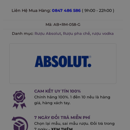
Liên Hệ Mua Hàng:
0847 486 586
( 9h00 - 22h00 )
Mã:
AB+RM-058-G
Danh mục:
Rượu Absolut
,
Rượu pha chế
,
rượu vodka
CAM KẾT UY TÍN 100%
Chính hãng 100%. 1 đền 10 nếu là hàng
giả, hàng xách tay.
7 NGÀY ĐỔI TRẢ MIỄN PHÍ
Chọn lại mẫu, sai mẫu rượu. Đổi trả trong
7 ngày -
XEM THÊM