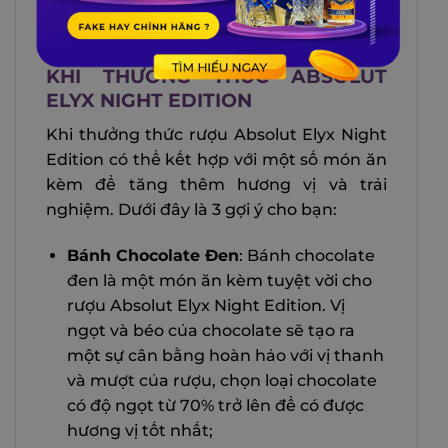
1 năm.
3 MÓN ĂN KÈM TĂNG HƯƠNG VỊ
KHI THƯỞNG THỨC ABSOLUT
ELYX NIGHT EDITION
Khi thưởng thức rượu Absolut Elyx Night
Edition có thể kết hợp với một số món ăn
kèm để tăng thêm hương vị và trải
nghiệm. Dưới đây là 3 gợi ý cho bạn:
Bánh Chocolate Đen
: Bánh chocolate
đen là một món ăn kèm tuyệt vời cho
rượu Absolut Elyx Night Edition. Vị
ngọt và béo của chocolate sẽ tạo ra
một sự cân bằng hoàn hảo với vị thanh
và mượt của rượu, chọn loại chocolate
có độ ngọt từ 70% trở lên để có được
hương vị tốt nhất;