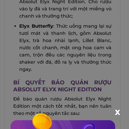
Absolut Elyx Night Edition. Cho rượu
vào ly đá và trang trí với một miếng vỏ
chanh và thưởng thức;
Elyx Butterfly
: Thức uống mang lại sự
tươi mát và thanh lịch, gồm Absolut
Elyx, trà hoa nhài lạnh, Lillet Blanc,
nước cốt chanh, mật ong hoa cam và
cam, trộn đều các nguyên liệu trong
shaker với đá, đổ ra ly và thưởng thức
ngay.
BÍ QUYẾT BẢO QUẢN RƯỢU
ABSOLUT ELYX NIGHT EDITION
Để bảo quản rượu Absolut Elyx Night
Edition một cách tốt nhất, bạn nên tuân
X
theo một số nguyên tắc sau:
Để ở nơi khô ráo, thoáng mát và tránh