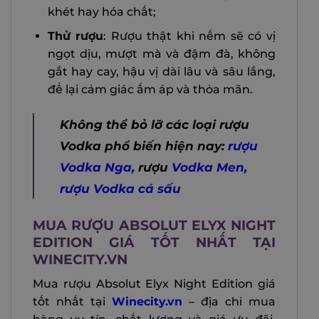
khét hay hóa chất;
Thử rượu
: Rượu thật khi nếm sẽ có vị
ngọt dịu, mượt mà và đậm đà, không
gắt hay cay, hậu vị dài lâu và sâu lắng,
để lại cảm giác ấm áp và thỏa mãn.
Không thể bỏ lỡ các loại rượu
Vodka phổ biến hiện nay:
rượu
Vodka Nga
,
rượu
Vodka Men
,
rượu Vodka cá sấu
MUA RƯỢU ABSOLUT ELYX NIGHT
EDITION GIÁ TỐT NHẤT TẠI
WINECITY.VN
Mua rượu Absolut Elyx Night Edition giá
tốt nhất tại
Winecity.vn
– địa chỉ mua