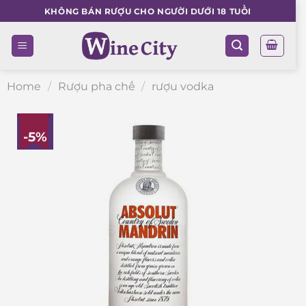
Skip
KHÔNG BÁN RƯỢU CHO NGƯỜI DƯỚI 18 TUỔI
to
content
Home
/
Rượu pha chế
/
rượu vodka
-5%