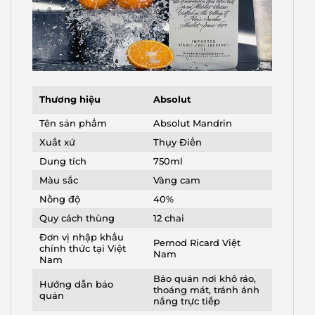
Absolut
Thương hiệu
Tên sản phẩm
Absolut Mandrin
Xuất xứ
Thụy Điển
Dung tích
750ml
Màu sắc
Vàng cam
Nồng độ
40%
Quy cách thùng
12 chai
Đơn vị nhập khẩu
Pernod Ricard Việt
chính thức tại Việt
Nam
Nam
Bảo quản nơi khô ráo,
Hướng dẫn bảo
thoáng mát, tránh ánh
quản
nắng trực tiếp