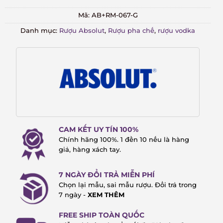
Mã:
AB+RM-067-G
Danh mục:
Rượu Absolut
,
Rượu pha chế
,
rượu vodka
CAM KẾT UY TÍN 100%
Chính hãng 100%. 1 đền 10 nếu là hàng
giả, hàng xách tay.
7 NGÀY ĐỔI TRẢ MIỄN PHÍ
Chọn lại mẫu, sai mẫu rượu. Đổi trả trong
7 ngày -
XEM THÊM
FREE SHIP TOÀN QUỐC