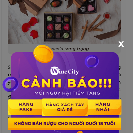
X
Hộp socola sang trọng
Socola là một loại quà tết ngọt ngào và lãng
mạn, thường được dùng để tặng cho người
yêu, vợ hoặc bạn gái. Socola có nhiều hình
dạng, kích cỡ và hương vị khác nhau, từ socola
đen, trắng, sữa cho đến socola hạnh nhân,
dâu tây, caramel… Bạn có thể chọn một hộp
socola sang trọng để tặng cho người ấy thể
hiện ý nghĩa của sự ngọt ngào, say đắm và yêu
thương.