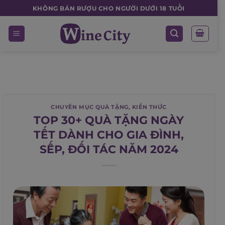
Skip
KHÔNG BÁN RƯỢU CHO NGƯỜI DƯỚI 18 TUỔI
to
content
CHUYÊN MỤC QUÀ TẶNG
,
KIẾN THỨC
TOP 30+ QUÀ TẶNG NGÀY
TẾT DÀNH CHO GIA ĐÌNH,
SẾP, ĐỐI TÁC NĂM 2024