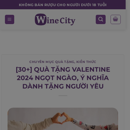
Skip
KHÔNG BÁN RƯỢU CHO NGƯỜI DƯỚI 18 TUỔI
to
content
CHUYÊN MỤC QUÀ TẶNG
,
KIẾN THỨC
[30+] QUÀ TẶNG VALENTINE
2024 NGỌT NGÀO, Ý NGHĨA
DÀNH TẶNG NGƯỜI YÊU