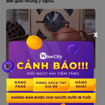
đơn giản nhưng ý nghĩa.
X
Mẫu 07: Ấm chén trà độc đáo
Ấm chén trà độc đáo không chỉ là vật dụng
hữu ích trong cuộc sống mà còn là biểu
tượng của sự ấm áp và gắn kết.