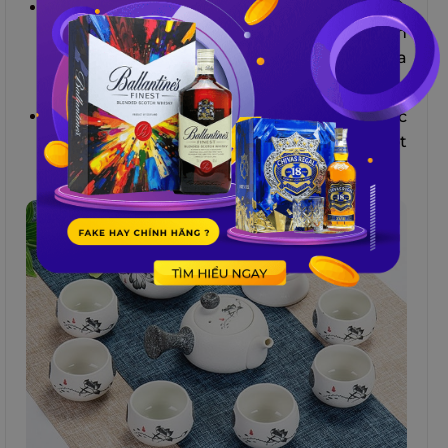
Bạn có thể chọn những loại ấm chén trà
độc đáo có hình thù, màu sắc và hoa văn
đẹp mắt và phù hợp với gu thẩm mỹ của
người yêu.
Bạn cũng có thể kết hợp ấm chén trà độc
đáo với những loại trà ngon để tạo nên một
bộ quà tặng Valentine hoàn chỉnh.