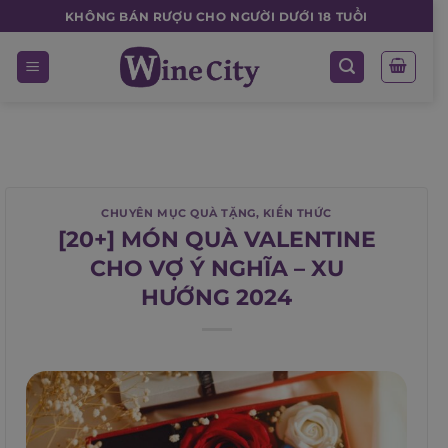
Skip
KHÔNG BÁN RƯỢU CHO NGƯỜI DƯỚI 18 TUỔI
to
content
CHUYÊN MỤC QUÀ TẶNG
,
KIẾN THỨC
[20+] MÓN QUÀ VALENTINE
CHO VỢ Ý NGHĨA – XU
HƯỚNG 2024