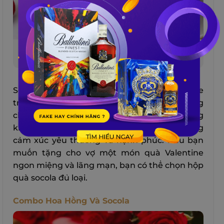
Socola là sự hòa quyện giữa cảm xúc thăng hoa
và lãng mạn trong tình yêu
Socola là một trong những loại quà Valentine
truyền thống và phổ biến nhất. Socola không
chỉ có hương vị ngọt ngào, mà còn có tác dụng
kích thích nội tiết tố oxytocin, giúp tăng cường
cảm xúc yêu thương và hạnh phúc. Nếu bạn
muốn tặng cho vợ một món quà Valentine
ngon miệng và lãng mạn, bạn có thể chọn hộp
quà socola đủ loại.
Combo Hoa Hồng Và Socola