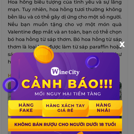
Hoa hồng biểu tượng của tình yêu và sự lãng
mạn. Tuy nhiên, hoa hồng tươi thường không
bền lâu và có thể gây dị ứng cho một số người.
Nếu bạn muốn tặng cho vợ một món quà
Valentine đẹp mắt và an toàn, bạn có thể chọn
bó hoa hồng từ sáp thơm. Bó hoa hồng từ sáp
X
thơm là loại hoa được làm từ sáp paraffin hoặc
sáp ong có màu sắc và hương thơm giống như
hoa hồng thật.
Hộp Quà Socola Đủ Loại