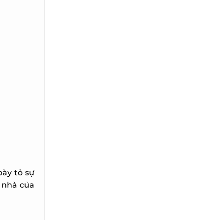
ày tỏ sự
 nhà của