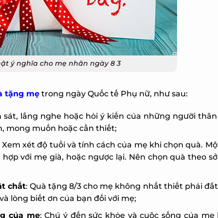
ật ý nghĩa cho mẹ nhân ngày 8 3
 tặng mẹ
trong ngày Quốc tế Phụ nữ, như sau:
 sát, lắng nghe hoặc hỏi ý kiến của những người thân t
, mong muốn hoặc cần thiết;
 Xem xét độ tuổi và tính cách của mẹ khi chọn quà. Mộ
ợp với mẹ già, hoặc ngược lại. Nên chọn quà theo sở 
t chất
: Quà tặng 8/3 cho mẹ không nhất thiết phải đắt 
à lòng biết ơn của bạn đối với mẹ;
g của mẹ
: Chú ý đến sức khỏe và cuộc sống của mẹ 