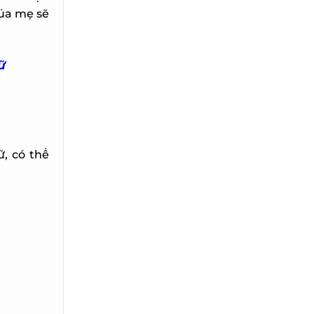
ủa mẹ sẽ
ữ
 có thể