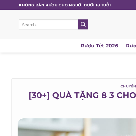
Skip
KHÔNG BÁN RƯỢU CHO NGƯỜI DƯỚI 18 TUỔI
to
content
Search
for:
Rượu Tết 2026
Rượu
CHUYÊN 
[30+] QUÀ TẶNG 8 3 CH