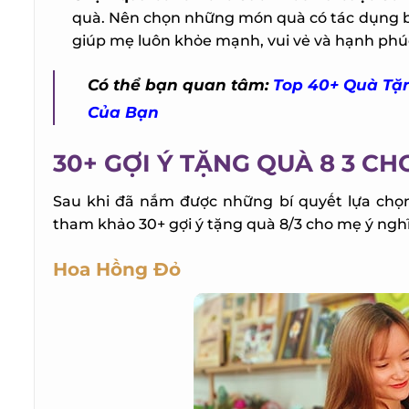
quà. Nên chọn những món quà có tác dụng bảo v
giúp mẹ luôn khỏe mạnh, vui vẻ và hạnh phúc
Có thể bạn quan tâm:
Top 40+ Quà Tặn
Của Bạn
30+ GỢI Ý TẶNG QUÀ 8 3 CH
Sau khi đã nắm được những bí quyết lựa chọn
tham khảo 30+ gợi ý tặng quà 8/3 cho mẹ ý nghĩa
Hoa Hồng Đỏ