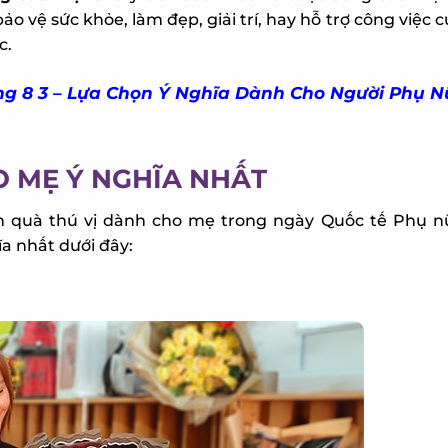
ệ sức khỏe, làm đẹp, giải trí, hay hỗ trợ công việc c
.
g 8 3 – Lựa Chọn Ý Nghĩa Dành Cho Người Phụ N
O MẸ Ý NGHĨA NHẤT
 quà thú vị dành cho mẹ trong ngày Quốc tế Phụ nữ,
 nhất dưới đây: