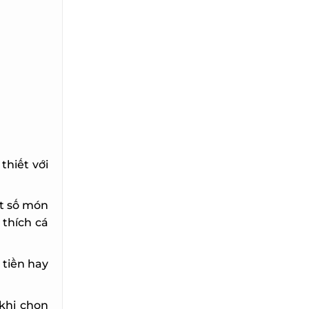
hiết với
t số món
thích cá
tiền hay
khi chọn