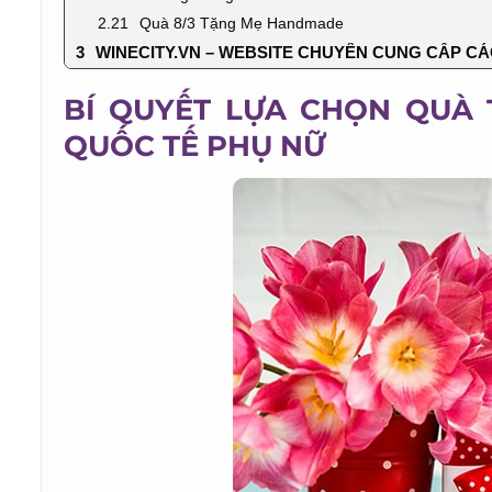
Quà 8/3 Tặng Mẹ Handmade
WINECITY.VN – WEBSITE CHUYÊN CUNG CẤP CÁC
BÍ QUYẾT LỰA CHỌN QUÀ 
QUỐC TẾ PHỤ NỮ