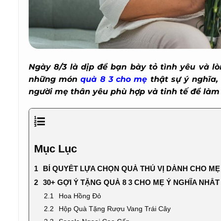
Ngày 8/3 là dịp để bạn bày tỏ tình yêu và l
những món
quà 8 3 cho mẹ
thật sự ý nghĩa, 
người mẹ thân yêu phù hợp và tinh tế để làm 
Mục Lục
BÍ QUYẾT LỰA CHỌN QUÀ THÚ VỊ DÀNH CHO MẸ
30+ GỢI Ý TẶNG QUÀ 8 3 CHO MẸ Ý NGHĨA NHẤT
Hoa Hồng Đỏ
Hộp Quà Tặng Rượu Vang Trái Cây