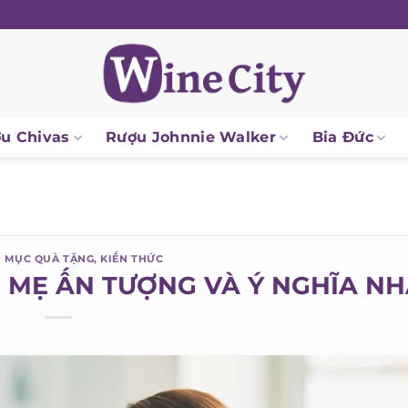
 Chivas
Rượu Johnnie Walker
Bia Đức
MỤC QUÀ TẶNG
,
KIẾN THỨC
O MẸ ẤN TƯỢNG VÀ Ý NGHĨA NH