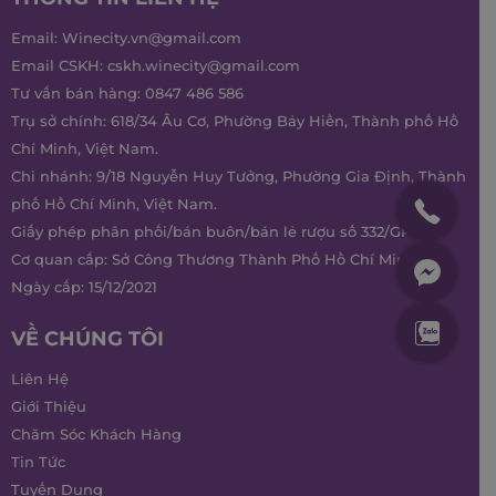
Email:
Winecity.vn@gmail.com
Email CSKH:
cskh.winecity@gmail.com
Tư vấn bán hàng:
0847 486 586
Trụ sở chính: 618/34 Âu Cơ, Phường Bảy Hiền, Thành phố Hồ
Chí Minh, Việt Nam.
Chi nhánh: 9/18 Nguyễn Huy Tưởng, Phường Gia Định, Thành
phố Hồ Chí Minh, Việt Nam.
Giấy phép phân phối/bán buôn/bán lẻ rượu số 332/GP-SCT
Cơ quan cấp: Sở Công Thương Thành Phố Hồ Chí Minh
Ngày cấp: 15/12/2021
VỀ CHÚNG TÔI
Liên Hệ
Giới Thiệu
Chăm Sóc Khách Hàng
Tin Tức
Tuyển Dụng