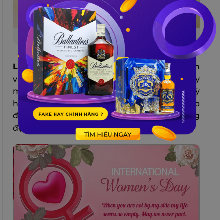
Mẫu 1: Thiệp hình hoa
Làm thiệp hình hoa tặng mẹ
rất dễ thực hiện
và đáng yêu. Nguyên liệu chỉ cần dùng giấy
màu để cắt ra các hình hoa, lá, cành hay bất kỳ
hình gì bạn thích, sau đó dán chúng lên thiệp
để tạo thành những họa tiết đơn giản nhưng
đẹp mắt và ngọt ngào.