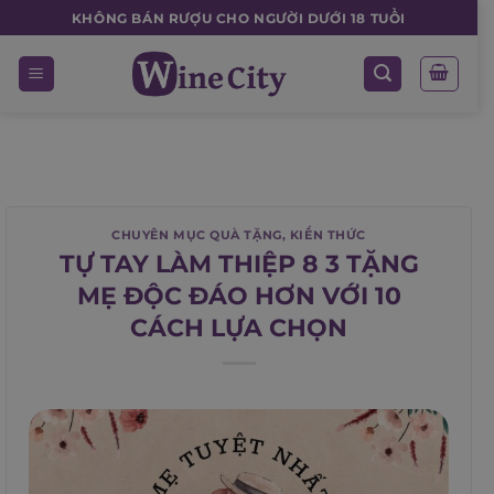
Skip
KHÔNG BÁN RƯỢU CHO NGƯỜI DƯỚI 18 TUỔI
to
content
CHUYÊN MỤC QUÀ TẶNG
,
KIẾN THỨC
TỰ TAY LÀM THIỆP 8 3 TẶNG
MẸ ĐỘC ĐÁO HƠN VỚI 10
CÁCH LỰA CHỌN