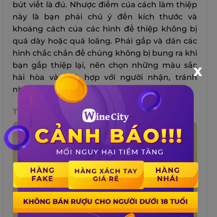
bút viết là đủ. Nhược điểm của cách làm thiệp
này là bạn phải chú ý đến kích thước và
khoảng cách của các hình để thiệp không bị
quá dày hoặc quá loãng. Phải gấp và dán các
hình chắc chắn để chúng không bị bung ra khi
bạn gấp thiệp lại, nên chọn những màu sắc
X
hài hòa và phù hợp với người nhận, tránh
những màu quá rực rỡ hoặc quá tối.
Thiệp Hình Hoa