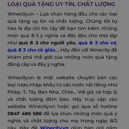
LOẠI QUÀ TẶNG UY TÍN, CHẤT LƯỢNG
Winecity.vn – Lựa chọn hàng đầu cho các loại
quà tặng uy tín và chất lượng. Chúng tôi tự
hào là địa chỉ tin cậy để bạn tìm kiếm những
món quà 8 3 ý nghĩa và độc đáo cho mọi dịp
như
quà 8 3 cho người yêu
,
quà 8 3 cho vợ
,
quà 8 3 cho cô giáo
,… Hãy đến với Winecity để
khám phá thế giới của những món quà tặng
đẳng cấp và đầy ý nghĩa.
Winecity.vn là một website chuyên bán các
loại rượu nhập khẩu từ các nước nổi tiếng như
Pháp, Ý, Tây Ban Nha, Chile… Với giá cả hợp lý
và chất lượng đảm bảo. Hãy truy cập vào
website Winecity.vn hoặc gọi qua số hotline
0847 486 586
để lựa chọn những món quà ý
nghĩa và chất lượng cho mẹ trong ngày 8/3
này. Hãy để
Winecity.vn
giúp bạn gửi gắm