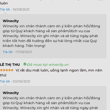
Rated
5
luôn
out of 5
Trả lời
•
16/08/2021
Winecity
Winecity xin chân thành cảm ơn ý kiến phản hồi/đóng
góp từ Quý khách hàng về sản phẩm/dịch vụ của
Winecity. Winecity xin ghi nhận và sẽ từng ngày phát
triển tốt hơn để hướng đến sự hài lòng nhất của Quý
khách hàng. Trân trọng!
Trả lời
•
17/08/2021
LÊ THỊ THU
Đã mua tại winecity.vn
Vị rất dịu mát luôn, uống lạnh ngon lắm, mn nên
Rated
5
thử
out of 5
Trả lời
•
02/06/2021
Winecity
Winecity xin chân thành cảm ơn ý kiến phản hồi/đóng
góp từ Quý khách hàng về sản phẩm/dịch vụ của
Winecity. Winecity xin ghi nhận và sẽ từng ngày phát