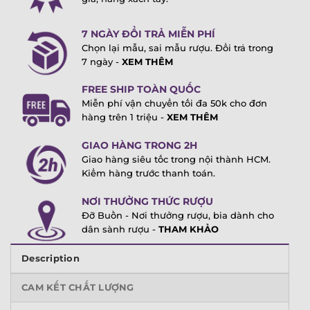
7 NGÀY ĐỔI TRẢ MIỄN PHÍ
Chọn lại mẫu, sai mẫu rượu. Đổi trả trong
7 ngày -
XEM THÊM
FREE SHIP TOÀN QUỐC
Miễn phí vận chuyển tối đa 50k cho đơn
hàng trên 1 triệu -
XEM THÊM
GIAO HÀNG TRONG 2H
Giao hàng siêu tốc trong nội thành HCM.
Kiểm hàng trước thanh toán.
NƠI THƯỞNG THỨC RƯỢU
Đỡ Buồn - Nơi thưởng rượu, bia dành cho
dân sành rượu -
THAM KHẢO
Description
CAM KẾT CHẤT LƯỢNG