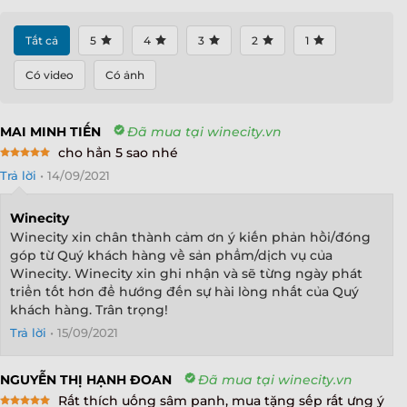
Tất cả
5
4
3
2
1
Có video
Có ảnh
MAI MINH TIẾN
Đã mua tại winecity.vn
cho hẳn 5 sao nhé
Rated
5
Trả lời
•
14/09/2021
out of 5
Winecity
Winecity xin chân thành cảm ơn ý kiến phản hồi/đóng
góp từ Quý khách hàng về sản phẩm/dịch vụ của
Winecity. Winecity xin ghi nhận và sẽ từng ngày phát
triển tốt hơn để hướng đến sự hài lòng nhất của Quý
khách hàng. Trân trọng!
Trả lời
•
15/09/2021
NGUYỄN THỊ HẠNH ĐOAN
Đã mua tại winecity.vn
Rất thích uống sâm panh, mua tặng sếp rất ưng ý