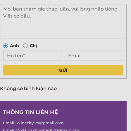
Anh
Chị
GỬI
Không có bình luận nào
THÔNG TIN LIÊN HỆ
Email:
Winecity.vn@gmail.com
Email CSKH:
cskh.winecity@gmail.com