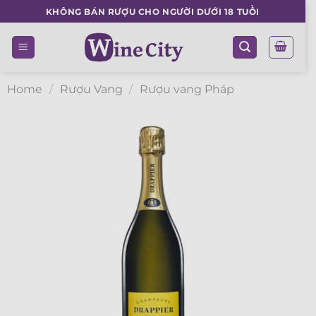
Skip
KHÔNG BÁN RƯỢU CHO NGƯỜI DƯỚI 18 TUỔI
to
content
Home
/
Rượu Vang
/
Rượu vang Pháp