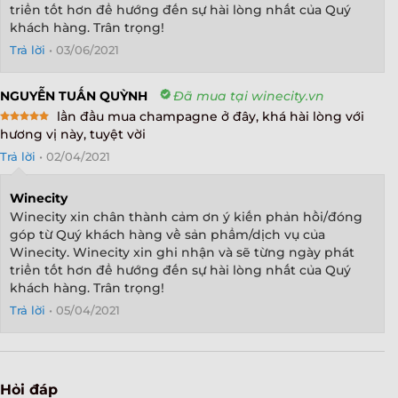
triển tốt hơn để hướng đến sự hài lòng nhất của Quý
khách hàng. Trân trọng!
Trả lời
•
03/06/2021
NGUYỄN TUẤN QUỲNH
Đã mua tại winecity.vn
lần đầu mua champagne ở đây, khá hài lòng với
Rated
5
hương vị này, tuyệt vời
out of 5
Trả lời
•
02/04/2021
Winecity
Winecity xin chân thành cảm ơn ý kiến phản hồi/đóng
góp từ Quý khách hàng về sản phẩm/dịch vụ của
Winecity. Winecity xin ghi nhận và sẽ từng ngày phát
triển tốt hơn để hướng đến sự hài lòng nhất của Quý
khách hàng. Trân trọng!
Trả lời
•
05/04/2021
Hỏi đáp