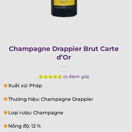
Champagne Drappier Brut Carte
d’Or
(
4
đánh giá)
Rated
4
5.00
Xuất xứ: Pháp
out of 5
based on
customer
Thương hiệu: Champagne Drappier
ratings
Loại rượu: Champagne
Nồng độ: 12 %