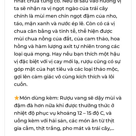
màng, chứng tỏ rượu được lên men và
ngâm ủ vô cùng bài bản và chuyên
nghiệp, tạo nên chất lượng tốt nhất chưa
từng có. Nếu đi sâu vào hương vị ta sẽ
nhận ra vị ngọt ngào của trái cây chính là
mùi men chín ngọt đậm của nho, táo,
mận xanh và nước ép lê. Còn có cả vị
chua cân bằng và tinh tế, thể hiện được
mùi chua nồng của đất, của cam thảo,
hoa hồng và hàm lượng axit tự nhiên
trong các loại quả mọng. Hay nếu bạn
thích một hậu vị đặc biệt với vị cay mới lạ,
rượu cũng có sự góp mặt của hạt tiêu và
các loại thảo mộc, gợi lên cảm giác vô
cùng kích thích và lôi cuốn.
Món dùng kèm: Rượu vang sẽ dậy mùi
và đậm đà hơn nữa khi được thưởng thức
ở nhiệt độ phục vụ khoảng 12 – 15 độ C, và