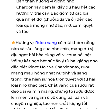
miền đông nước Pháp và trở nên phổ
biến tại hầu hết các quốc gia sản xuất
rượu vang. Bản thân hương vị giống
nho Chardonnay đem lại đầy đủ hầu
hết các hương vị trái cây. Bao gồm từ
các loại quả nhiệt đới (chuối,dứa và ổi)
X
đến các loại quả mọng như đào, mơ,
cam, quýt và táo.
Hương vị:
Rượu vang
có mùi thơm
nồng nàn và sâu lắng của nho chín, mang
dư vị dịu ngọt hài hòa cùng với vị chua nổi
bật. Với sự kết hợp hết sức ăn ý từ hai
giống nho đặc biệt Pinot Noir và
Chardonnay, rượu mang màu hồng nhạt
nữ tính và sang trọng, thể hiện sự hòa
trộn tuyệt vời từ hai loại nho khác biệt.
Chất vang của rượu rất dẻo dai và mịn