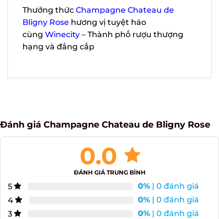
uống kèm với hải sản, các món ăn từ thịt
gia cầm, thịt trắng, pho mát và trái cây,…
Thưởng thức
Champagne Chateau de
Bligny Rose
hương vị tuyệt hảo
cùng
Winecity
– Thành phố rượu thượng
hạng và đẳng cấp
Đánh giá Champagne Chateau de Bligny Rose
0.0
ĐÁNH GIÁ TRUNG BÌNH