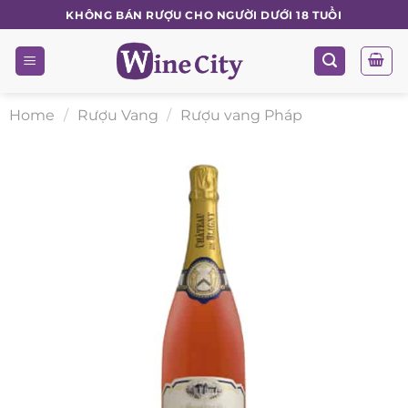
Skip
KHÔNG BÁN RƯỢU CHO NGƯỜI DƯỚI 18 TUỔI
to
content
Home
/
Rượu Vang
/
Rượu vang Pháp