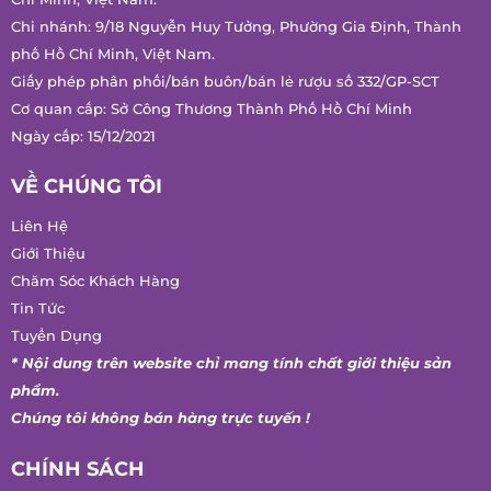
Tư vấn bán hàng:
0847 486 586
Trụ sở chính: 618/34 Âu Cơ, Phường Bảy Hiền, Thành phố Hồ
Chí Minh, Việt Nam.
Chi nhánh: 9/18 Nguyễn Huy Tưởng, Phường Gia Định, Thành
phố Hồ Chí Minh, Việt Nam.
Giấy phép phân phối/bán buôn/bán lẻ rượu số 332/GP-SCT
Cơ quan cấp: Sở Công Thương Thành Phố Hồ Chí Minh
Ngày cấp: 15/12/2021
VỀ CHÚNG TÔI
Liên Hệ
Giới Thiệu
Chăm Sóc Khách Hàng
Tin Tức
Tuyển Dụng
* Nội dung trên website chỉ mang tính chất giới thiệu sản
phẩm.