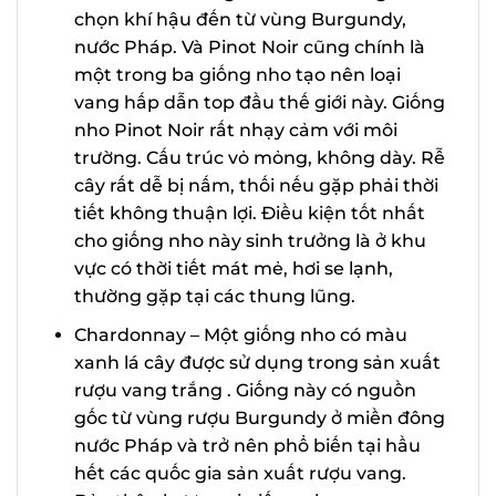
Pinot Noir – Giống nho đỏ nổi tiếng kén
chọn khí hậu đến từ vùng Burgundy,
nước Pháp. Và Pinot Noir cũng chính là
một trong ba giống nho tạo nên loại
vang hấp dẫn top đầu thế giới này.
Giống nho Pinot Noir rất nhạy cảm với
môi trường. Cấu trúc vỏ mỏng, không
dày. Rễ cây rất dễ bị nấm, thối nếu gặp
phải thời tiết không thuận lợi. Điều
kiện tốt nhất cho giống nho này sinh
trưởng là ở khu vực có thời tiết mát
mẻ, hơi se lạnh, thường gặp tại các
thung lũng.
Chardonnay – Một giống nho có màu
xanh lá cây được sử dụng trong sản
xuất rượu vang trắng . Giống này có
nguồn gốc từ vùng rượu Burgundy ở