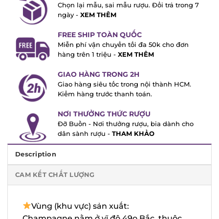
7 NGÀY ĐỔI TRẢ MIỄN PHÍ
Chọn lại mẫu, sai mẫu rượu. Đổi trả trong
7 ngày -
XEM THÊM
FREE SHIP TOÀN QUỐC
Miễn phí vận chuyển tối đa 50k cho đơn
hàng trên 1 triệu -
XEM THÊM
GIAO HÀNG TRONG 2H
Giao hàng siêu tốc trong nội thành HCM.
Kiểm hàng trước thanh toán.
NƠI THƯỞNG THỨC RƯỢU
Đỡ Buồn - Nơi thưởng rượu, bia dành cho
dân sành rượu -
THAM KHẢO
Description
CAM KẾT CHẤT LƯỢNG
Vùng (khu vực) sản xuất: