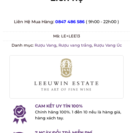
Liên Hệ Mua Hàng:
0847 486 586
( 9h00 - 22h00 )
Mã:
LE+LEE13
Danh mục:
Rượu Vang
,
Rượu vang trắng
,
Rượu Vang Úc
CAM KẾT UY TÍN 100%
Chính hãng 100%. 1 đền 10 nếu là hàng
giả, hàng xách tay.
7 NGÀY ĐỔI TRẢ MIỄN PHÍ