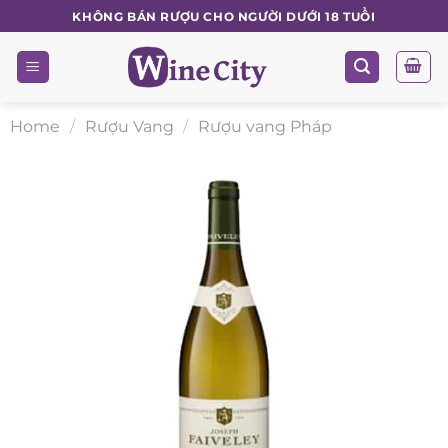
Skip
KHÔNG BÁN RƯỢU CHO NGƯỜI DƯỚI 18 TUỔI
to
content
Home
/
Rượu Vang
/
Rượu vang Pháp