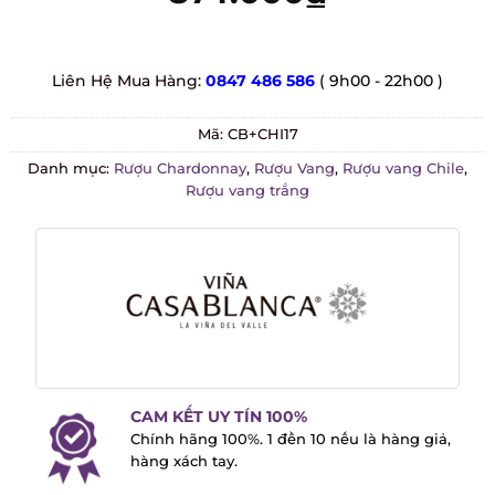
Liên Hệ Mua Hàng:
0847 486 586
( 9h00 - 22h00 )
Mã:
CB+CHI17
Danh mục:
Rượu Chardonnay
,
Rượu Vang
,
Rượu vang Chile
,
Rượu vang trắng
CAM KẾT UY TÍN 100%
Chính hãng 100%. 1 đền 10 nếu là hàng
giả, hàng xách tay.