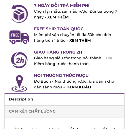
7 NGÀY ĐỔI TRẢ MIỄN PHÍ
Chọn lại mẫu, sai mẫu rượu. Đổi trả trong
7 ngày -
XEM THÊM
FREE SHIP TOÀN QUỐC
Miễn phí vận chuyển tối đa 50k cho đơn
hàng trên 1 triệu -
XEM THÊM
GIAO HÀNG TRONG 2H
Giao hàng siêu tốc trong nội thành HCM.
Kiểm hàng trước thanh toán.
NƠI THƯỞNG THỨC RƯỢU
Đỡ Buồn - Nơi thưởng rượu, bia dành cho
dân sành rượu -
THAM KHẢO
Description
CAM KẾT CHẤT LƯỢNG
Vùng (khu vực) sản xuất: Vang có xuất