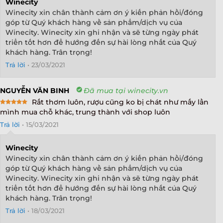
Winecity
Winecity xin chân thành cảm ơn ý kiến phản hồi/đóng
góp từ Quý khách hàng về sản phẩm/dịch vụ của
Winecity. Winecity xin ghi nhận và sẽ từng ngày phát
triển tốt hơn để hướng đến sự hài lòng nhất của Quý
khách hàng. Trân trọng!
Trả lời
•
23/03/2021
NGUYỄN VĂN BINH
Đã mua tại winecity.vn
Rất thơm luôn, rượu cũng ko bị chát như mấy lần
Rated
5
mình mua chỗ khác, trung thành với shop luôn
out of 5
Trả lời
•
15/03/2021
Winecity
Winecity xin chân thành cảm ơn ý kiến phản hồi/đóng
góp từ Quý khách hàng về sản phẩm/dịch vụ của
Winecity. Winecity xin ghi nhận và sẽ từng ngày phát
triển tốt hơn để hướng đến sự hài lòng nhất của Quý
khách hàng. Trân trọng!
Trả lời
•
18/03/2021