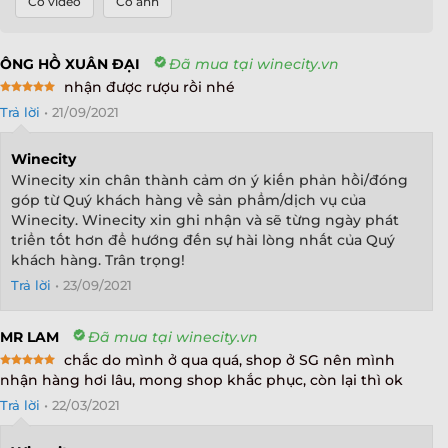
Có video
Có ảnh
ÔNG HỒ XUÂN ĐẠI
Đã mua tại winecity.vn
nhận được rượu rồi nhé
Rated
5
Trả lời
•
21/09/2021
out of 5
Winecity
Winecity xin chân thành cảm ơn ý kiến phản hồi/đóng
góp từ Quý khách hàng về sản phẩm/dịch vụ của
Winecity. Winecity xin ghi nhận và sẽ từng ngày phát
triển tốt hơn để hướng đến sự hài lòng nhất của Quý
khách hàng. Trân trọng!
Trả lời
•
23/09/2021
MR LAM
Đã mua tại winecity.vn
chắc do mình ở qua quá, shop ở SG nên mình
Rated
5
nhận hàng hơi lâu, mong shop khắc phục, còn lại thì ok
out of 5
Trả lời
•
22/03/2021