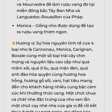
và Mourvedre để làm rượu vang đỏ tại
miền đông bắc Tây Ban Nha và
Languedoc-Roussillon của Pháp.
Monica – Giống nho được dùng để tạo
ra rượu vang thơm ngon.
Hương vị: Sự hòa nguyên tinh tế của 4
loại nho là Cannonau, Monica, Carignan,
Bovale cùng một số loại trái cây chín
mọng và nguyên liệu cao cấp như quả
mâm xôi, quả ô liu, quả mận đen, quả
anh đào hòa quyện cùng hương hoa
hồng, hương gỗ sồi, vani, hạt tiêu mang
đến cho khách hàng nhiều cung bậc cảm
xúc khi thưởng thức vang. Một chút chua
X
và chát nhẹ đặc trưng của nho xen lẫn
một chút cay nhè nhẹ của gia vị để rồi kết
thúc ở một sự ngọt ngào, dai dẳng kéo