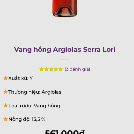
Vang hồng Argiolas Serra Lori
(
3
đánh giá)
Rated
3
5.00
Xuất xứ: Ý
out of 5
based on
customer
Thương hiệu: Argiolas
ratings
Loại rượu: Vang hồng
Nồng độ: 13,5 %
561.000
₫