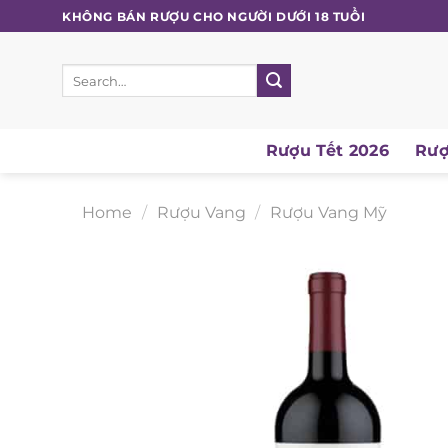
Skip
KHÔNG BÁN RƯỢU CHO NGƯỜI DƯỚI 18 TUỔI
to
content
Search
for:
Rượu Tết 2026
Rượu
Home
/
Rượu Vang
/
Rượu Vang Mỹ