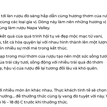
tới làn rượu đỏ sáng hấp dẫn cùng hương thơm của rư
ùng các loại gia vị. Dòng này làm nên những hương vị
ng làm rượu Napa Valley.
kết quả của quá trình hội tụ vẻ đẹp mộc mạc từ vani,
, tất cả hòa quyện lại với nhau hình thành lên một lượn
n nhiều sự mới mẻ trong kết thúc.
p trong mùi thơm của rượu tạo nên một sức sống tươi
trái cây tươi, sống động với nhiều trái quả đỏ thơm
 hậu vị của rượu để lại tương đối lâu và khó quên.
 nhiều món ăn khác nhau. Thực khách tinh tế sẽ chọn
ướng… để thưởng thức cùng ly vang đỏ tuyệt vời này. V
16 – 18 độ C trước khi thưởng thức.