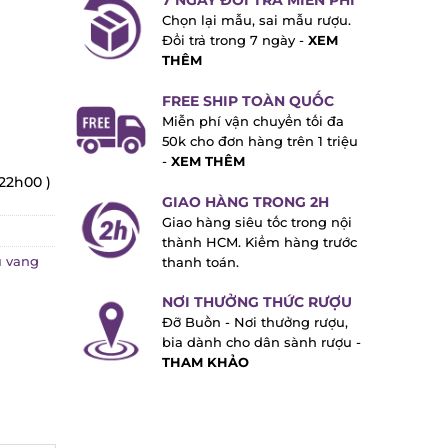
7 NGÀY ĐỔI TRẢ MIỄN PHÍ
Chọn lại mẫu, sai mẫu rượu.
Đổi trả trong 7 ngày -
XEM
THÊM
FREE SHIP TOÀN QUỐC
Miễn phí vận chuyển tối đa
50k cho đơn hàng trên 1 triệu
-
XEM THÊM
22h00 )
GIAO HÀNG TRONG 2H
Giao hàng siêu tốc trong nội
thành HCM. Kiểm hàng trước
vang
thanh toán.
NƠI THƯỞNG THỨC RƯỢU
Đỡ Buồn - Nơi thưởng rượu,
bia dành cho dân sành rượu -
THAM KHẢO