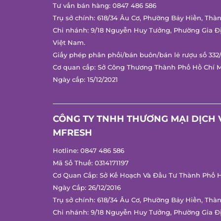
Tư vấn bán hàng:
0847 486 586
Trụ sở chính: 618/34 Âu Cơ, Phường Bảy Hiền, Thàn
Chi nhánh: 9/18 Nguyễn Huy Tưởng, Phường Gia Đị
Việt Nam.
Giấy phép phân phối/bán buôn/bán lẻ rượu số 332/
Cơ quan cấp: Sở Công Thương Thành Phố Hồ Chí M
Ngày cấp: 15/12/2021
CÔNG TY TNHH THƯƠNG MẠI DỊCH V
MFRESH
Hotline:
0847 486 586
Mã Số Thuế: 0314171197
Cơ Quan Cấp: Sở Kế Hoạch Và Đầu Tư Thành Phố Hồ
Ngày Cấp: 26/12/2016
Trụ sở chính: 618/34 Âu Cơ, Phường Bảy Hiền, Thàn
Chi nhánh: 9/18 Nguyễn Huy Tưởng, Phường Gia Đị