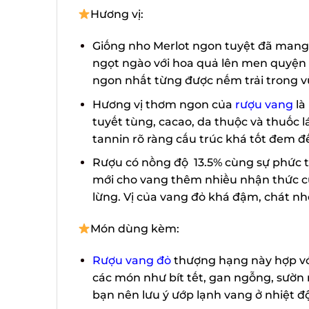
Hương vị:
Giống nho Merlot ngon tuyệt đã mang 
ngọt ngào với hoa quả lên men quyện c
ngon nhất từng được nếm trải trong vù
Hương vị thơm ngon của
rượu vang
là 
tuyết tùng, cacao, da thuộc và thuốc lá
tannin rõ ràng cấu trúc khá tốt đem đế
Rượu có nồng độ 13.5% cùng sự phức tạ
mới cho vang thêm nhiều nhận thức của 
lừng. Vị của vang đỏ khá đậm, chát nhẹ,
Món dùng kèm:
Rượu vang đỏ
thượng hạng này hợp với
các món như bít tết, gan ngỗng, sườn n
bạn nên lưu ý ướp lạnh vang ở nhiệt độ 