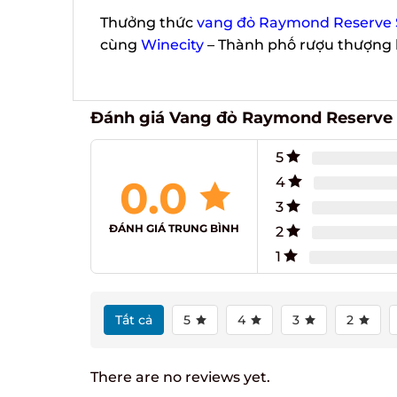
Thưởng thức
vang đỏ Raymond Reserve Sel
cùng
Winecity
– Thành phố rượu thượng 
Đánh giá Vang đỏ Raymond Reserve Se
5
0.0
4
3
ĐÁNH GIÁ TRUNG BÌNH
2
1
Tất cả
5
4
3
2
There are no reviews yet.