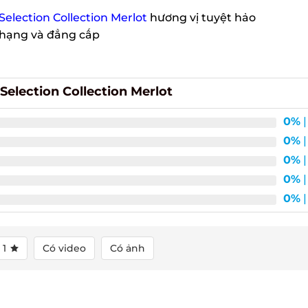
ection Collection Merlot
hương vị tuyệt hảo
hạng và đẳng cấp
lection Collection Merlot
0%
| 
0%
| 
0%
| 
0%
| 
0%
| 
1
Có video
Có ảnh