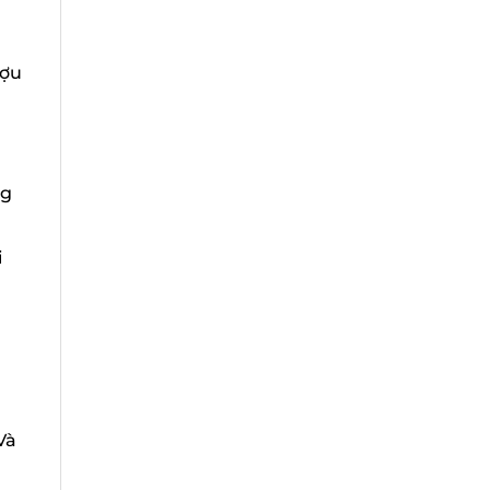
ợu
g
à