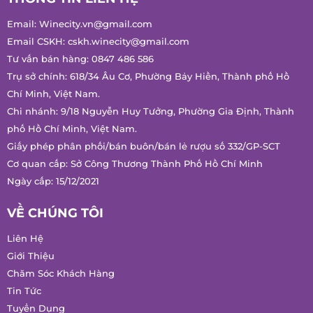
Không có bình luận nào
THÔNG TIN LIÊN HỆ
Email:
Winecity.vn@gmail.com
Email CSKH:
cskh.winecity@gmail.com
Tư vấn bán hàng:
0847 486 586
Trụ sở chính: 618/34 Âu Cơ, Phường Bảy Hiền, Thành phố Hồ
Chí Minh, Việt Nam.
Chi nhánh: 9/18 Nguyễn Huy Tưởng, Phường Gia Định, Thành
phố Hồ Chí Minh, Việt Nam.
Giấy phép phân phối/bán buôn/bán lẻ rượu số 332/GP-SCT
Cơ quan cấp: Sở Công Thương Thành Phố Hồ Chí Minh
Ngày cấp: 15/12/2021
VỀ CHÚNG TÔI
Liên Hệ