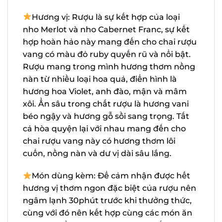
như một giống ở Canada và Hoa Kỳ ,
nó đôi khi được làm thành
rượu vang
ở
những vùng đó.
Hương vị: Rượu là sự kết hợp của loại
nho Merlot và nho Cabernet Franc, sự kết
hợp hoàn hảo này mang đến cho chai
rượu vang có màu đỏ ruby quyến rũ và
nổi bật. Rượu mang trong mình hương
thơm nồng nàn từ nhiều loại hoa quả,
điển hình là hương hoa Violet, anh đào,
mận và mâm xôi. Ẩn sâu trong chất rượu
là hương vani béo ngậy và hương gỗ sồi
sang trọng. Tất cả hòa quyện lại với nhau
mang đến cho chai rượu vang này có
hương thơm lôi cuốn, nồng nàn và dư vị
dài sâu lắng.
Món dùng kèm: Để cảm nhận được hết