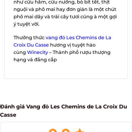
hương vị thơm ngon đặc biệt của rượu
nên ngâm lạnh 30phút trước khi thưởng
thức, cùng với đó nên kết hợp cùng các
món ăn như cừu hầm, cừu nướng, bò bít
tết, thịt nguội và phô mai hay đơn giản là
một chút phô mai dây và trái cây tươi
cũng à một gợi ý tuyệt vời.
Thưởng thức
vang đỏ Les Chemins de La
Croix Du Casse
hương vị tuyệt hảo
cùng
Winecity
– Thành phố rượu thượng
hạng và đẳng cấp