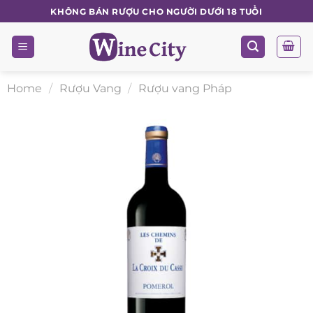
Skip
KHÔNG BÁN RƯỢU CHO NGƯỜI DƯỚI 18 TUỔI
to
content
Home
/
Rượu Vang
/
Rượu vang Pháp