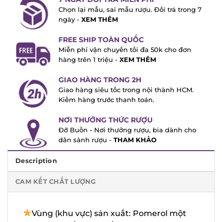
7 NGÀY ĐỔI TRẢ MIỄN PHÍ
Chọn lại mẫu, sai mẫu rượu. Đổi trả trong
7 ngày -
XEM THÊM
FREE SHIP TOÀN QUỐC
Miễn phí vận chuyển tối đa 50k cho đơn
hàng trên 1 triệu -
XEM THÊM
GIAO HÀNG TRONG 2H
Giao hàng siêu tốc trong nội thành HCM.
Kiểm hàng trước thanh toán.
NƠI THƯỞNG THỨC RƯỢU
Đỡ Buồn - Nơi thưởng rượu, bia dành cho
dân sành rượu -
THAM KHẢO
Description
CAM KẾT CHẤT LƯỢNG
Vùng (khu vực) sản xuất: Pomerol một