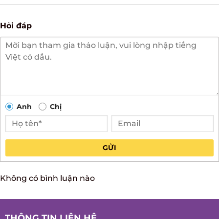
Có video
Có ảnh
There are no reviews yet.
Hỏi đáp
Anh
Chị
GỬI