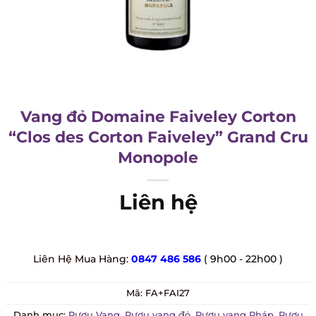
Vang đỏ Domaine Faiveley Corton
“Clos des Corton Faiveley” Grand Cru
Monopole
Liên hệ
Liên Hệ Mua Hàng:
0847 486 586
( 9h00 - 22h00 )
Mã:
FA+FAI27
Danh mục:
Rượu Vang
,
Rượu vang đỏ
,
Rượu vang Pháp
,
Rượu