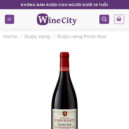
Skip
KHÔNG BÁN RƯỢU CHO NGƯỜI DƯỚI 18 TUỔI
to
content
Home
/
Rượu Vang
/
Rượu vang Pinot Noir