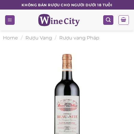
Skip
KHÔNG BÁN RƯỢU CHO NGƯỜI DƯỚI 18 TUỔI
to
content
Home
/
Rượu Vang
/
Rượu vang Pháp